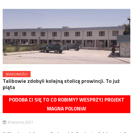
WIADOMOŚCI
Talibowie zdobyli kolejną stolicę prowincji. To już
piąta
PODOBA CI SIĘ TO CO ROBIMY? WESPRZYJ PROJEKT
MAGNA POLONIA!
8 sierpnia 2021