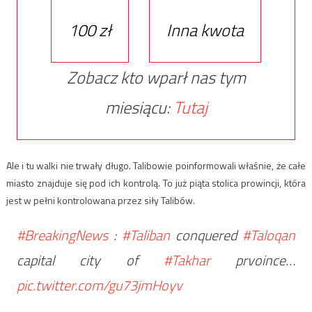
100 zł
Inna kwota
Zobacz kto wparł nas tym
miesiącu:
Tutaj
Ale i tu walki nie trwały długo. Talibowie poinformowali właśnie, że całe
miasto znajduje się pod ich kontrolą. To już piąta stolica prowincji, która
jest w pełni kontrolowana przez siły Talibów.
#BreakingNews
:
#Taliban
conquered
#Taloqan
capital city of
#Takhar
prvoince…
pic.twitter.com/gu73jmHoyv