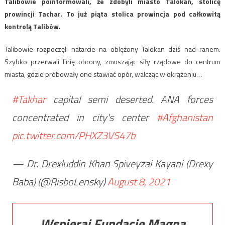
Talibowie poinformowali, że zdobyli miasto Talokan, stolicę
prowincji Tachar. To już piąta stolica prowincja pod całkowitą
kontrolą Talibów.
Talibowie rozpoczęli natarcie na oblężony Talokan dziś nad ranem.
Szybko przerwali linię obrony, zmuszając siły rządowe do centrum
miasta, gdzie próbowały one stawiać opór, walcząc w okrążeniu…
#Takhar
capital semi deserted. ANA forces
concentrated in city's center
#Afghanistan
pic.twitter.com/PHXZ3VS47b
— Dr. Drexluddin Khan Spiveyzai Kayani (Drexy
Baba) (@RisboLensky)
August 8, 2021
Wspieraj Fundację Magna