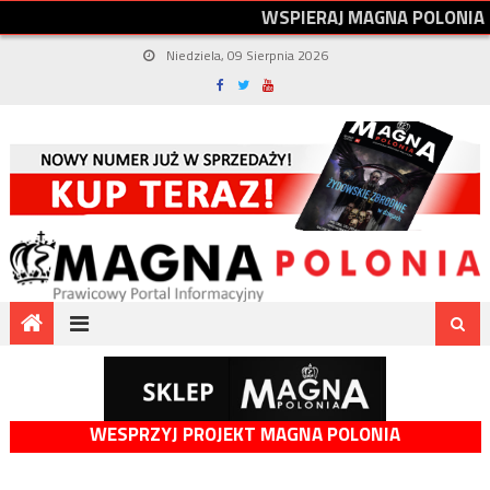
W
S
P
I
E
R
A
J
M
A
G
N
A
P
O
L
O
N
I
A
Niedziela, 09 Sierpnia 2026
WESPRZYJ PROJEKT MAGNA POLONIA