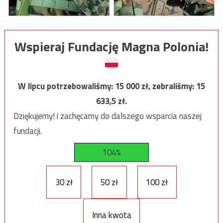
Wspieraj Fundację Magna Polonia!
W lipcu potrzebowaliśmy:
15 000
zł, zebraliśmy:
15
633,5
zł.
Dziękujemy! i zachęcamy do dalszego wsparcia naszej
fundacji.
104%
30 zł
50 zł
100 zł
Inna kwota