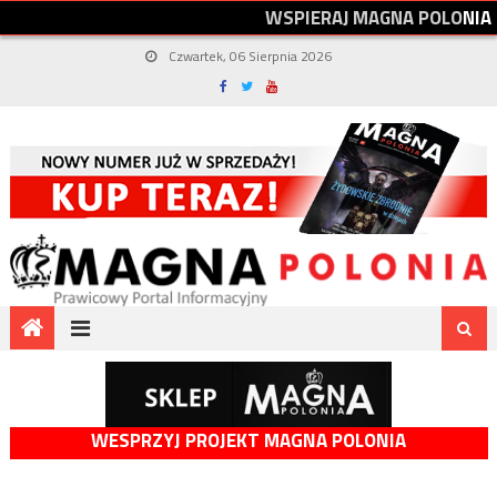
W
S
P
I
E
R
A
J
M
A
G
N
A
P
O
L
O
N
I
A
Czwartek, 06 Sierpnia 2026
WESPRZYJ PROJEKT MAGNA POLONIA