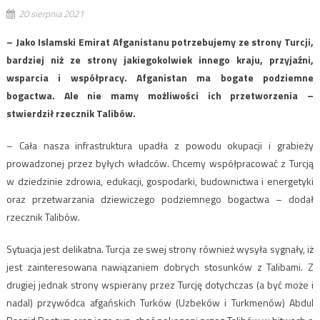
20 sierpnia 2021
– Jako Islamski Emirat Afganistanu potrzebujemy ze strony Turcji,
bardziej niż ze strony jakiegokolwiek innego kraju, przyjaźni,
wsparcia i współpracy. Afganistan ma bogate podziemne
bogactwa. Ale nie mamy możliwości ich przetworzenia –
stwierdził rzecznik Talibów.
– Cała nasza infrastruktura upadła z powodu okupacji i grabieży
prowadzonej przez byłych władców. Chcemy współpracować z Turcją
w dziedzinie zdrowia, edukacji, gospodarki, budownictwa i energetyki
oraz przetwarzania dziewiczego podziemnego bogactwa – dodał
rzecznik Talibów.
Sytuacja jest delikatna. Turcja ze swej strony również wysyła sygnały, iż
jest zainteresowana nawiązaniem dobrych stosunków z Talibami. Z
drugiej jednak strony wspierany przez Turcję dotychczas (a być może i
nadal) przywódca afgańskich Turków (Uzbeków i Turkmenów) Abdul