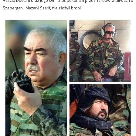
Raszid Dostum oraz jego syn, choć pokonani przez Talibów w bitwach o
Szebergan i Mazar-i Szarif, nie złożyli broni.