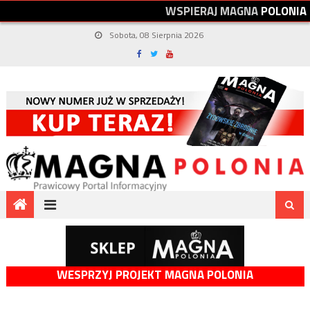
W
S
P
I
E
R
A
J
M
A
G
N
A
P
O
L
O
N
I
A
Sobota, 08 Sierpnia 2026
WESPRZYJ PROJEKT MAGNA POLONIA