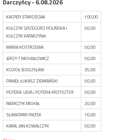
Darczyńcy - 6.08.2026
KACPER STAROŚCIAK
100,00
KULCZYK GRZEGORZ POLIŃSKA i
50,00
KULCZYK KATARZYNA
MARIA KOSTRZEWA
50,00
JERZY T MICHAJŁOWICZ
50,00
KOZIOŁ BOGUSŁAW
35,00
PAWEŁ ŁUKASZ ZIEMIAŃSKI
50,00
POTERA LIDIA i POTERA KRZYSZTOF
50,00
NIEMCZYK MICHAŁ
20,00
SŁAWOMIR PIĄTEK
10,00
KAMIL JAN KOWALCZYK
50,00