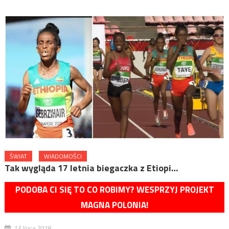
ŚWIAT
WIADOMOŚCI
Tak wygląda 17 letnia biegaczka z Etiopi…
PODOBA CI SIĘ TO CO ROBIMY? WESPRZYJ PROJEKT
MAGNA POLONIA!
13 lipca 2018