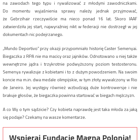
na zawodach tego typu i rywalizować z młodymi zawodniczkami.
Do momentu wyjaśnienia sprawy należy jednak przyjmować,
że Gebrzihair rzeczywiście ma nieco ponad 16 lat. Skoro IAAF
zatwierdziła jej start, najwyraźniej nikt w federacji nie dostrzegł w jej
dokumentach nic podejrzanego.
„Mundo Deportivo” przy okazji przypomniało historię Caster Semenyai.
Biegaczka z RPA nie ma macicy oraz jajników. Odnotowano u niej także
wewnętrzne jądra i trzykrotnie podwyższony poziom testosteronu.
Semenya rywalizuje z kobietami i to z dużym powodzeniem. Na swoim
koncie ma m.in. dwa medale olimpijskie, w tym złoty wywalczony w Rio
de Janeiro. Jej występy również wzbudzają duże kontrowersje i nie
brakuje głosów, że biegaczka powinna startować w biegach mężczyzn.
A co Wy o tym sądzicie? Czy kobieta naprawdę jest taka młoda za jaką
się podaje? Czekamy na wasze komentarze.
Wspieraj Fundację Magna Polonia!