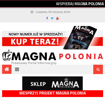
W
S
P
I
E
R
A
J
M
A
G
N
A
P
O
L
O
N
I
A
Czwartek, 06 Sierpnia 2026
WESPRZYJ PROJEKT MAGNA POLONIA