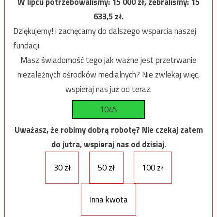
W lipcu potrzebowaliśmy:
15 000
zł, zebraliśmy:
15
633,5
zł.
Dziękujemy! i zachęcamy do dalszego wsparcia naszej
fundacji.
Masz świadomość tego jak ważne jest przetrwanie
niezależnych ośrodków medialnych? Nie zwlekaj więc,
wspieraj nas już od teraz.
104%
Uważasz, że robimy dobrą robotę? Nie czekaj zatem
do jutra, wspieraj nas od dzisiaj.
30 zł
50 zł
100 zł
Inna kwota