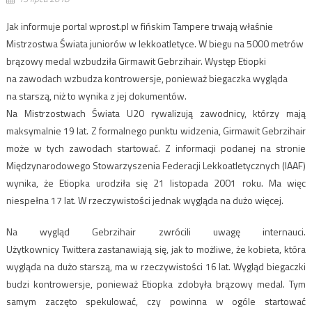
Jak informuje portal wprost.pl w fińskim Tampere trwają właśnie
Mistrzostwa Świata juniorów w lekkoatletyce. W biegu na 5000 metrów
brązowy medal wzbudziła Girmawit Gebrzihair. Występ Etiopki
na zawodach wzbudza kontrowersje, ponieważ biegaczka wygląda
na starszą, niż to wynika z jej dokumentów.
Na Mistrzostwach Świata U20 rywalizują zawodnicy, którzy mają
maksymalnie 19 lat. Z formalnego punktu widzenia, Girmawit Gebrzihair
może w tych zawodach startować. Z informacji podanej na stronie
Międzynarodowego Stowarzyszenia Federacji Lekkoatletycznych (IAAF)
wynika, że Etiopka urodziła się 21 listopada 2001 roku. Ma więc
niespełna 17 lat. W rzeczywistości jednak wygląda na dużo więcej.
Na wygląd Gebrzihair zwrócili uwagę internauci.
Użytkownicy Twittera zastanawiają się, jak to możliwe, że kobieta, która
wygląda na dużo starszą, ma w rzeczywistości 16 lat. Wygląd biegaczki
budzi kontrowersje, ponieważ Etiopka zdobyła brązowy medal. Tym
samym zaczęto spekulować, czy powinna w ogóle startować