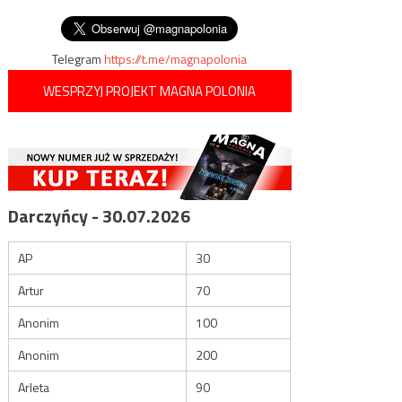
masowych zwolnień
wpisu
zatrzymane
Telegram
https://t.me/magnapolonia
WESPRZYJ PROJEKT MAGNA POLONIA
Darczyńcy - 30.07.2026
AP
30
Artur
70
Anonim
100
Anonim
200
Arleta
90