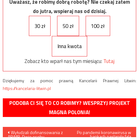
Uważasz, że robimy dobrą robotę? Nie czekaj zatem
do jutra, wspieraj nas od dzisiaj.
30 zł
50 zł
100 zł
Inna kwota
Zobacz kto wparł nas tym miesiącu:
Tutaj
Dziękujemy za pomoc prawną Kancelarii Prawnej Litwin:
https://kancelaria-litwin.pl
PODOBA CI SIĘ TO CO ROBIMY? WESPRZYJ PROJEKT
MAGNA POLONIA!
Nawigacja
Wyłudzali dofinansowania z
Po pandemii koronawirusa w
bankach nastąpiła fala
ARiMR. Dwie osoby