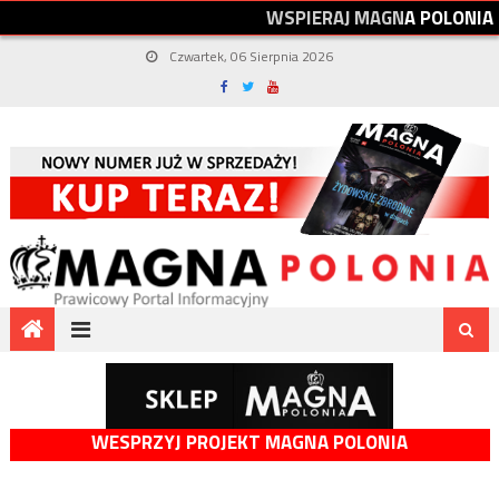
W
S
P
I
E
R
A
J
M
A
G
N
A
P
O
L
O
N
I
A
Czwartek, 06 Sierpnia 2026
WESPRZYJ PROJEKT MAGNA POLONIA