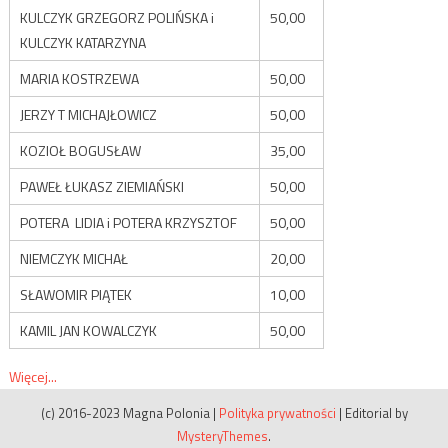
KULCZYK GRZEGORZ POLIŃSKA i
50,00
KULCZYK KATARZYNA
MARIA KOSTRZEWA
50,00
JERZY T MICHAJŁOWICZ
50,00
KOZIOŁ BOGUSŁAW
35,00
PAWEŁ ŁUKASZ ZIEMIAŃSKI
50,00
POTERA LIDIA i POTERA KRZYSZTOF
50,00
NIEMCZYK MICHAŁ
20,00
SŁAWOMIR PIĄTEK
10,00
KAMIL JAN KOWALCZYK
50,00
Więcej...
(c) 2016-2023 Magna Polonia
|
Polityka prywatności
|
Editorial by
MysteryThemes
.