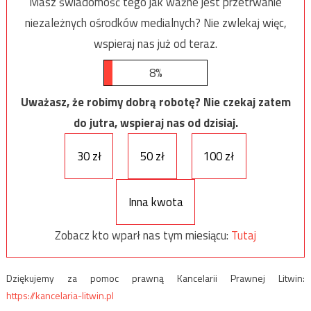
Masz świadomość tego jak ważne jest przetrwanie
niezależnych ośrodków medialnych? Nie zwlekaj więc,
wspieraj nas już od teraz.
8%
Uważasz, że robimy dobrą robotę? Nie czekaj zatem
do jutra, wspieraj nas od dzisiaj.
30 zł
50 zł
100 zł
Inna kwota
Zobacz kto wparł nas tym miesiącu:
Tutaj
Dziękujemy za pomoc prawną Kancelarii Prawnej Litwin:
https://kancelaria-litwin.pl