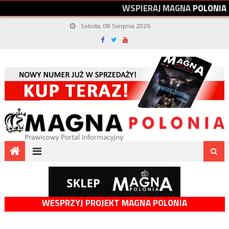
W
S
P
I
E
R
A
J
M
A
G
N
A
P
O
L
O
N
I
A
Sobota, 08 Sierpnia 2026
WESPRZYJ PROJEKT MAGNA POLONIA