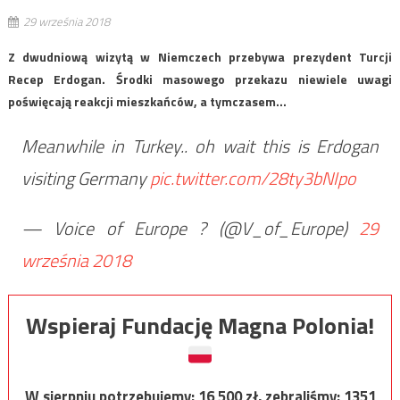
29 września 2018
Z dwudniową wizytą w Niemczech przebywa prezydent Turcji
Recep Erdogan. Środki masowego przekazu niewiele uwagi
poświęcają reakcji mieszkańców, a tymczasem…
Meanwhile in Turkey.. oh wait this is Erdogan
visiting Germany
pic.twitter.com/28ty3bNIpo
— Voice of Europe ? (@V_of_Europe)
29
września 2018
Wspieraj Fundację Magna Polonia!
W sierpniu potrzebujemy:
16 500
zł, zebraliśmy:
1351