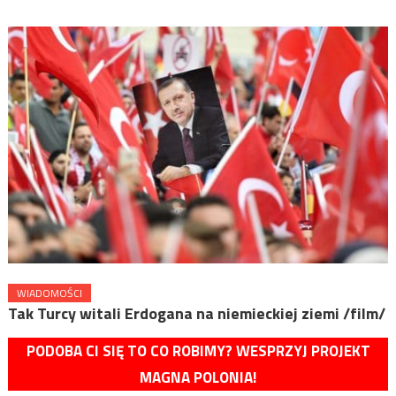
WIADOMOŚCI
Tak Turcy witali Erdogana na niemieckiej ziemi /film/
PODOBA CI SIĘ TO CO ROBIMY? WESPRZYJ PROJEKT
MAGNA POLONIA!