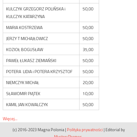
KULCZYK GRZEGORZ POLIŃSKA i
50,00
KULCZYK KATARZYNA
MARIA KOSTRZEWA
50,00
JERZY T MICHAJŁOWICZ
50,00
KOZIOŁ BOGUSŁAW
35,00
PAWEŁ ŁUKASZ ZIEMIAŃSKI
50,00
POTERA LIDIA i POTERA KRZYSZTOF
50,00
NIEMCZYK MICHAŁ
20,00
SŁAWOMIR PIĄTEK
10,00
KAMIL JAN KOWALCZYK
50,00
Więcej...
(c) 2016-2023 Magna Polonia
|
Polityka prywatności
|
Editorial by
MysteryThemes
.