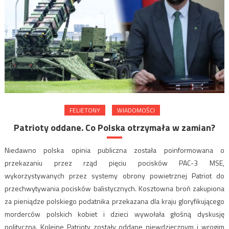
FELIETONY
WIADOMOŚCI
Patrioty oddane. Co Polska otrzymała w zamian?
Niedawno polska opinia publiczna została poinformowana o
przekazaniu przez rząd pięciu pocisków PAC-3 MSE,
wykorzystywanych przez systemy obrony powietrznej Patriot do
przechwytywania pocisków balistycznych. Kosztowna broń zakupiona
za pieniądze polskiego podatnika przekazana dla kraju gloryfikującego
morderców polskich kobiet i dzieci wywołała głośną dyskusję
polityczną. Kolejne Patrioty zostały oddane niewdzięcznym i wrogim