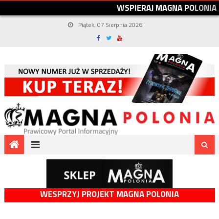
W
S
P
I
E
R
A
J
M
A
G
N
A
P
O
L
O
N
I
A
Piątek, 07 Sierpnia 2026
WESPRZYJ PROJEKT MAGNA POLONIA