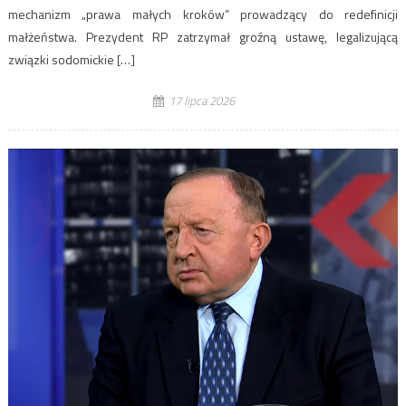
mechanizm „prawa małych kroków” prowadzący do redefinicji
małżeństwa. Prezydent RP zatrzymał groźną ustawę, legalizującą
związki sodomickie […]
17 lipca 2026