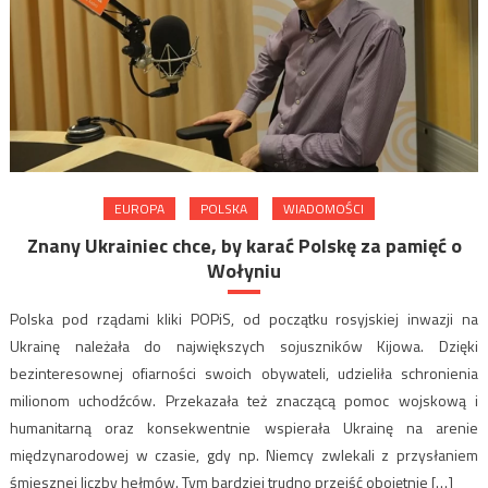
EUROPA
POLSKA
WIADOMOŚCI
Znany Ukrainiec chce, by karać Polskę za pamięć o
Wołyniu
Polska pod rządami kliki POPiS, od początku rosyjskiej inwazji na
Ukrainę należała do największych sojuszników Kijowa. Dzięki
bezinteresownej ofiarności swoich obywateli, udzieliła schronienia
milionom uchodźców. Przekazała też znaczącą pomoc wojskową i
humanitarną oraz konsekwentnie wspierała Ukrainę na arenie
międzynarodowej w czasie, gdy np. Niemcy zwlekali z przysłaniem
śmiesznej liczby hełmów. Tym bardziej trudno przejść obojętnie […]