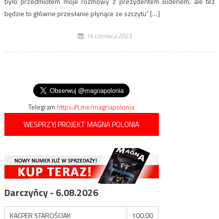
było przedmiotem moje rozmowy z prezydentem Bidenem, ale też
będzie to główne przesłanie płynące ze szczytu” […]
14 czerwca 2023
Telegram
https://t.me/magnapolonia
WESPRZYJ PROJEKT MAGNA POLONIA
Darczyńcy - 6.08.2026
KACPER STAROŚCIAK
100,00