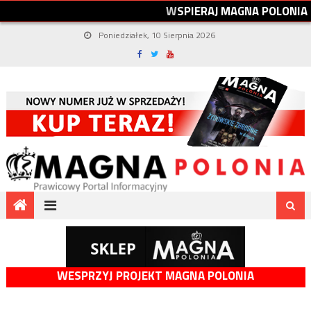
W
S
P
I
E
R
A
J
M
A
G
N
A
P
O
L
O
N
I
A
Poniedziałek, 10 Sierpnia 2026
WESPRZYJ PROJEKT MAGNA POLONIA