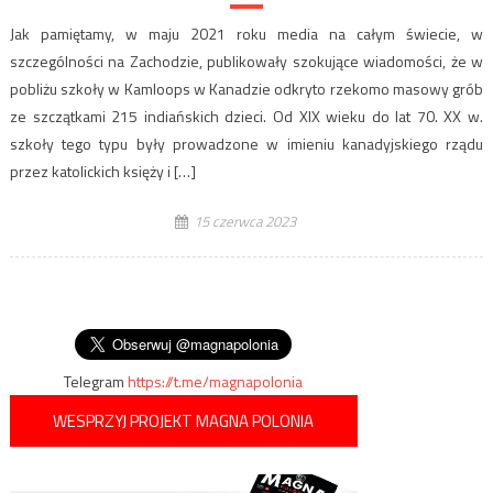
Jak pamiętamy, w maju 2021 roku media na całym świecie, w
szczególności na Zachodzie, publikowały szokujące wiadomości, że w
pobliżu szkoły w Kamloops w Kanadzie odkryto rzekomo masowy grób
ze szczątkami 215 indiańskich dzieci. Od XIX wieku do lat 70. XX w.
szkoły tego typu były prowadzone w imieniu kanadyjskiego rządu
przez katolickich księży i […]
15 czerwca 2023
Telegram
https://t.me/magnapolonia
WESPRZYJ PROJEKT MAGNA POLONIA