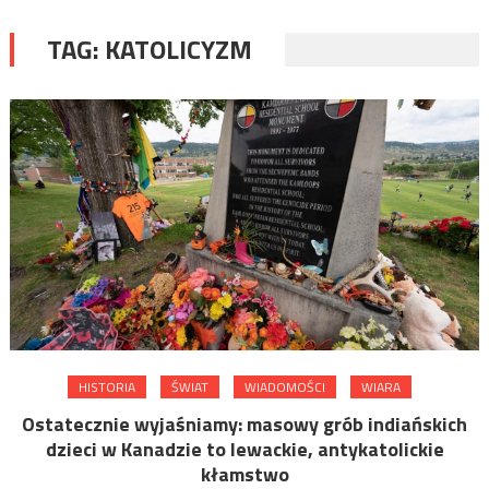
TAG:
KATOLICYZM
HISTORIA
ŚWIAT
WIADOMOŚCI
WIARA
Ostatecznie wyjaśniamy: masowy grób indiańskich
dzieci w Kanadzie to lewackie, antykatolickie
kłamstwo