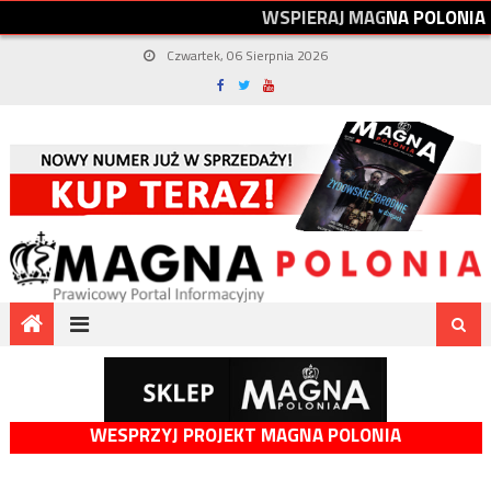
W
S
P
I
E
R
A
J
M
A
G
N
A
P
O
L
O
N
I
A
Czwartek, 06 Sierpnia 2026
WESPRZYJ PROJEKT MAGNA POLONIA