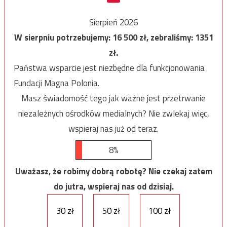
Sierpień 2026
W sierpniu potrzebujemy:
16 500
zł, zebraliśmy:
1351
zł.
Państwa wsparcie jest niezbędne dla funkcjonowania
Fundacji Magna Polonia.
Masz świadomość tego jak ważne jest przetrwanie
niezależnych ośrodków medialnych? Nie zwlekaj więc,
wspieraj nas już od teraz.
8%
Uważasz, że robimy dobrą robotę? Nie czekaj zatem
do jutra, wspieraj nas od dzisiaj.
30 zł
50 zł
100 zł