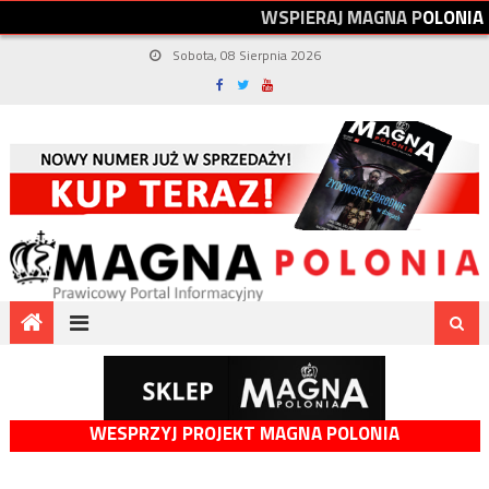
W
S
P
I
E
R
A
J
M
A
G
N
A
P
O
L
O
N
I
A
Sobota, 08 Sierpnia 2026
WESPRZYJ PROJEKT MAGNA POLONIA