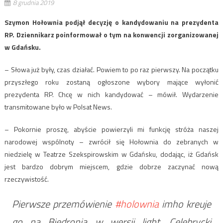
8 grudnia 2019
Szymon Hołownia podjął decyzję o kandydowaniu na prezydenta
RP. Dziennikarz poinformował o tym na konwencji zorganizowanej
w Gdańsku.
– Słowa już były, czas działać. Powiem to po raz pierwszy. Na początku
przyszłego roku zostaną ogłoszone wybory mające wyłonić
prezydenta RP. Chcę w nich kandydować – mówił. Wydarzenie
transmitowane było w Polsat News.
– Pokornie proszę, abyście powierzyli mi funkcję stróża naszej
narodowej wspólnoty – zwrócił się Hołownia do zebranych w
niedzielę w Teatrze Szekspirowskim w Gdańsku, dodając, iż Gdańsk
jest bardzo dobrym miejscem, gdzie dobrze zaczynać nową
rzeczywistość.
Pierwsze przemówienie
#holownia
imho kreuje
go na Biedronia w wersji light. Celebrycki