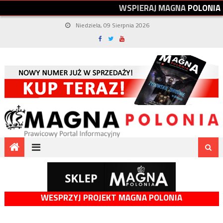
W
S
P
I
E
R
A
J
M
A
G
N
A
P
O
L
O
N
I
A
Niedziela, 09 Sierpnia 2026
WESPRZYJ PROJEKT MAGNA POLONIA