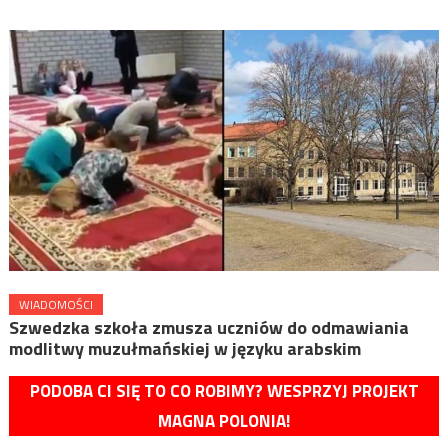
WIADOMOŚCI
Szwedzka szkoła zmusza uczniów do odmawiania
modlitwy muzułmańskiej w języku arabskim
PODOBA CI SIĘ TO CO ROBIMY? WESPRZYJ PROJEKT
MAGNA POLONIA!