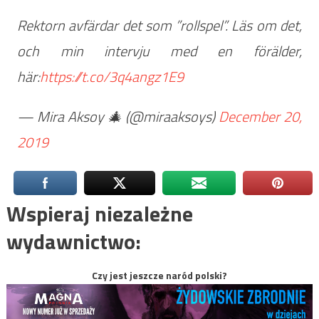
Rektorn avfärdar det som ”rollspel”. Läs om det,
och min intervju med en förälder,
här:
https://t.co/3q4angz1E9
— Mira Aksoy 🎄 (@miraaksoys)
December 20,
2019
Wspieraj niezależne
wydawnictwo:
Czy jest jeszcze naród polski?