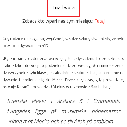
Inna kwota
Zobacz kto wparł nas tym miesiącu:
Tutaj
Gdy rodzice domagali się wyjaśnień, władze szkoły stwierdziły, że było
to tylko „odgrywaniem ról”.
„Byłem bardzo zdenerwowany, gdy to usłyszałem. To, że szkoła w
trakcie lekcji decyduje o podzieleniu dzieci według płci i umieszczeniu
dziewczynek z tyłu klasy, jest absolutnie szalone. Tak jak klęczenie na
dywanie i modlenie się do Mekki. Przez cały czas, gdy prowadzący
recytuje Koran” – powiedział Markus w rozmowie z Samhällsnytt.
Svenska elever i årskurs 5 i Emmaboda
tvingades ligga på muslimska bönemattor
vridna mot Mecka och be till Allah på arabiska.