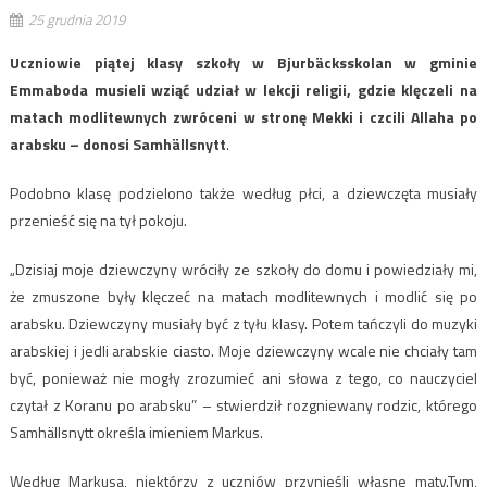
25 grudnia 2019
Uczniowie piątej klasy szkoły w Bjurbäcksskolan w gminie
Emmaboda musieli wziąć udział w lekcji religii, gdzie klęczeli na
matach modlitewnych zwróceni w stronę Mekki i czcili Allaha po
arabsku – donosi Samhällsnytt
.
Podobno klasę podzielono także według płci, a dziewczęta musiały
przenieść się na tył pokoju.
„Dzisiaj moje dziewczyny wróciły ze szkoły do ​​domu i powiedziały mi,
że zmuszone były klęczeć na matach modlitewnych i modlić się po
arabsku. Dziewczyny musiały być z tyłu klasy. Potem tańczyli do muzyki
arabskiej i jedli arabskie ciasto. Moje dziewczyny wcale nie chciały tam
być, ponieważ nie mogły zrozumieć ani słowa z tego, co nauczyciel
czytał z Koranu po arabsku” – stwierdził rozgniewany rodzic, którego
Samhällsnytt określa imieniem Markus.
Według Markusa, niektórzy z uczniów przynieśli własne maty.Tym,