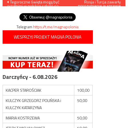
Nawigacja
Tegoroczne święta mogą być
Rosja i Turcja zawarły
porozumienie w sprawie
ostatnimi w polskiej szkole na
zawieszenia broni w Syrii?
wpisu
Litwie
Telegram
https://t.me/magnapolonia
WESPRZYJ PROJEKT MAGNA POLONIA
Darczyńcy - 6.08.2026
KACPER STAROŚCIAK
100,00
KULCZYK GRZEGORZ POLIŃSKA i
50,00
KULCZYK KATARZYNA
MARIA KOSTRZEWA
50,00