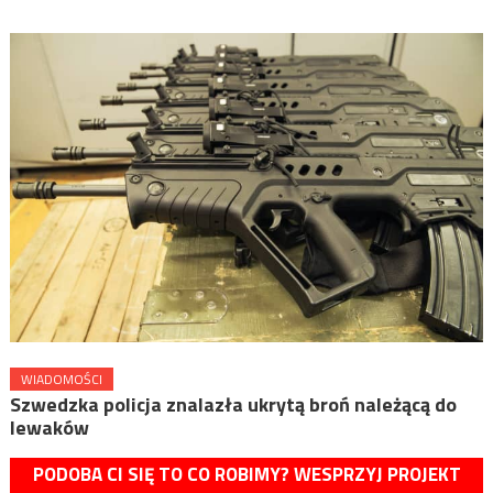
WIADOMOŚCI
Szwedzka policja znalazła ukrytą broń należącą do
lewaków
PODOBA CI SIĘ TO CO ROBIMY? WESPRZYJ PROJEKT