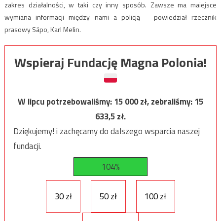
zakres działalności, w taki czy inny sposób. Zawsze ma maiejsce
wymiana informacji między nami a policją – powiedział rzecznik
prasowy Säpo, Karl Melin.
Wspieraj Fundację Magna Polonia!
W lipcu potrzebowaliśmy:
15 000
zł, zebraliśmy:
15
633,5
zł.
Dziękujemy! i zachęcamy do dalszego wsparcia naszej
fundacji.
104%
30 zł
50 zł
100 zł