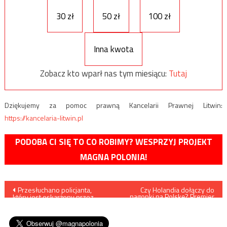
30 zł
50 zł
100 zł
Inna kwota
Zobacz kto wparł nas tym miesiącu:
Tutaj
Dziękujemy za pomoc prawną Kancelarii Prawnej Litwin:
https://kancelaria-litwin.pl
PODOBA CI SIĘ TO CO ROBIMY? WESPRZYJ PROJEKT
MAGNA POLONIA!
Nawigacja
Przesłuchano policjanta,
Czy Holandia dołączy do
nagonki na Polskę? Premier
który jest oskarżony przez
Mark Rutte publicznie poparł
wpisu
Tomasza Komende o znęcanie
działania Timmermansa
się nad nim
wymierzone w nasze
państwo