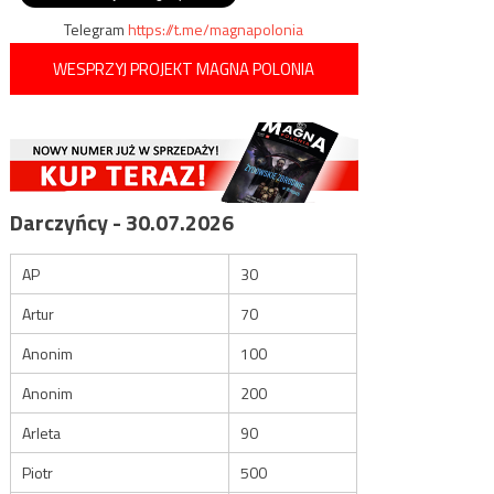
Telegram
https://t.me/magnapolonia
WESPRZYJ PROJEKT MAGNA POLONIA
Darczyńcy - 30.07.2026
AP
30
Artur
70
Anonim
100
Anonim
200
Arleta
90
Piotr
500