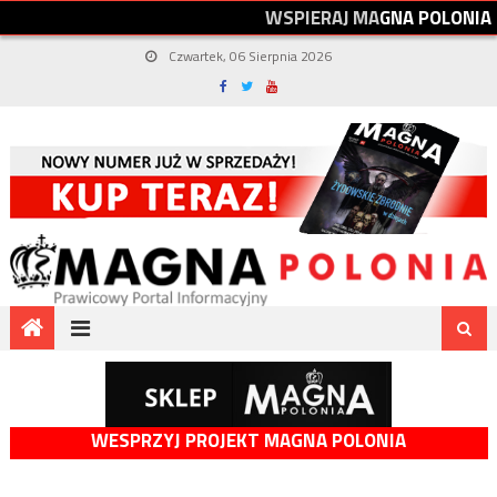
W
S
P
I
E
R
A
J
M
A
G
N
A
P
O
L
O
N
I
A
Czwartek, 06 Sierpnia 2026
WESPRZYJ PROJEKT MAGNA POLONIA