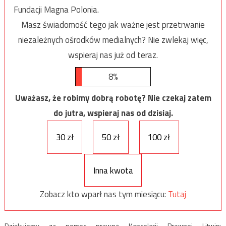
Fundacji Magna Polonia.
Masz świadomość tego jak ważne jest przetrwanie
niezależnych ośrodków medialnych? Nie zwlekaj więc,
wspieraj nas już od teraz.
8%
Uważasz, że robimy dobrą robotę? Nie czekaj zatem
do jutra, wspieraj nas od dzisiaj.
30 zł
50 zł
100 zł
Inna kwota
Zobacz kto wparł nas tym miesiącu:
Tutaj
Dziękujemy za pomoc prawną Kancelarii Prawnej Litwin: