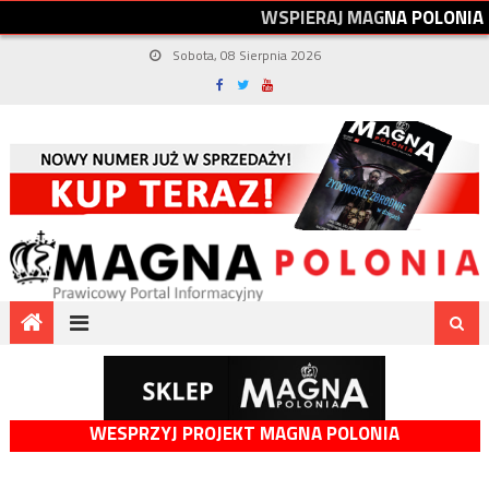
W
S
P
I
E
R
A
J
M
A
G
N
A
P
O
L
O
N
I
A
Sobota, 08 Sierpnia 2026
WESPRZYJ PROJEKT MAGNA POLONIA