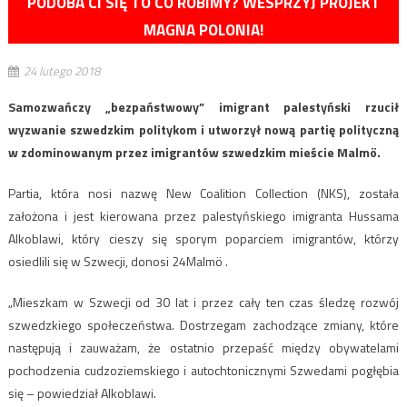
PODOBA CI SIĘ TO CO ROBIMY? WESPRZYJ PROJEKT
MAGNA POLONIA!
24 lutego 2018
Samozwańczy „bezpaństwowy” imigrant palestyński rzucił
wyzwanie szwedzkim politykom i utworzył nową partię polityczną
w zdominowanym przez imigrantów szwedzkim mieście Malmö.
Partia, która nosi nazwę New Coalition Collection (NKS), została
założona i jest kierowana przez palestyńskiego imigranta Hussama
Alkoblawi, który cieszy się sporym poparciem imigrantów, którzy
osiedlili się w Szwecji, donosi 24Malmö .
„Mieszkam w Szwecji od 30 lat i przez cały ten czas śledzę rozwój
szwedzkiego społeczeństwa. Dostrzegam zachodzące zmiany, które
następują i zauważam, że ostatnio przepaść między obywatelami
pochodzenia cudzoziemskiego i autochtonicznymi Szwedami pogłębia
się – powiedział Alkoblawi.