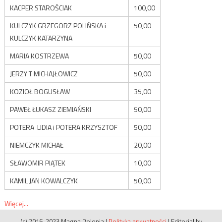
KACPER STAROŚCIAK
100,00
KULCZYK GRZEGORZ POLIŃSKA i
50,00
KULCZYK KATARZYNA
MARIA KOSTRZEWA
50,00
JERZY T MICHAJŁOWICZ
50,00
KOZIOŁ BOGUSŁAW
35,00
PAWEŁ ŁUKASZ ZIEMIAŃSKI
50,00
POTERA LIDIA i POTERA KRZYSZTOF
50,00
NIEMCZYK MICHAŁ
20,00
SŁAWOMIR PIĄTEK
10,00
KAMIL JAN KOWALCZYK
50,00
Więcej...
(c) 2016-2023 Magna Polonia
|
Polityka prywatności
|
Editorial by