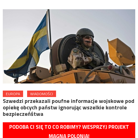
EUROPA
WIADOMOŚCI
Szwedzi przekazali poufne informacje wojskowe pod
opiekę obcych państw ignorując wszelkie kontrole
bezpieczeńśtwa
PODOBA CI SIĘ TO CO ROBIMY? WESPRZYJ PROJEKT
MAGNA POLONIA!