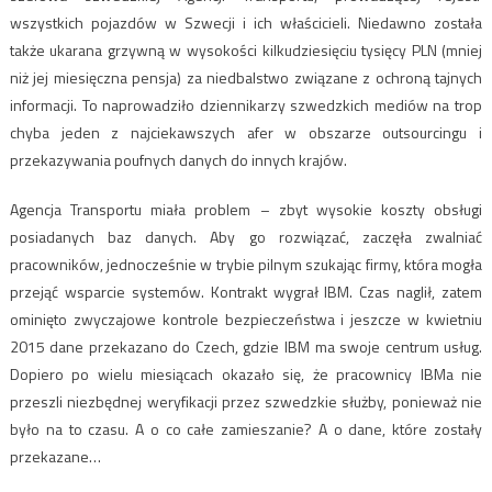
wszystkich pojazdów w Szwecji i ich właścicieli. Niedawno została
także ukarana grzywną w wysokości kilkudziesięciu tysięcy PLN (mniej
niż jej miesięczna pensja) za niedbalstwo związane z ochroną tajnych
informacji. To naprowadziło dziennikarzy szwedzkich mediów na trop
chyba jeden z najciekawszych afer w obszarze outsourcingu i
przekazywania poufnych danych do innych krajów.
Agencja Transportu miała problem – zbyt wysokie koszty obsługi
posiadanych baz danych. Aby go rozwiązać, zaczęła zwalniać
pracowników, jednocześnie w trybie pilnym szukając firmy, która mogła
przejąć wsparcie systemów. Kontrakt wygrał IBM. Czas naglił, zatem
ominięto zwyczajowe kontrole bezpieczeństwa i jeszcze w kwietniu
2015 dane przekazano do Czech, gdzie IBM ma swoje centrum usług.
Dopiero po wielu miesiącach okazało się, że pracownicy IBMa nie
przeszli niezbędnej weryfikacji przez szwedzkie służby, ponieważ nie
było na to czasu. A o co całe zamieszanie? A o dane, które zostały
przekazane…