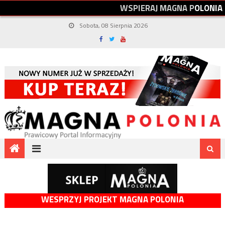
W
S
P
I
E
R
A
J
M
A
G
N
A
P
O
L
O
N
I
A
Sobota, 08 Sierpnia 2026
WESPRZYJ PROJEKT MAGNA POLONIA