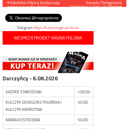
Nawigacja
Katolickie Filipiny kontynuują
Kanada: Pielęgniarka
zwolniona z pracy za odmowę
wojnę z muzułmańskimi
asystowania podczas
wpisu
rebeliantami
eutanazji
Telegram
https://t.me/magnapolonia
WESPRZYJ PROJEKT MAGNA POLONIA
Darczyńcy - 6.08.2026
KACPER STAROŚCIAK
100,00
KULCZYK GRZEGORZ POLIŃSKA i
50,00
KULCZYK KATARZYNA
MARIA KOSTRZEWA
50,00