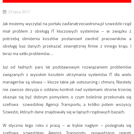
23 lipca 2017
Jak możemy wyczytać na portalu zaufanatrzeciastrona.pl szwedzki rząd
miał problem z obsługą IT kluczowych systemów – w związku z
potrzebą obniżenia kosztów postanowił zwolnić pracowników a
obsługę baz danych przekazać zewnętrznej firmie z innego kraju. I
teraz ma setki problemów…
Już od ładnych paru lat podstawowym rozwiązaniem problemów
związanych z wysokim kosztem utrzymania systemów IT dla wielu
managerów są słowa – klucze takie jak outsourcing i chmura. Niestety
nie zawsze decyzja o oddaniu kontroli nad systemami stronie trzeciej
okazuje się być dobrym pomysłem, o czym boleśnie przekonała się
szefowa szwedzkiej Agencji Transportu, a krótko potem wszyscy
Szwedzi, których dane znajdowały się w tajnych rządowych bazach.
W styczniu tego roku z pracą – w trybie nagłym – pożegnała się
szefowa szwedzkiej Agencji Transportu, prowadzącej rejestr