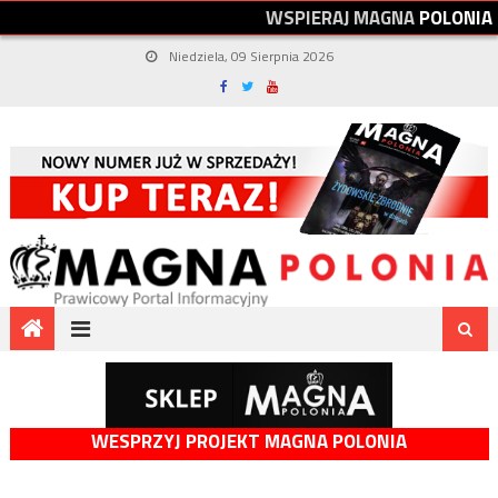
W
S
P
I
E
R
A
J
M
A
G
N
A
P
O
L
O
N
I
A
Niedziela, 09 Sierpnia 2026
WESPRZYJ PROJEKT MAGNA POLONIA