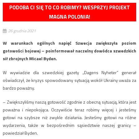
PODOBA CI SIĘ TO CO ROBIMY? WESPRZYJ PROJEKT
MAGNA POLONIA!
26 grudnia 2021
W warunkach ogólnych napięć Szwecja zwiększyła poziom
gotowości bojowej – poinformował naczelny dowódca szwedzkich
sił zbrojnych Micael Byden.
W wywiadzie dla szwedzkiej gazety „Dagens Nyheter” generał
oświadczył, że kryzys spowodowany sytuacją wokół Ukrainy uważa za
bardzo poważny.
– Zwiększyliśmy naszą gotowość zgodnie z obecną sytuacją, która jest
poważna i niepokojąca. Oczywiście teraz robimy więcej i jesteśmy
gotowi na szybsze niż zwykle działania. Jesteśmy gotowi na różne
wydarzenia, także w bezpośrednim sąsiedztwie naszej granicy –
powiedział Byden.