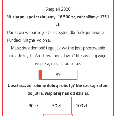
Sierpień 2026
W sierpniu potrzebujemy:
16 500
zł, zebraliśmy:
1351
zł.
Państwa wsparcie jest niezbędne dla funkcjonowania
Fundacji Magna Polonia.
Masz świadomość tego jak ważne jest przetrwanie
niezależnych ośrodków medialnych? Nie zwlekaj więc,
wspieraj nas już od teraz.
8%
Uważasz, że robimy dobrą robotę? Nie czekaj zatem
do jutra, wspieraj nas od dzisiaj.
30 zł
50 zł
100 zł