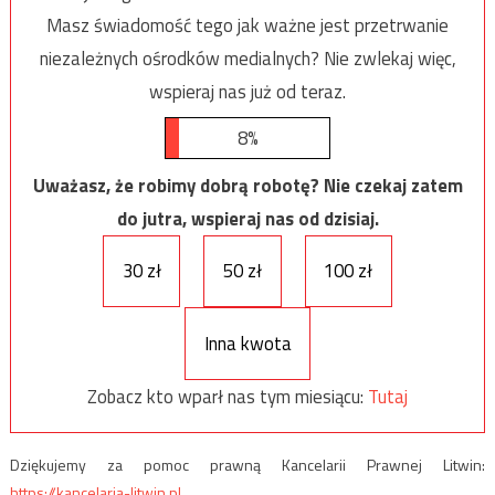
Masz świadomość tego jak ważne jest przetrwanie
niezależnych ośrodków medialnych? Nie zwlekaj więc,
wspieraj nas już od teraz.
8%
Uważasz, że robimy dobrą robotę? Nie czekaj zatem
do jutra, wspieraj nas od dzisiaj.
30 zł
50 zł
100 zł
Inna kwota
Zobacz kto wparł nas tym miesiącu:
Tutaj
Dziękujemy za pomoc prawną Kancelarii Prawnej Litwin:
https://kancelaria-litwin.pl