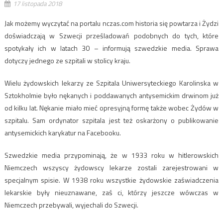
17 listopada 2018
Jak możemy wyczytać na portalu nczas.com historia się powtarza i Żydzi
doświadczają w Szwecji prześladowań podobnych do tych, które
spotykały ich w latach 30 – informują szwedzkie media. Sprawa
dotyczy jednego ze szpitali w stolicy kraju.
Wielu żydowskich lekarzy ze Szpitala Uniwersyteckiego Karolinska w
Sztokholmie było nękanych i poddawanych antysemickim drwinom już
od kilku lat. Nękanie miało mieć opresyjną formę także wobec Żydów w
szpitalu. Sam ordynator szpitala jest też oskarżony o publikowanie
antysemickich karykatur na Facebooku.
Szwedzkie media przypominają, że w 1933 roku w hitlerowskich
Niemczech wszyscy żydowscy lekarze zostali zarejestrowani w
specjalnym spisie. W 1938 roku wszystkie żydowskie zaświadczenia
lekarskie były nieuznawane, zaś ci, którzy jeszcze wówczas w
Niemczech przebywali, wyjechali do Szwecji.