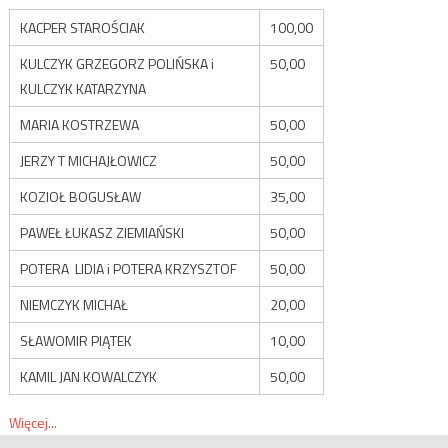
KACPER STAROŚCIAK
100,00
KULCZYK GRZEGORZ POLIŃSKA i
50,00
KULCZYK KATARZYNA
MARIA KOSTRZEWA
50,00
JERZY T MICHAJŁOWICZ
50,00
KOZIOŁ BOGUSŁAW
35,00
PAWEŁ ŁUKASZ ZIEMIAŃSKI
50,00
POTERA LIDIA i POTERA KRZYSZTOF
50,00
NIEMCZYK MICHAŁ
20,00
SŁAWOMIR PIĄTEK
10,00
KAMIL JAN KOWALCZYK
50,00
Więcej...