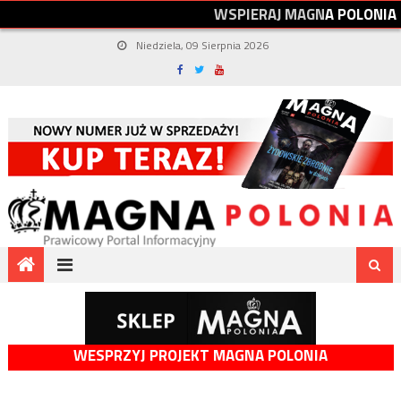
W
S
P
I
E
R
A
J
M
A
G
N
A
P
O
L
O
N
I
A
Niedziela, 09 Sierpnia 2026
WESPRZYJ PROJEKT MAGNA POLONIA