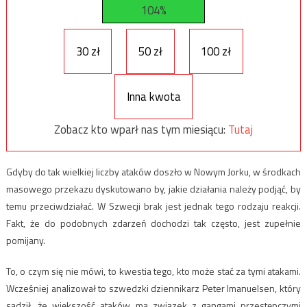
104%
30 zł
50 zł
100 zł
Inna kwota
Zobacz kto wparł nas tym miesiącu:
Tutaj
Gdyby do tak wielkiej liczby ataków doszło w Nowym Jorku, w środkach
masowego przekazu dyskutowano by, jakie działania należy podjąć, by
temu przeciwdziałać. W Szwecji brak jest jednak tego rodzaju reakcji.
Fakt, że do podobnych zdarzeń dochodzi tak często, jest zupełnie
pomijany.
To, o czym się nie mówi, to kwestia tego, kto może stać za tymi atakami.
Wcześniej analizował to szwedzki dziennikarz Peter Imanuelsen, który
sądził, że większość ataków ma związek z gangami przestępczymi