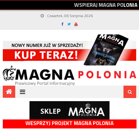
W
S
P
I
E
R
A
J
M
A
G
N
A
P
O
L
O
N
I
A
Czwartek, 06 Sierpnia 2026
WESPRZYJ PROJEKT MAGNA POLONIA