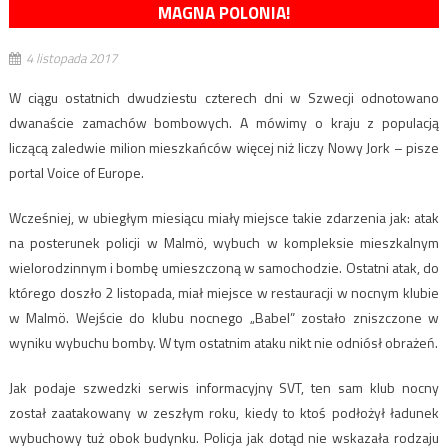
MAGNA POLONIA!
4 listopada 2017
W ciągu ostatnich dwudziestu czterech dni w Szwecji odnotowano
dwanaście zamachów bombowych. A mówimy o kraju z populacją
liczącą zaledwie milion mieszkańców więcej niż liczy Nowy Jork – pisze
portal Voice of Europe.
Wcześniej, w ubiegłym miesiącu miały miejsce takie zdarzenia jak: atak
na posterunek policji w Malmö, wybuch w kompleksie mieszkalnym
wielorodzinnym i bombę umieszczoną w samochodzie. Ostatni atak, do
którego doszło 2 listopada, miał miejsce w restauracji w nocnym klubie
w Malmö. Wejście do klubu nocnego „Babel” zostało zniszczone w
wyniku wybuchu bomby. W tym ostatnim ataku nikt nie odniósł obrażeń.
Jak podaje szwedzki serwis informacyjny SVT, ten sam klub nocny
został zaatakowany w zeszłym roku, kiedy to ktoś podłożył ładunek
wybuchowy tuż obok budynku. Policja jak dotąd nie wskazała rodzaju