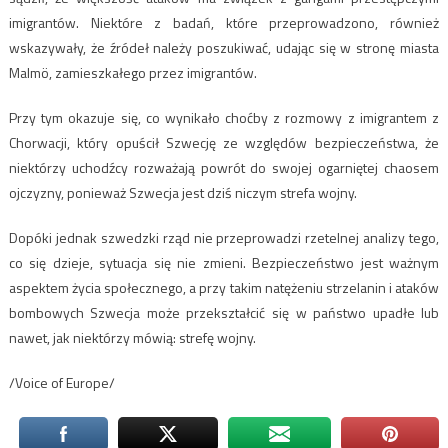
imigrantów. Niektóre z badań, które przeprowadzono, również
wskazywały, że źródeł należy poszukiwać, udając się w stronę miasta
Malmö, zamieszkałego przez imigrantów.
Przy tym okazuje się, co wynikało choćby z rozmowy z imigrantem z
Chorwacji, który opuścił Szwecję ze względów bezpieczeństwa, że
niektórzy uchodźcy rozważają powrót do swojej ogarniętej chaosem
ojczyzny, ponieważ Szwecja jest dziś niczym strefa wojny.
Dopóki jednak szwedzki rząd nie przeprowadzi rzetelnej analizy tego,
co się dzieje, sytuacja się nie zmieni. Bezpieczeństwo jest ważnym
aspektem życia społecznego, a przy takim natężeniu strzelanin i ataków
bombowych Szwecja może przekształcić się w państwo upadłe lub
nawet, jak niektórzy mówią: strefę wojny.
/Voice of Europe/