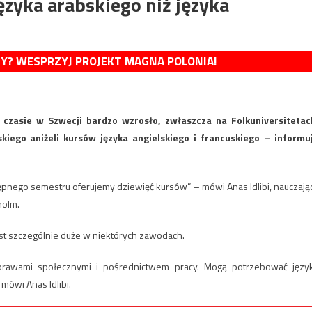
ęzyka arabskiego niż języka
MY? WESPRZYJ PROJEKT MAGNA POLONIA!
czasie w Szwecji bardzo wzrosło, zwłaszcza na Folkuniversitetac
iego aniżeli kursów języka angielskiego i francuskiego – informu
tępnego semestru oferujemy dziewięć kursów” – mówi Anas Idlibi, nauczają
holm.
est szczególnie duże w niektórych zawodach.
ę sprawami społecznymi i pośrednictwem pracy. Mogą potrzebować języ
mówi Anas Idlibi.