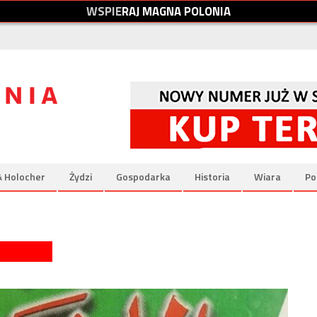
W
S
P
I
E
R
A
J
M
A
G
N
A
P
O
L
O
N
I
A
& Holocher
Żydzi
Gospodarka
Historia
Wiara
Po