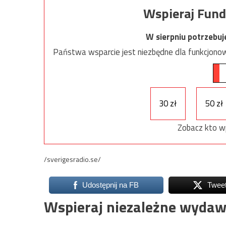
Wspieraj Fund
W sierpniu potrzebu
Państwa wsparcie jest niezbędne dla funkcjonow
30 zł
50 zł
Zobacz kto w
/sverigesradio.se/
Udostępnij na FB
Twee
Wspieraj niezależne wydaw