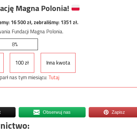
ację Magna Polonia!
jemy:
16 500
zł, zebraliśmy:
1351
zł.
ania Fundacji Magna Polonia.
8%
100 zł
Inna kwota
parł nas tym miesiącu:
Tutaj
t
Obserwuj nas
Zapisz
nictwo: