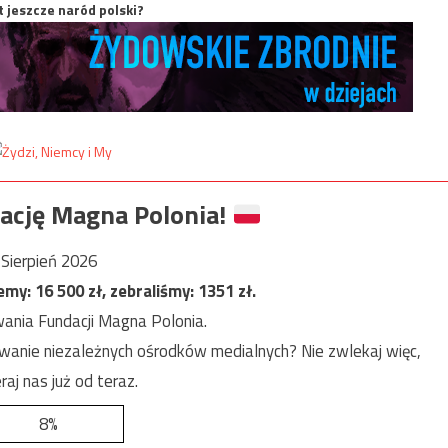
t jeszcze naród polski?
ację Magna Polonia!
Sierpień 2026
jemy:
16 500
zł, zebraliśmy:
1351
zł.
ania Fundacji Magna Polonia.
anie niezależnych ośrodków medialnych? Nie zwlekaj więc,
raj nas już od teraz.
8%