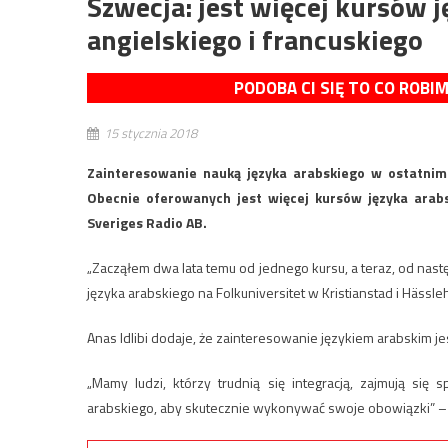
Szwecja: jest więcej kursów j
angielskiego i francuskiego
PODOBA CI SIĘ TO CO ROBI
15 stycznia 2018
Zainteresowanie nauką języka arabskiego w ostatnim 
Obecnie oferowanych jest więcej kursów języka arabsk
Sveriges Radio AB.
„Zacząłem dwa lata temu od jednego kursu, a teraz, od nas
języka arabskiego na Folkuniversitet w Kristianstad i Hässle
Anas Idlibi dodaje, że zainteresowanie językiem arabskim j
„Mamy ludzi, którzy trudnią się integracją, zajmują si
arabskiego, aby skutecznie wykonywać swoje obowiązki” – 