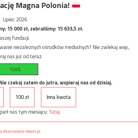
ację Magna Polonia!
Lipiec 2026
my:
15 000
zł, zebraliśmy:
15 633,5
zł.
szej fundacji.
anie niezależnych ośrodków medialnych? Nie zwlekaj więc,
raj nas już od teraz.
104%
e czekaj zatem do jutra, wspieraj nas od dzisiaj.
100 zł
Inna kwota
parł nas tym miesiącu:
Tutaj
s://kancelaria-litwin.pl