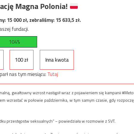
ację Magna Polonia!
my:
15 000
zł, zebraliśmy:
15 633,5
zł.
szej fundacji.
104%
100 zł
Inna kwota
parł nas tym miesiącu:
Tutaj
minalną, gwałtowny wzrost nastąpił wraz z pojawieniem się kampanii #Meto
em wzrastać w połowie października, w tym samym czasie, gdy rozpoczę
dku przestępstw seksualnych” – powiedziała w rozmowie z SVT.