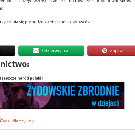
rzyczynom tak dużego wzrostu. Zamierza on również zaproponować surows
ym.
przyjrzenia się pochodzeniu etnicznemu sprawców.
t
Obserwuj nas
Zapisz
nictwo:
t jeszcze naród polski?