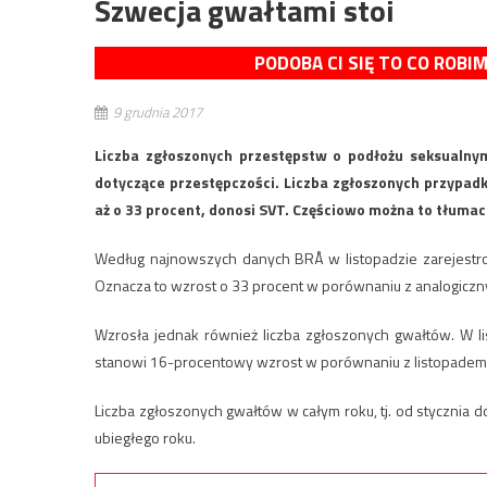
Szwecja gwałtami stoi
PODOBA CI SIĘ TO CO ROBI
9 grudnia 2017
Liczba zgłoszonych przestępstw o podłożu seksualny
dotyczące przestępczości. Liczba zgłoszonych przypa
aż o 33 procent, donosi SVT. Częściowo można to tłum
Według najnowszych danych BRÅ w listopadzie zarejest
Oznacza to wzrost o 33 procent w porównaniu z analogicz
Wzrosła jednak również liczba zgłoszonych gwałtów. W li
stanowi 16-procentowy wzrost w porównaniu z listopadem 
Liczba zgłoszonych gwałtów w całym roku, tj. od stycznia 
ubiegłego roku.