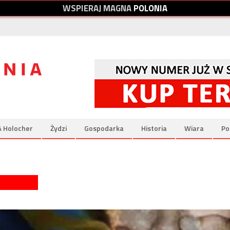
W
S
P
I
E
R
A
J
M
A
G
N
A
P
O
L
O
N
I
A
& Holocher
Żydzi
Gospodarka
Historia
Wiara
Po