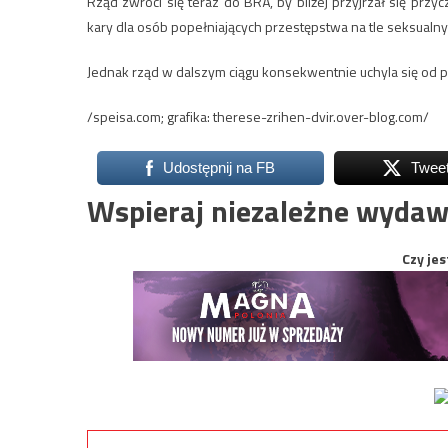
Rząd zwróci się teraz do BRÅ, by bliżej przyjrzał się p
kary dla osób popełniających przestępstwa na tle seksualn
Jednak rząd w dalszym ciągu konsekwentnie uchyla się od 
/speisa.com; grafika: therese-zrihen-dvir.over-blog.com/
Udostępnij na FB
Twee
Wspieraj niezależne wydaw
Czy jes