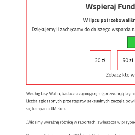
Wspieraj Fund
W lipcu potrzebowaliś
Dziękujemy! i zachęcamy do dalszego wsparcia na
30 zł
50 zł
Zobacz kto w
Według Lisy Wallin, badaczki zajmującej się prewencją kry
Liczba zgłoszonych przestępstw seksualnych zaczęła bowi
się kampania #Metoo.
„Widzimy wyraźną różnicę w raportach, zwłaszcza w przypa