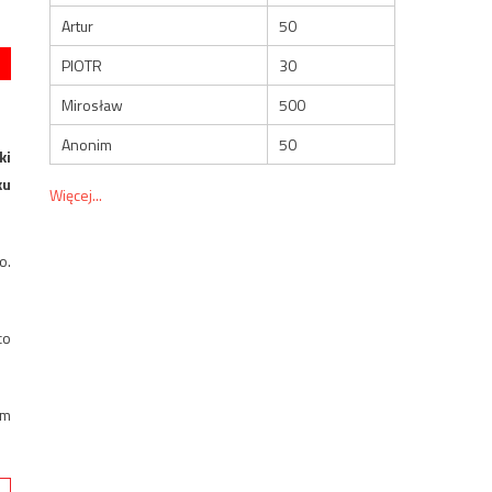
Artur
50
PIOTR
30
Mirosław
500
Anonim
50
ki
ku
Więcej...
o.
co
em