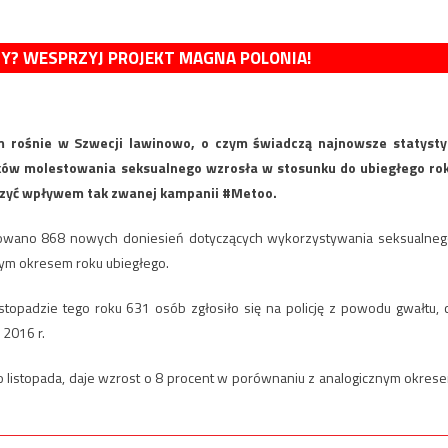
MY? WESPRZYJ PROJEKT MAGNA POLONIA!
m rośnie w Szwecji lawinowo, o czym świadczą najnowsze statysty
dków molestowania seksualnego wzrosła w stosunku do ubiegłego ro
aczyć wpływem tak zwanej kampanii #Metoo.
rowano 868 nowych doniesień dotyczących wykorzystywania seksualneg
nym okresem roku ubiegłego.
stopadzie tego roku 631 osób zgłosiło się na policję z powodu gwałtu, 
2016 r.
do listopada, daje wzrost o 8 procent w porównaniu z analogicznym okres