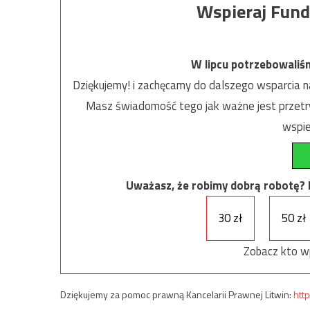
Wspieraj Fund
W lipcu potrzebowaliś
Dziękujemy! i zachęcamy do dalszego wsparcia na
Masz świadomość tego jak ważne jest przetrw
wspie
Uważasz, że robimy dobrą robotę? Ni
30 zł
50 zł
Zobacz kto w
Dziękujemy za pomoc prawną Kancelarii Prawnej Litwin:
http