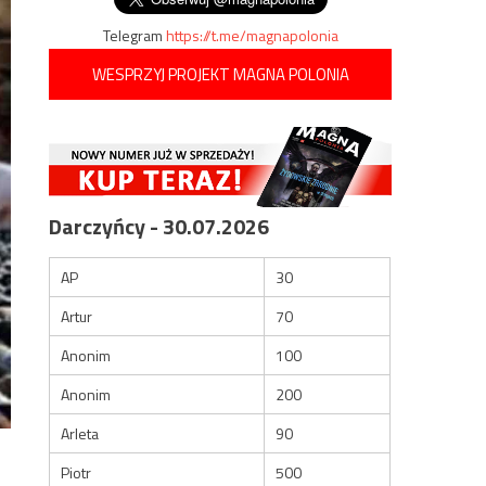
Telegram
https://t.me/magnapolonia
WESPRZYJ PROJEKT MAGNA POLONIA
Darczyńcy - 30.07.2026
AP
30
Artur
70
Anonim
100
Anonim
200
Arleta
90
Piotr
500