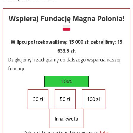
Wspieraj Fundację Magna Polonia!
W lipcu potrzebowaliśmy:
15 000
zł, zebraliśmy:
15
633,5
zł.
Dziękujemy! i zachęcamy do dalszego wsparcia naszej
fundacji.
104%
30 zł
50 zł
100 zł
Inna kwota
Zobacz kto wparł nas tym miesiącu:
Tutaj