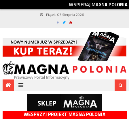
W
S
P
I
E
R
A
J
M
A
G
N
A
P
O
L
O
N
I
A
Piątek, 07 Sierpnia 2026
WESPRZYJ PROJEKT MAGNA POLONIA