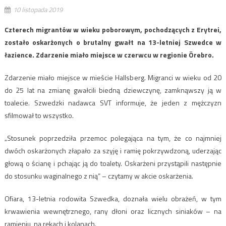
10 listopada 2019
Czterech migrantów w wieku poborowym, pochodzących z Erytrei,
zostało oskarżonych o brutalny gwałt na 13-letniej Szwedce w
łazience. Zdarzenie miało miejsce w czerwcu w regionie Örebro.
Zdarzenie miało miejsce w mieście Hallsberg. Migranci w wieku od 20
do 25 lat na zmianę gwałcili biedną dziewczynę, zamknąwszy ją w
toalecie. Szwedzki nadawca SVT informuje, że jeden z mężczyzn
sfilmował to wszystko.
„Stosunek poprzedziła przemoc polegająca na tym, że co najmniej
dwóch oskarżonych złapało za szyję i ramię pokrzywdzoną, uderzając
głową o ścianę i pchając ją do toalety. Oskarżeni przystąpili następnie
do stosunku waginalnego z nią” – czytamy w akcie oskarżenia.
Ofiara, 13-letnia rodowita Szwedka, doznała wielu obrażeń, w tym
krwawienia wewnętrznego, rany dłoni oraz licznych siniaków – na
ramieniu, na rękach i kolanach.