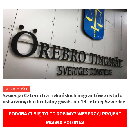
WIADOMOŚCI
Szwecja: Czterech afrykańskich migrantów zostało
oskarżonych o brutalny gwałt na 13-letniej Szwedce
PODOBA CI SIĘ TO CO ROBIMY? WESPRZYJ PROJEKT
MAGNA POLONIA!