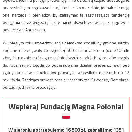
wydawanych na policję i prewencję. – Te dzieci są często dostrzegane
przez służby porządkowe i socjalne bardzo wcześnie, jednak nie mają
one narzędzi i pieniędzy, by zatrzymać tę zastraszającą tendencję
wciągania coraz większej liczby najmłodszych w świat przestępczy –
powiedziała Andersson.
W ubiegłym roku szwedzcy socjaldemokraci chcieli, by gminne służby
socjalne otrzymywały co najmniej 500 milionów koron (ok. 210 mln
złotych) rocznie na ściągnie najmłodszych ze złej drogi oraz by urzędy
ds. rodzin miały zgodę do podejmowania działań prewencyjnych bez
zgody rodziców i opiekunów prawnych wszystkich nieletnich do 12
roku życia. Rządząca prawica oraz eurosceptyczni Szwedzcy Demokraci
odrzucili jednak te propozycje.
Wspieraj Fundację Magna Polonia!
W sierpniu potrzebujemy:
16 500
zł, zebraliśmy:
1351