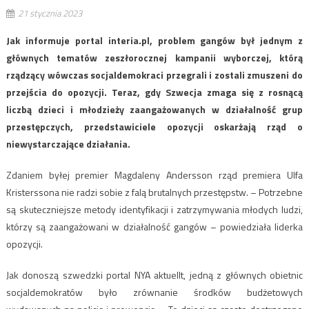
21 stycznia 2023
Jak informuje portal interia.pl, problem gangów był jednym z
głównych tematów zeszłorocznej kampanii wyborczej, którą
rządzący wówczas socjaldemokraci przegrali i zostali zmuszeni do
przejścia do opozycji. Teraz, gdy Szwecja zmaga się z rosnącą
liczbą dzieci i młodzieży zaangażowanych w działalność grup
przestępczych, przedstawiciele opozycji oskarżają rząd o
niewystarczające działania.
Zdaniem byłej premier Magdaleny Andersson rząd premiera Ulfa
Kristerssona nie radzi sobie z falą brutalnych przestępstw. – Potrzebne
są skuteczniejsze metody identyfikacji i zatrzymywania młodych ludzi,
którzy są zaangażowani w działalność gangów – powiedziała liderka
opozycji.
Jak donoszą szwedzki portal NYA aktuellt, jedną z głównych obietnic
socjaldemokratów było zrównanie środków budżetowych