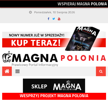
W
S
P
I
E
R
A
J
M
A
G
N
A
P
O
L
O
N
I
A
Poniedziałek, 10 Sierpnia 2026
WESPRZYJ PROJEKT MAGNA POLONIA