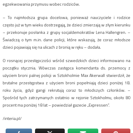
egzekwowania przymusu wobec rodziców.
– To najmłodsza grupa docelowa, ponieważ nauczyciele i rodzice
często już w tym wieku dostrzegają, że dzieci zmierzają w złym kierunku
– przekonuje posłanka z grupy socjaldemokratów Lena Hallengren. –
Świadczą o tym m.in. dane policji, które wskazują, że coraz młodsze
dzieci pojawiają się na ulicach z bronią w ręku – dodała.
O rosnącej przestępczości wśród szwedzkich dzieci informowano na
początku stycznia. Wówczas zastępca komendanta ds. przemocy z
użyciem broni palnej policji w Sztokholmie Max Akerwall stwierdził, że
brutalne przestępstwa z użyciem broni popełniają dzieci poniżej 18.
roku życia, gdyż gangi rekrutują coraz to młodszych członków. –
Spośród tych zatrzymanych ostatnio w rejonie Sztokholmu, około 80
procent ma poniżej 18 lat – powiedział gazecie „Expressen”.
/interia.pl/