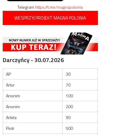
Telegram
https://t.me/magnapolonia
WESPRZYJ PROJEKT MAGNA POLONIA
Darczyńcy - 30.07.2026
AP
30
Artur
70
Anonim
100
Anonim
200
Arleta
90
Piotr
500