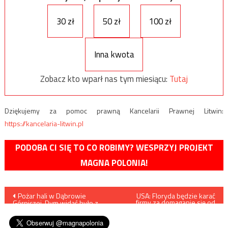
30 zł
50 zł
100 zł
Inna kwota
Zobacz kto wparł nas tym miesiącu:
Tutaj
Dziękujemy za pomoc prawną Kancelarii Prawnej Litwin:
https://kancelaria-litwin.pl
PODOBA CI SIĘ TO CO ROBIMY? WESPRZYJ PROJEKT
MAGNA POLONIA!
Nawigacja
Pożar hali w Dąbrowie
USA: Floryda będzie karać
firmy za domaganie się od
Górniczej. Dym widać było z
obywateli posiadania
wpisu
wielu kilometrów
paszportów
szczepionkowych