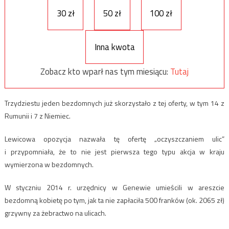
30 zł
50 zł
100 zł
Inna kwota
Zobacz kto wparł nas tym miesiącu:
Tutaj
Trzydziestu jeden bezdomnych już skorzystało z tej oferty, w tym 14 z
Rumunii i 7 z Niemiec.
Lewicowa opozycja nazwała tę ofertę „oczyszczaniem ulic”
i przypomniała, że to nie jest pierwsza tego typu akcja w kraju
wymierzona w bezdomnych.
W styczniu 2014 r. urzędnicy w Genewie umieścili w areszcie
bezdomną kobietę po tym, jak ta nie zapłaciła 500 franków (ok. 2065 zł)
grzywny za żebractwo na ulicach.