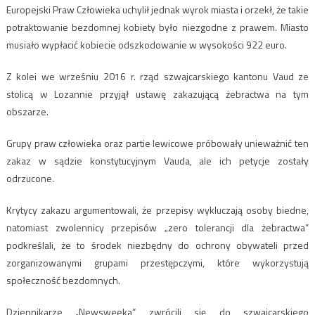
Europejski Praw Człowieka uchylił jednak wyrok miasta i orzekł, że takie
potraktowanie bezdomnej kobiety było niezgodne z prawem. Miasto
musiało wypłacić kobiecie odszkodowanie w wysokości 922 euro.
Z kolei we wrześniu 2016 r. rząd szwajcarskiego kantonu Vaud ze
stolicą w Lozannie przyjął ustawę zakazującą żebractwa na tym
obszarze.
Grupy praw człowieka oraz partie lewicowe próbowały unieważnić ten
zakaz w sądzie konstytucyjnym Vauda, ale ich petycje zostały
odrzucone.
Krytycy zakazu argumentowali, że przepisy wykluczają osoby biedne,
natomiast zwolennicy przepisów „zero tolerancji dla żebractwa”
podkreślali, że to środek niezbędny do ochrony obywateli przed
zorganizowanymi grupami przestępczymi, które wykorzystują
społeczność bezdomnych.
Dziennikarze „Newsweeka” zwrócili się do szwajcarskiego