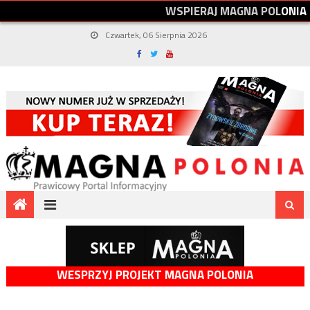
W
S
P
I
E
R
A
J
M
A
G
N
A
P
O
L
O
N
I
A
Czwartek, 06 Sierpnia 2026
WESPRZYJ PROJEKT MAGNA POLONIA