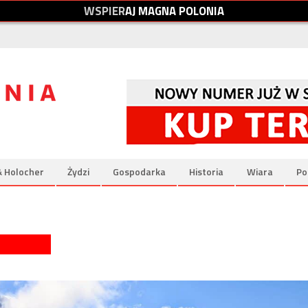
W
S
P
I
E
R
A
J
M
A
G
N
A
P
O
L
O
N
I
A
& Holocher
Żydzi
Gospodarka
Historia
Wiara
Po