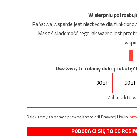
W sierpniu potrzebu
Państwa wsparcie jest niezbędne dla funkcjonow
Masz świadomość tego jak ważne jest przetrw
wspie
Uważasz, że robimy dobrą robotę? Ni
30 zł
50 zł
Zobacz kto w
Dziękujemy za pomoc prawną Kancelarii Prawnej Litwin:
http
PODOBA CI SIĘ TO CO ROBI