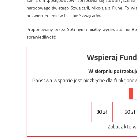
Zamiarom „postępowców” sprzeciwia się stowarzyszenie „
narodowego świętego Szwajcarii, Mikołaja z Flühe. To wł
odzwierciedlenie w Psalmie Szwajcarów.
Proponowany przez SGG hymn miałby wychwalać nie Boga, 
sprawiedliwość.
Wspieraj Fund
W sierpniu potrzebu
Państwa wsparcie jest niezbędne dla funkcjonow
30 zł
50 zł
Zobacz kto w