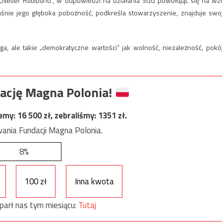
Neuer Rütlibund”, w odpowiedzi na działania SGG powołując się na wz
aśnie jego głęboka pobożność, podkreśla stowarzyszenie, znajduje swo
ale takie „demokratyczne wartości” jak wolność, niezależność, pokój
ację Magna Polonia!
jemy:
16 500
zł, zebraliśmy:
1351
zł.
ania Fundacji Magna Polonia.
8%
100 zł
Inna kwota
parł nas tym miesiącu:
Tutaj