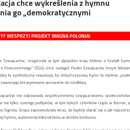
zacja chce wykreślenia z hymnu
enia go „demokratycznymi
MY? WESPRZYJ PROJEKT MAGNA POLONIA!
 Szwajcarów, rozgorzała w tym alpejskim kraju kłótnia o kształt hym
ra Powszechnego” (SGG) chce zastąpić Psalm Szwajcarów innym tekste
łaby to symboliczna rewolucja, bo dotychczasowy hymn to istotnie „psalm
u, zawierając też wymowne wezwanie do modlitwy.
wajcarów nie odpowiada współczesnemu szwajcarskiemu społeczeństw
e nie tylko szeregu polityków, w tym byłych członków rządu w Bernie, a
 Sigrista. Grupa zapowiedziała teraz, że będzie starać się o jak najszers
 hymnu, wyłonionej kilka lat temu w drodze konkursu.