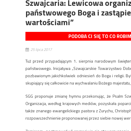
Szwajcaria: Lewicowa organi
państwowego Boga i zastąpi
wartościami”
PODOBA CI SIĘ TO CO ROBI
25 lipca 2017
Tuż przed przypadającym 1. sierpnia narodowym świętem
państwowego. Inicjatywa „Szwajcarskie Towarzystwo Dob
pozbawionym jakichkolwiek odniesień do Boga i religii. By
skupiający się całkowicie na wychwalaniu Bożego majestat
SGG proponuje zmianę hymnu przekonując, że Psalm Sz
Organizacja, według krajowych mediów, pozyskała poparci
także znanego ewangelickiego pastora z Zurychu, Christopha
rozpowszechnienie proponowanej przez siebie nowej wersji