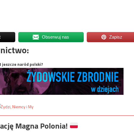
t
Obserwuj nas
Zapisz
nictwo:
t jeszcze naród polski?
ację Magna Polonia!