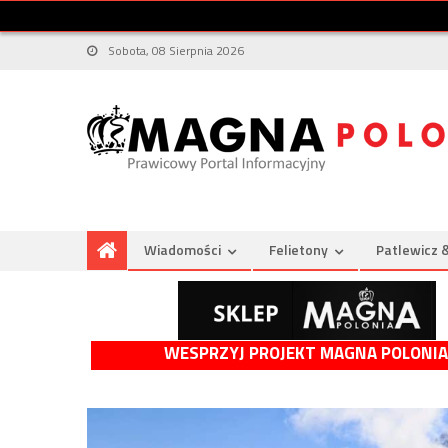
Sobota, 08 Sierpnia 2026
Wiadomości
Felietony
Patlewicz 
WESPRZYJ PROJEKT MAGNA POLONIA