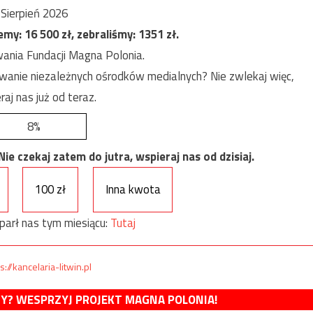
Sierpień 2026
jemy:
16 500
zł, zebraliśmy:
1351
zł.
ania Fundacji Magna Polonia.
anie niezależnych ośrodków medialnych? Nie zwlekaj więc,
raj nas już od teraz.
8%
e czekaj zatem do jutra, wspieraj nas od dzisiaj.
100 zł
Inna kwota
parł nas tym miesiącu:
Tutaj
s://kancelaria-litwin.pl
MY? WESPRZYJ PROJEKT MAGNA POLONIA!