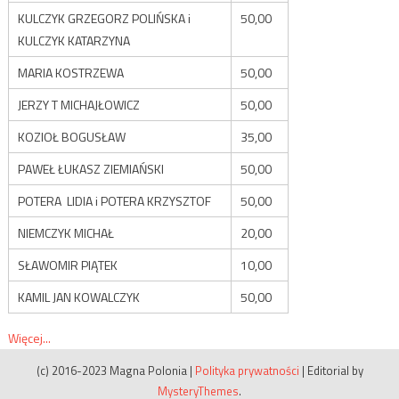
KULCZYK GRZEGORZ POLIŃSKA i
50,00
KULCZYK KATARZYNA
MARIA KOSTRZEWA
50,00
JERZY T MICHAJŁOWICZ
50,00
KOZIOŁ BOGUSŁAW
35,00
PAWEŁ ŁUKASZ ZIEMIAŃSKI
50,00
POTERA LIDIA i POTERA KRZYSZTOF
50,00
NIEMCZYK MICHAŁ
20,00
SŁAWOMIR PIĄTEK
10,00
KAMIL JAN KOWALCZYK
50,00
Więcej...
(c) 2016-2023 Magna Polonia
|
Polityka prywatności
|
Editorial by
MysteryThemes
.