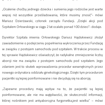
„Ocalenie choćby jednego dziecka i sumienia jego rodziców jest warte
więcej niż wszystkie prześladowania, które musimy znosić”- mówi
Mariusz Dzierżawski, członek zarządu Fundacji. „Dzięki akcji pod
Szpitalem Orłowskiego w ciągu 2 lat ocalało ponad 100 dzieci”- dodaje.
Dyrektor Szpitala imienia Orłowskiego Dariusz Hajdukiewicz złożył
zawiadomienie o podejrzeniu popełnienia wykroczenia przez Fundację
w związku z postojem samochodu pod szpitalem. W trakcie procesu w
tej sprawie Hajdukiewicz oświadczył, że radykalne zmniejszenie liczby
aborcji nie ma związku z postojem samochodu pod szpitalem. Jego
zdaniem jest to skutek wprowadzenia procedur wewnętrznych przez
nowego ordynatora oddziału ginekologicznego. Dzięki tym procedurom
pacjentki są lepiej poinformowane i nie decydują się na aborcję.
„Zapewne procedury mają wpływ na to, że pacjentki są lepiej
poinformowane, ale nie ma wątpliwości, że skuteczność informacji,
której nośnikiem jest antyaborcyjna furgonetka,jest wielka” – mówi