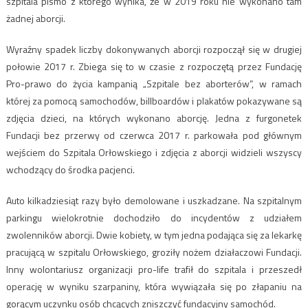
szpitala pismo z którego wynika, że w 2019 roku nie wykonano tam
żadnej aborcji.
Wyraźny spadek liczby dokonywanych aborcji rozpoczął się w drugiej
połowie 2017 r. Zbiega się to w czasie z rozpoczętą przez Fundację
Pro-prawo do życia kampanią „Szpitale bez aborterów”, w ramach
której za pomocą samochodów, billboardów i plakatów pokazywane są
zdjęcia dzieci, na których wykonano aborcję. Jedna z furgonetek
Fundacji bez przerwy od czerwca 2017 r. parkowała pod głównym
wejściem do Szpitala Orłowskiego i zdjęcia z aborcji widzieli wszyscy
wchodzący do środka pacjenci.
Auto kilkadziesiąt razy było demolowane i uszkadzane. Na szpitalnym
parkingu wielokrotnie dochodziło do incydentów z udziałem
zwolenników aborcji. Dwie kobiety, w tym jedna podająca się za lekarkę
pracującą w szpitalu Orłowskiego, groziły nożem działaczowi Fundacji.
Inny wolontariusz organizacji pro-life trafił do szpitala i przeszedł
operację w wyniku szarpaniny, która wywiązała się po złapaniu na
gorącym uczynku osób chcących zniszczyć fundacyjny samochód.