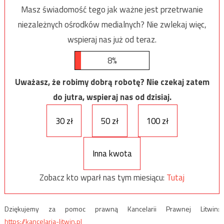
Masz świadomość tego jak ważne jest przetrwanie
niezależnych ośrodków medialnych? Nie zwlekaj więc,
wspieraj nas już od teraz.
8%
Uważasz, że robimy dobrą robotę? Nie czekaj zatem
do jutra, wspieraj nas od dzisiaj.
30 zł
50 zł
100 zł
Inna kwota
Zobacz kto wparł nas tym miesiącu:
Tutaj
Dziękujemy za pomoc prawną Kancelarii Prawnej Litwin:
https://kancelaria-litwin.pl