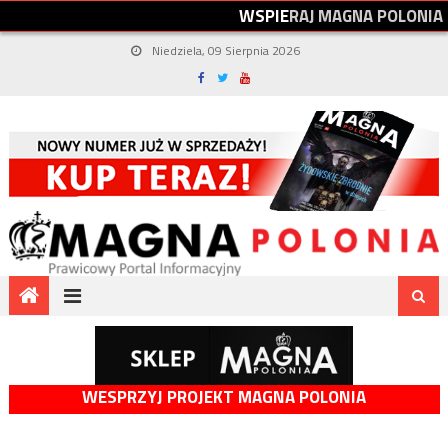
W
S
P
I
E
R
A
J
M
A
G
N
A
P
O
L
O
N
I
A
Niedziela, 09 Sierpnia 2026
WESPRZYJ PROJEKT MAGNA POLONIA