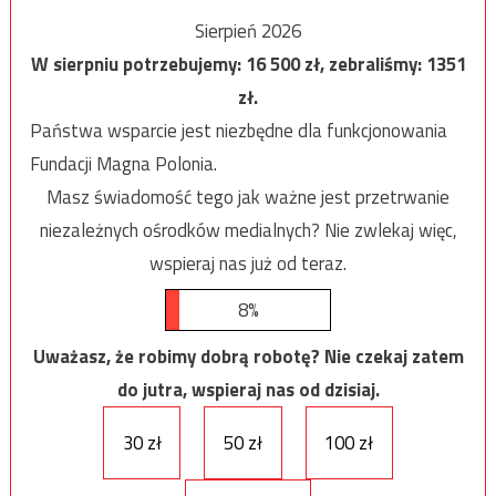
Sierpień 2026
W sierpniu potrzebujemy:
16 500
zł, zebraliśmy:
1351
zł.
Państwa wsparcie jest niezbędne dla funkcjonowania
Fundacji Magna Polonia.
Masz świadomość tego jak ważne jest przetrwanie
niezależnych ośrodków medialnych? Nie zwlekaj więc,
wspieraj nas już od teraz.
8%
Uważasz, że robimy dobrą robotę? Nie czekaj zatem
do jutra, wspieraj nas od dzisiaj.
30 zł
50 zł
100 zł