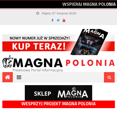
W
S
P
I
E
R
A
J
M
A
G
N
A
P
O
L
O
N
I
A
Piątek, 07 Sierpnia 2026
WESPRZYJ PROJEKT MAGNA POLONIA