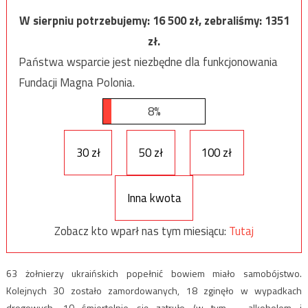
W sierpniu potrzebujemy:
16 500
zł, zebraliśmy:
1351
zł.
Państwa wsparcie jest niezbędne dla funkcjonowania
Fundacji Magna Polonia.
8%
30 zł
50 zł
100 zł
Inna kwota
Zobacz kto wparł nas tym miesiącu:
Tutaj
63 żołnierzy ukraińskich popełnić bowiem miało samobójstwo.
Kolejnych 30 zostało zamordowanych, 18 zginęło w wypadkach
drogowych, 10 śmiertelnie się zatruło (w tym – alkoholem i