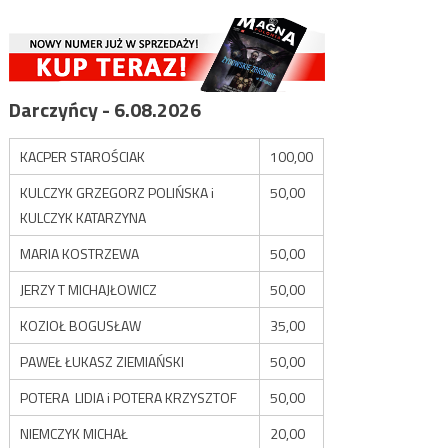
Darczyńcy - 6.08.2026
KACPER STAROŚCIAK
100,00
KULCZYK GRZEGORZ POLIŃSKA i
50,00
KULCZYK KATARZYNA
MARIA KOSTRZEWA
50,00
JERZY T MICHAJŁOWICZ
50,00
KOZIOŁ BOGUSŁAW
35,00
PAWEŁ ŁUKASZ ZIEMIAŃSKI
50,00
POTERA LIDIA i POTERA KRZYSZTOF
50,00
NIEMCZYK MICHAŁ
20,00