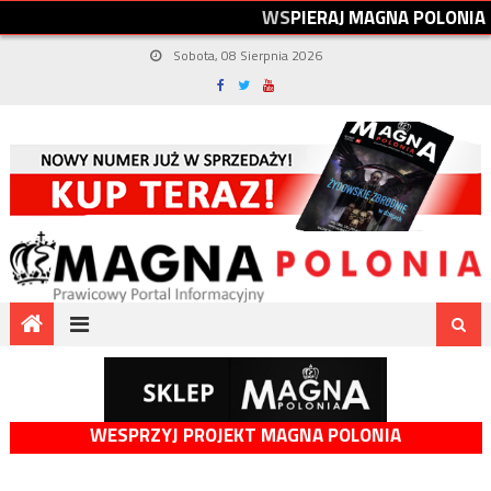
W
S
P
I
E
R
A
J
M
A
G
N
A
P
O
L
O
N
I
A
Sobota, 08 Sierpnia 2026
WESPRZYJ PROJEKT MAGNA POLONIA