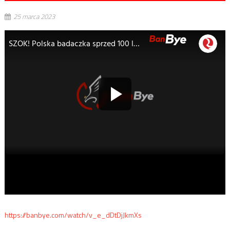
25 marca 2023
https://banbye.com/watch/v_e_dDtDjJkmXs