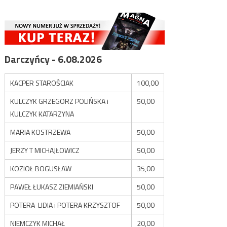
Darczyńcy - 6.08.2026
KACPER STAROŚCIAK
100,00
KULCZYK GRZEGORZ POLIŃSKA i
50,00
KULCZYK KATARZYNA
MARIA KOSTRZEWA
50,00
JERZY T MICHAJŁOWICZ
50,00
KOZIOŁ BOGUSŁAW
35,00
PAWEŁ ŁUKASZ ZIEMIAŃSKI
50,00
POTERA LIDIA i POTERA KRZYSZTOF
50,00
NIEMCZYK MICHAŁ
20,00