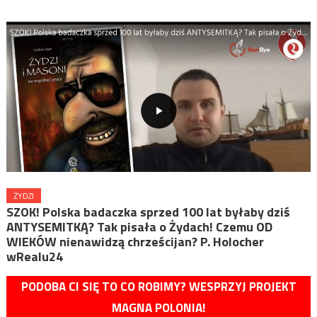
ŻYDZI
SZOK! Polska badaczka sprzed 100 lat byłaby dziś
ANTYSEMITKĄ? Tak pisała o Żydach! Czemu OD
WIEKÓW nienawidzą chrześcijan? P. Holocher
wRealu24
PODOBA CI SIĘ TO CO ROBIMY? WESPRZYJ PROJEKT
MAGNA POLONIA!