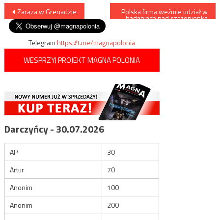
Nawigacja
Zaraza w Grenadzie
Polska firma weźmie udział w
badaniach nad szczepionką
na koronawirusa
wpisu
Telegram
https://t.me/magnapolonia
WESPRZYJ PROJEKT MAGNA POLONIA
Darczyńcy - 30.07.2026
AP
30
Artur
70
Anonim
100
Anonim
200