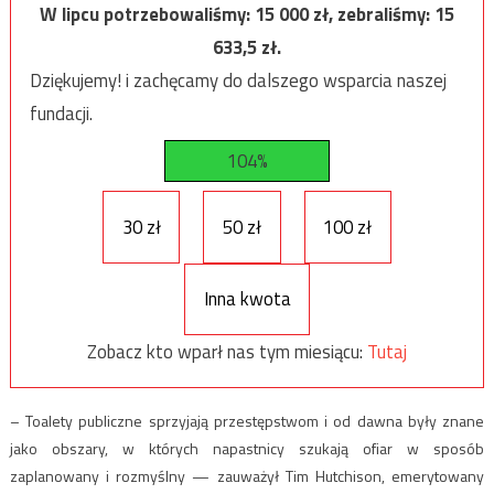
W lipcu potrzebowaliśmy:
15 000
zł, zebraliśmy:
15
633,5
zł.
Dziękujemy! i zachęcamy do dalszego wsparcia naszej
fundacji.
104%
30 zł
50 zł
100 zł
Inna kwota
Zobacz kto wparł nas tym miesiącu:
Tutaj
– Toalety publiczne sprzyjają przestępstwom i od dawna były znane
jako obszary, w których napastnicy szukają ofiar w sposób
zaplanowany i rozmyślny — zauważył Tim Hutchison, emerytowany