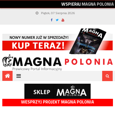
W
S
P
I
E
R
A
J
M
A
G
N
A
P
O
L
O
N
I
A
Piątek, 07 Sierpnia 2026
WESPRZYJ PROJEKT MAGNA POLONIA