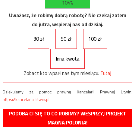
104%
Uważasz, że robimy dobrą robotę? Nie czekaj zatem
do jutra, wspieraj nas od dzisiaj.
30 zł
50 zł
100 zł
Inna kwota
Zobacz kto wparł nas tym miesiącu:
Tutaj
Dziękujemy za pomoc prawną Kancelarii Prawnej Litwin:
https://kancelaria-litwin.pl
PODOBA CI SIĘ TO CO ROBIMY? WESPRZYJ PROJEKT
MAGNA POLONIA!