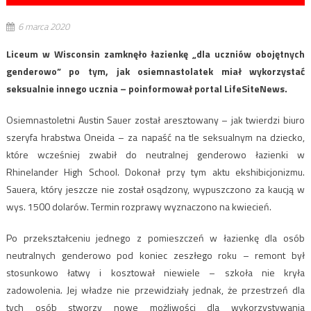
6 marca 2020
Liceum w Wisconsin zamknęło łazienkę „dla uczniów obojętnych
genderowo” po tym, jak osiemnastolatek miał wykorzystać
seksualnie innego ucznia – poinformował portal LifeSiteNews.
Osiemnastoletni Austin Sauer został aresztowany – jak twierdzi biuro
szeryfa hrabstwa Oneida – za napaść na tle seksualnym na dziecko,
które wcześniej zwabił do neutralnej genderowo łazienki w
Rhinelander High School. Dokonał przy tym aktu ekshibicjonizmu.
Sauera, który jeszcze nie został osądzony, wypuszczono za kaucją w
wys. 1500 dolarów. Termin rozprawy wyznaczono na kwiecień.
Po przekształceniu jednego z pomieszczeń w łazienkę dla osób
neutralnych genderowo pod koniec zeszłego roku – remont był
stosunkowo łatwy i kosztował niewiele – szkoła nie kryła
zadowolenia. Jej władze nie przewidziały jednak, że przestrzeń dla
tych osób stworzy nowe możliwości dla wykorzystywania