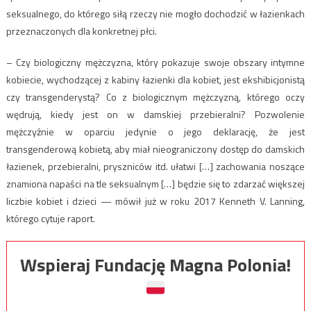
seksualnego, do którego siłą rzeczy nie mogło dochodzić w łazienkach
przeznaczonych dla konkretnej płci.
– Czy biologiczny mężczyzna, który pokazuje swoje obszary intymne
kobiecie, wychodzącej z kabiny łazienki dla kobiet, jest ekshibicjonistą
czy transgenderystą? Co z biologicznym mężczyzną, którego oczy
wędrują, kiedy jest on w damskiej przebieralni? Pozwolenie
mężczyźnie w oparciu jedynie o jego deklarację, że jest
transgenderową kobietą, aby miał nieograniczony dostęp do damskich
łazienek, przebieralni, pryszniców itd. ułatwi […] zachowania noszące
znamiona napaści na tle seksualnym […] będzie się to zdarzać większej
liczbie kobiet i dzieci — mówił już w roku 2017 Kenneth V. Lanning,
którego cytuje raport.
Wspieraj Fundację Magna Polonia!