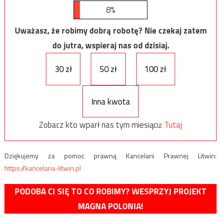
8%
Uważasz, że robimy dobrą robotę? Nie czekaj zatem
do jutra, wspieraj nas od dzisiaj.
30 zł
50 zł
100 zł
Inna kwota
Zobacz kto wparł nas tym miesiącu:
Tutaj
Dziękujemy za pomoc prawną Kancelarii Prawnej Litwin:
https://kancelaria-litwin.pl
PODOBA CI SIĘ TO CO ROBIMY? WESPRZYJ PROJEKT
MAGNA POLONIA!