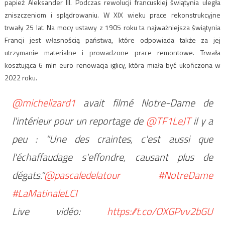
papież Aleksander III. Podczas rewolucji francuskiej świątynia uległa
zniszczeniom i splądrowaniu. W XIX wieku prace rekonstrukcyjne
trwały 25 lat. Na mocy ustawy z 1905 roku ta najważniejsza świątynia
Francji jest własnością państwa, które odpowiada także za jej
utrzymanie materialne i prowadzone prace remontowe. Trwała
kosztująca 6 mln euro renowacja iglicy, która miała być ukończona w
2022 roku.
@michelizard1
avait filmé Notre-Dame de
l'intérieur pour un reportage de
@TF1LeJT
il y a
peu : "Une des craintes, c'est aussi que
l'échaffaudage s'effondre, causant plus de
dégats."
@pascaledelatour
#NotreDame
#LaMatinaleLCI
Live vidéo:
https://t.co/OXGPvv2bGU