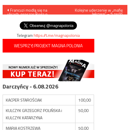
Nawigacja
Francuzi modlą się na
Kolejne uderzenie w „mafię
lekową” – 5 osób
ulicach, prosząc Boga o
zatrzymanych
wpisu
ocalenie katedry
Telegram
https://t.me/magnapolonia
WESPRZYJ PROJEKT MAGNA POLONIA
Darczyńcy - 6.08.2026
KACPER STAROŚCIAK
100,00
KULCZYK GRZEGORZ POLIŃSKA i
50,00
KULCZYK KATARZYNA
MARIA KOSTRZEWA
50,00