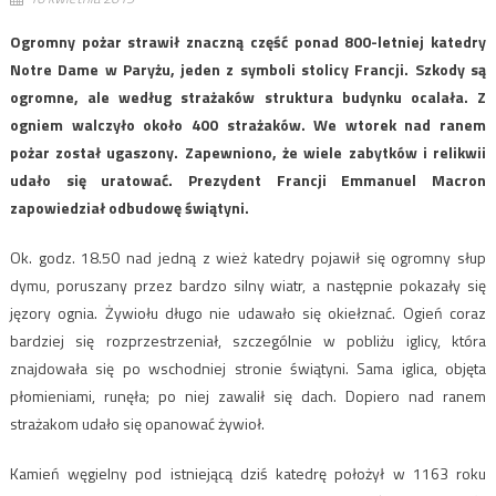
Ogromny pożar strawił znaczną część ponad 800-letniej katedry
Notre Dame w Paryżu, jeden z symboli stolicy Francji. Szkody są
ogromne, ale według strażaków struktura budynku ocalała. Z
ogniem walczyło około 400 strażaków. We wtorek nad ranem
pożar został ugaszony. Zapewniono, że wiele zabytków i relikwii
udało się uratować. Prezydent Francji Emmanuel Macron
zapowiedział odbudowę świątyni.
Ok. godz. 18.50 nad jedną z wież katedry pojawił się ogromny słup
dymu, poruszany przez bardzo silny wiatr, a następnie pokazały się
jęzory ognia. Żywiołu długo nie udawało się okiełznać. Ogień coraz
bardziej się rozprzestrzeniał, szczególnie w pobliżu iglicy, która
znajdowała się po wschodniej stronie świątyni. Sama iglica, objęta
płomieniami, runęła; po niej zawalił się dach. Dopiero nad ranem
strażakom udało się opanować żywioł.
Kamień węgielny pod istniejącą dziś katedrę położył w 1163 roku