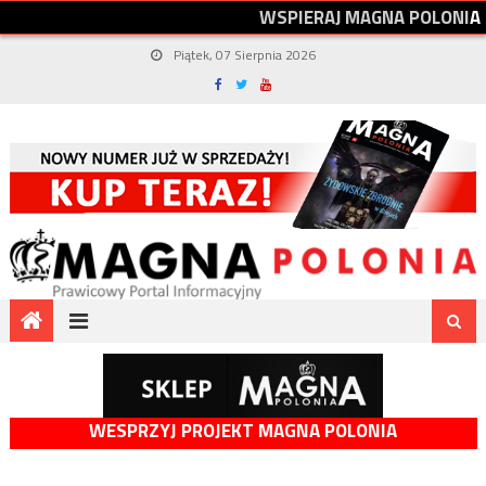
W
S
P
I
E
R
A
J
M
A
G
N
A
P
O
L
O
N
I
A
Piątek, 07 Sierpnia 2026
WESPRZYJ PROJEKT MAGNA POLONIA