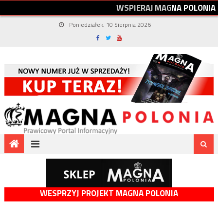
W
S
P
I
E
R
A
J
M
A
G
N
A
P
O
L
O
N
I
A
Poniedziałek, 10 Sierpnia 2026
WESPRZYJ PROJEKT MAGNA POLONIA