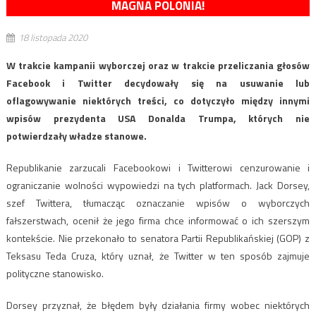
MAGNA POLONIA!
18 listopada 2020
W trakcie kampanii wyborczej oraz w trakcie przeliczania głosów
Facebook i Twitter decydowały się na usuwanie lub
oflagowywanie niektórych treści, co dotyczyło między innymi
wpisów prezydenta USA Donalda Trumpa, których nie
potwierdzały władze stanowe.
Republikanie zarzucali Facebookowi i Twitterowi cenzurowanie i
ograniczanie wolności wypowiedzi na tych platformach. Jack Dorsey,
szef Twittera, tłumacząc oznaczanie wpisów o wyborczych
fałszerstwach, ocenił że jego firma chce informować o ich szerszym
kontekście. Nie przekonało to senatora Partii Republikańskiej (GOP) z
Teksasu Teda Cruza, który uznał, że Twitter w ten sposób zajmuje
polityczne stanowisko.
Dorsey przyznał, że błędem były działania firmy wobec niektórych