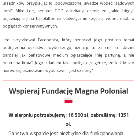
urzędników, przypisując to „podwyższonej uwadze wobec rządowych
kont”. Mike Lee, senator GOP z Indiany, ocenił, że „takie błędy”
pojawiają się na tej platformie statystycznie częściej wobec osób o
poglądach konserwatywnych.
Lee skrytykował Facebooka, który oznaczył jego post na temat
podejrzenia oszustwa wyborczego, uznając to za coś, co „brzmi
bardziej jak państwowe medium ogłaszające linię partyjną, a nie
neutralna firma”. Jego zdaniem taka polityka „sugeruje, że każdy, kto
martwi się oszustwami wyborczymi, jest szalony”.
Wspieraj Fundację Magna Polonia!
W sierpniu potrzebujemy:
16 500
zł, zebraliśmy:
1351
zł.
Państwa wsparcie jest niezbędne dla funkcjonowania