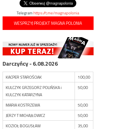
Telegram
https://t.me/magnapolonia
WESPRZYJ PROJEKT MAGNA POLONIA
Darczyńcy - 6.08.2026
KACPER STAROŚCIAK
100,00
KULCZYK GRZEGORZ POLIŃSKA i
50,00
KULCZYK KATARZYNA
MARIA KOSTRZEWA
50,00
JERZY T MICHAJŁOWICZ
50,00
KOZIOŁ BOGUSŁAW
35,00