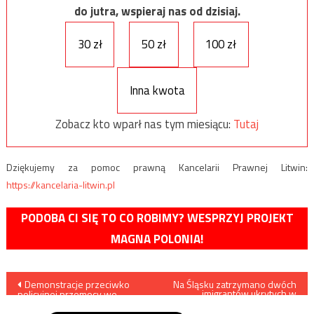
do jutra, wspieraj nas od dzisiaj.
30 zł
50 zł
100 zł
Inna kwota
Zobacz kto wparł nas tym miesiącu:
Tutaj
Dziękujemy za pomoc prawną Kancelarii Prawnej Litwin:
https://kancelaria-litwin.pl
PODOBA CI SIĘ TO CO ROBIMY? WESPRZYJ PROJEKT
MAGNA POLONIA!
Nawigacja
Demonstracje przeciwko
Na Śląsku zatrzymano dwóch
imigrantów ukrytych w
policyjnej przemocy we
naczepach tirów
wpisu
Francji