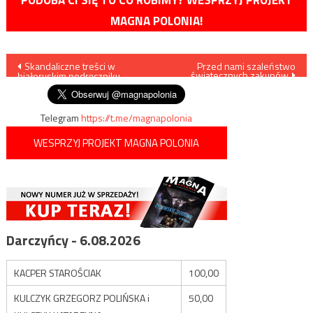
MAGNA POLONIA!
Nawigacja
Skandaliczne treści w
Przed nami szaleństwo
świątecznych zakupów
białoruskim podręczniku
wpisu
Telegram
https://t.me/magnapolonia
WESPRZYJ PROJEKT MAGNA POLONIA
Darczyńcy - 6.08.2026
KACPER STAROŚCIAK
100,00
KULCZYK GRZEGORZ POLIŃSKA i
50,00