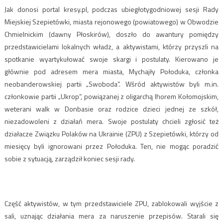
Jak donosi portal kresy.pl, podczas ubiegłotygodniowej sesji Rady
Miejskiej Szepietówki, miasta rejonowego (powiatowego) w Obwodzie
Chmielnickim (dawny Płoskirów), doszło do awantury pomiędzy
przedstawicielami lokalnych władz, a aktywistami, którzy przyszli na
spotkanie wyartykułować swoje skargi i postulaty. Kierowano je
głównie pod adresem mera miasta, Mychajły Połoduka, członka
neobanderowskiej partii „Swoboda”. Wśród aktywistów byli m.in.
członkowie partii „Ukrop”, powiązanej z oligarchą Ihorem Kołomojskim,
weterani walk w Donbasie oraz rodzice dzieci jednej ze szkół,
niezadowoleni z działań mera. Swoje postulaty chcieli zgłosić też
działacze Związku Polaków na Ukrainie (ZPU) z Szepietówki, którzy od
miesięcy byli ignorowani przez Połoduka. Ten, nie mogąc poradzić
sobie z sytuacją, zarządził koniec sesji rady.
Część aktywistów, w tym przedstawiciele ZPU, zablokowali wyjście z
sali, uznając działania mera za naruszenie przepisów. Starali się