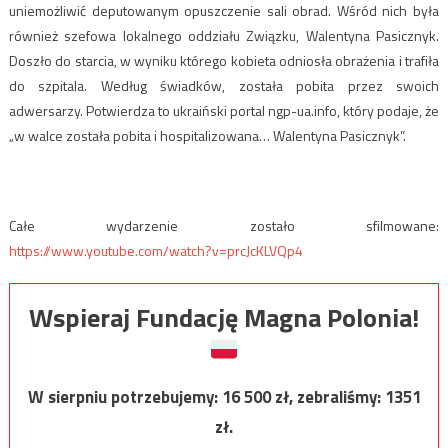
uniemożliwić deputowanym opuszczenie sali obrad. Wśród nich była
również szefowa lokalnego oddziału Związku, Walentyna Pasicznyk.
Doszło do starcia, w wyniku którego kobieta odniosła obrażenia i trafiła
do szpitala. Według świadków, została pobita przez swoich
adwersarzy. Potwierdza to ukraiński portal ngp-ua.info, który podaje, że
„w walce została pobita i hospitalizowana… Walentyna Pasicznyk”.
Całe wydarzenie zostało sfilmowane:
https://www.youtube.com/watch?v=prcJcKLVQp4
Wspieraj Fundację Magna Polonia!
W sierpniu potrzebujemy:
16 500
zł, zebraliśmy:
1351
zł.