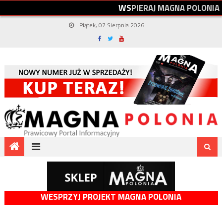
W
S
P
I
E
R
A
J
M
A
G
N
A
P
O
L
O
N
I
A
Piątek, 07 Sierpnia 2026
WESPRZYJ PROJEKT MAGNA POLONIA