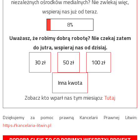
niezależnych ośrodków medialnych? Nie zwlekaj więc,
wspieraj nas już od teraz.
8%
Uważasz, że robimy dobrą robotę? Nie czekaj zatem
do jutra, wspieraj nas od dzisiaj.
30 zł
50 zł
100 zł
Inna kwota
Zobacz kto wparł nas tym miesiącu:
Tutaj
Dziękujemy za pomoc prawną Kancelarii Prawnej Litwin:
https://kancelaria-litwin.pl
PODOBA CI SIĘ TO CO ROBIMY? WESPRZYJ PROJEKT