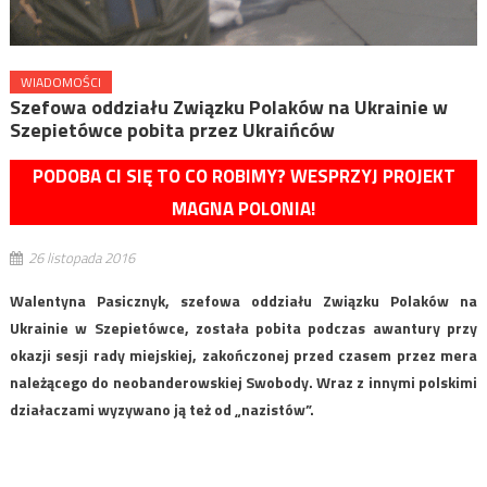
WIADOMOŚCI
Szefowa oddziału Związku Polaków na Ukrainie w
Szepietówce pobita przez Ukraińców
PODOBA CI SIĘ TO CO ROBIMY? WESPRZYJ PROJEKT
MAGNA POLONIA!
26 listopada 2016
Walentyna Pasicznyk, szefowa oddziału Związku Polaków na
Ukrainie w Szepietówce, została pobita podczas awantury przy
okazji sesji rady miejskiej, zakończonej przed czasem przez mera
należącego do neobanderowskiej Swobody. Wraz z innymi polskimi
działaczami wyzywano ją też od „nazistów”.