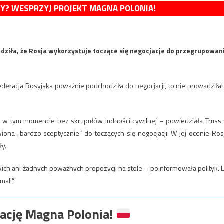
MY? WESPRZYJ PROJEKT MAGNA POLONIA!
rdziła, że Rosja wykorzystuje toczące się negocjacje do przegrupowan
ederacja Rosyjska poważnie podchodziła do negocjacji, to nie prowadziła
uje w tym momencie bez skrupułów ludności cywilnej – powiedziała Truss
wiona „bardzo sceptycznie” do toczących się negocjacji. W jej ocenie Ros
ły.
ch ani żadnych poważnych propozycji na stole – poinformowała polityk. L
mali”.
ację Magna Polonia!