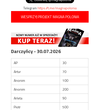
Telegram
https://t.me/magnapolonia
WESPRZYJ PROJEKT MAGNA POLONIA
Darczyńcy - 30.07.2026
AP
30
Artur
70
Anonim
100
Anonim
200
Arleta
90
Piotr
500