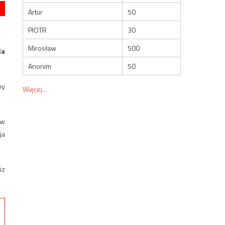
Artur
50
PIOTR
30
Mirosław
500
ia
Anonim
50
by
Więcej...
 w
ja
iz