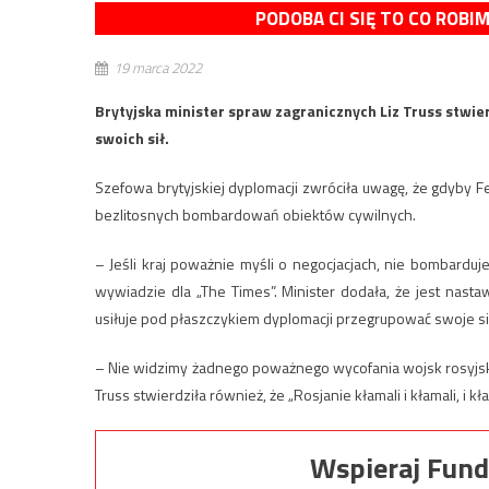
PODOBA CI SIĘ TO CO ROBI
19 marca 2022
Brytyjska minister spraw zagranicznych Liz Truss stwie
swoich sił.
Szefowa brytyjskiej dyplomacji zwróciła uwagę, że gdyby F
bezlitosnych bombardowań obiektów cywilnych.
– Jeśli kraj poważnie myśli o negocjacjach, nie bombard
wywiadzie dla „The Times”. Minister dodała, że jest nasta
usiłuje pod płaszczykiem dyplomacji przegrupować swoje si
– Nie widzimy żadnego poważnego wycofania wojsk rosyjski
Truss stwierdziła również, że „Rosjanie kłamali i kłamali, i kła
Wspieraj Fund