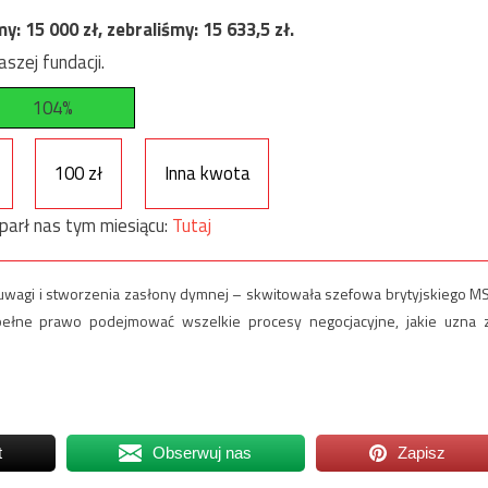
my:
15 000
zł, zebraliśmy:
15 633,5
zł.
szej fundacji.
104%
100 zł
Inna kwota
parł nas tym miesiącu:
Tutaj
 uwagi i stworzenia zasłony dymnej – skwitowała szefowa brytyjskiego M
ełne prawo podejmować wszelkie procesy negocjacyjne, jakie uzna 
t
Obserwuj nas
Zapisz