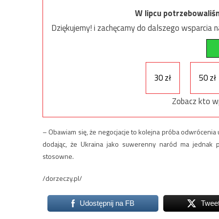
W lipcu potrzebowaliś
Dziękujemy! i zachęcamy do dalszego wsparcia na
30 zł
50 zł
Zobacz kto w
– Obawiam się, że negocjacje to kolejna próba odwrócenia
dodając, że Ukraina jako suwerenny naród ma jednak p
stosowne.
/dorzeczy.pl/
Udostępnij na FB
Twee