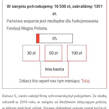
W sierpniu potrzebujemy:
16 500
zł, zebraliśmy:
1351
zł.
Państwa wsparcie jest niezbędne dla funkcjonowania
Fundacji Magna Polonia.
8%
30 zł
50 zł
100 zł
Inna kwota
Zobacz kto wparł nas tym miesiącu:
Tutaj
Dariusz S., zanim założył firmę ochroniarską był policjantem. Ze służby
odszedł w 2016 roku, w związku ze śledztwem dotyczącym pobicia,
w którym miał brać udział. Sprawę dokładniej opisuje portal tvn24.pl.