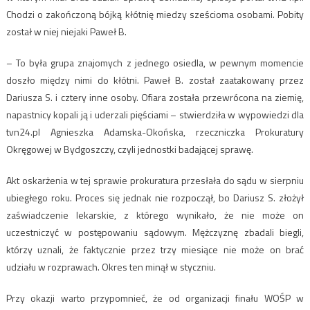
Chodzi o zakończoną bójką kłótnię miedzy sześcioma osobami. Pobity
został w niej niejaki Paweł B.
– To była grupa znajomych z jednego osiedla, w pewnym momencie
doszło między nimi do kłótni. Paweł B. został zaatakowany przez
Dariusza S. i cztery inne osoby. Ofiara została przewrócona na ziemię,
napastnicy kopali ją i uderzali pięściami – stwierdziła w wypowiedzi dla
tvn24.pl Agnieszka Adamska-Okońska, rzeczniczka Prokuratury
Okręgowej w Bydgoszczy, czyli jednostki badającej sprawę.
Akt oskarżenia w tej sprawie prokuratura przesłała do sądu w sierpniu
ubiegłego roku. Proces się jednak nie rozpoczął, bo Dariusz S. złożył
zaświadczenie lekarskie, z którego wynikało, że nie może on
uczestniczyć w postępowaniu sądowym. Mężczyznę zbadali biegli,
którzy uznali, że faktycznie przez trzy miesiące nie może on brać
udziału w rozprawach. Okres ten minął w styczniu.
Przy okazji warto przypomnieć, że od organizacji finału WOŚP w