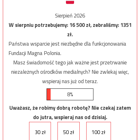
Sierpień 2026
W sierpniu potrzebujemy:
16 500
zł, zebraliśmy:
1351
zł.
Państwa wsparcie jest niezbędne dla funkcjonowania
Fundacji Magna Polonia.
Masz świadomość tego jak ważne jest przetrwanie
niezależnych ośrodków medialnych? Nie zwlekaj więc,
wspieraj nas już od teraz.
8%
Uważasz, że robimy dobrą robotę? Nie czekaj zatem
do jutra, wspieraj nas od dzisiaj.
30 zł
50 zł
100 zł