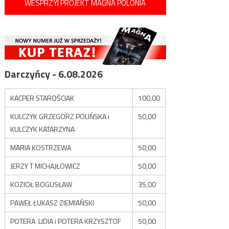
WESPRZYJ PROJEKT MAGNA POLONIA
Darczyńcy - 6.08.2026
KACPER STAROŚCIAK
100,00
KULCZYK GRZEGORZ POLIŃSKA i
50,00
KULCZYK KATARZYNA
MARIA KOSTRZEWA
50,00
JERZY T MICHAJŁOWICZ
50,00
KOZIOŁ BOGUSŁAW
35,00
PAWEŁ ŁUKASZ ZIEMIAŃSKI
50,00
POTERA LIDIA i POTERA KRZYSZTOF
50,00