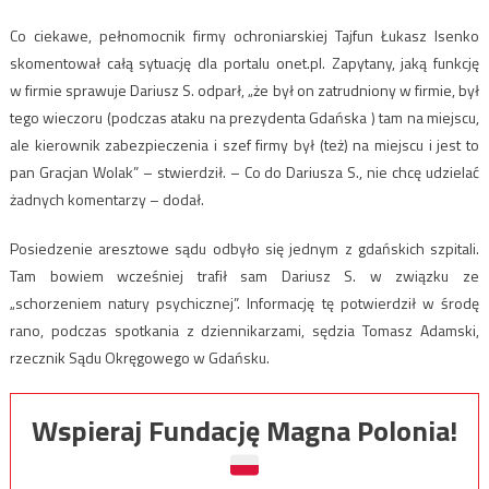
Co ciekawe, pełnomocnik firmy ochroniarskiej Tajfun Łukasz Isenko
skomentował całą sytuację dla portalu onet.pl. Zapytany, jaką funkcję
w firmie sprawuje Dariusz S. odparł, „że był on zatrudniony w firmie, był
tego wieczoru (podczas ataku na prezydenta Gdańska ) tam na miejscu,
ale kierownik zabezpieczenia i szef firmy był (też) na miejscu i jest to
pan Gracjan Wolak” – stwierdził. – Co do Dariusza S., nie chcę udzielać
żadnych komentarzy – dodał.
Posiedzenie aresztowe sądu odbyło się jednym z gdańskich szpitali.
Tam bowiem wcześniej trafił sam Dariusz S. w związku ze
„schorzeniem natury psychicznej”. Informację tę potwierdził w środę
rano, podczas spotkania z dziennikarzami, sędzia Tomasz Adamski,
rzecznik Sądu Okręgowego w Gdańsku.
Wspieraj Fundację Magna Polonia!