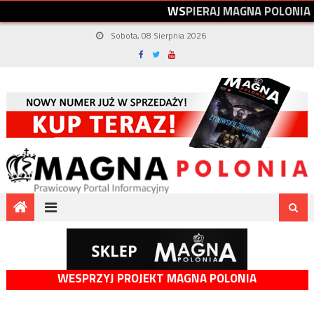
W
S
P
I
E
R
A
J
M
A
G
N
A
P
O
L
O
N
I
A
Sobota, 08 Sierpnia 2026
WESPRZYJ PROJEKT MAGNA POLONIA