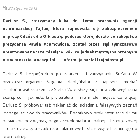
23 stycznia 2019
Dariusz S., zatrzymany kilka dni temu pracownik agencji
ochroniarskiej Tajfun, która zajmowała się zabezpieczeniem
imprezy Gdańsk dla Orkiestry, podczas której doszło do zabójstwa
prezydenta Pawła Adamowicza, został przez sąd tymczasowo
aresztowany na trzy miesiące. Póki co jednak mężczyzna przebywa
nie w areszcie, a w szpitalu – informuje portal trojmiasto.pl.
Dariusz S. bezpośrednio po zdarzeniu i zatrzymaniu Stefana W.
przekazał organom ścigania identyfikator z napisem „media”.
Poinformował zarazem, że Stefan W. posłużył się nim w celu wejścia na
scenę, co – jak ustaliła prokuratura – nie miało miejsca. Co więcej,
Dariusz S. próbował też nakłaniać do składania fałszywych zeznań
jednego ze swoich pracowników. Dodatkowo prokurator zarzucił mu
posiadanie bez wymaganego zezwolenia broni palnej – broni gazowej
– oraz dziewięciu sztuk naboi alarmowych, stanowiących amunicję do
broni palnej.