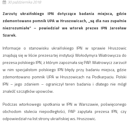
30 października 2018
Zarzuty ukraińskiego IPN dotyczące badania miejsca, gdzie
zdemontowano pomnik UPA w Hruszowicach, „są dla nas zupełnie
niezrozumiałe” – powiedział we wtorek prezes IPN Jarosław
Szarek.
Informacje o stanowisku ukraińskiego IPN w sprawie Hruszowic
znajdują się w liście prezesa tej instytucji Wołodymyra Wiatrowycza do
prezesa polskiego IPN, z którym zapoznała się PAP. Wiatrowycz zarzucił
w nim specjalistom polskiego IPN błędy przy badaniu miejsca, gdzie
zdemontowano pomnik UPA w Hruszowicach na Podkarpaciu. Polski
IPN – jego zdaniem – ograniczył teren badania i dlatego nie mógł
znaleźć szczątków upowców.
Podczas wtorkowego spotkania w IPN w Warszawie, poświęconego
obchodom stulecia niepodległości, PAP zapytała prezesa IPN, czy
odpowiedział na list strony ukraińskiej ws. Hruszowic.