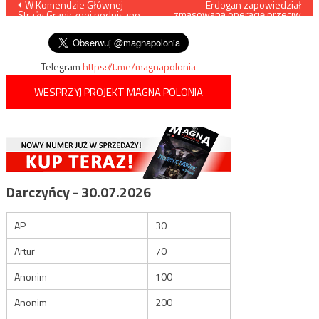
Nawigacja
W Komendzie Głównej
Erdogan zapowiedział
zmasowaną operację przeciw
Straży Granicznej podpisano
syryjskim Kurdom
wpisu
umowę na zakup śmigłowca
Telegram
https://t.me/magnapolonia
WESPRZYJ PROJEKT MAGNA POLONIA
Darczyńcy - 30.07.2026
AP
30
Artur
70
Anonim
100
Anonim
200