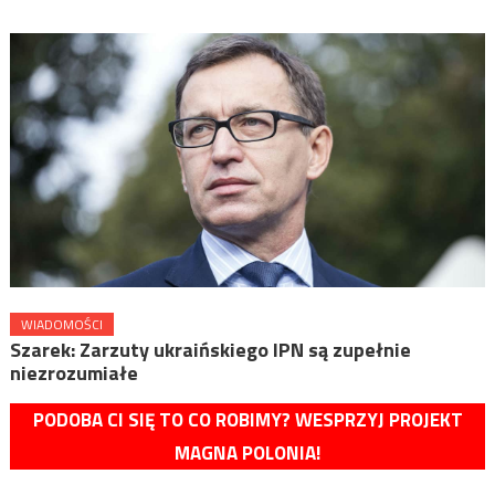
WIADOMOŚCI
Szarek: Zarzuty ukraińskiego IPN są zupełnie
niezrozumiałe
PODOBA CI SIĘ TO CO ROBIMY? WESPRZYJ PROJEKT
MAGNA POLONIA!