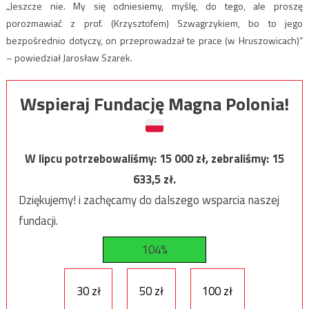
„Jeszcze nie. My się odniesiemy, myślę, do tego, ale proszę
porozmawiać z prof. (Krzysztofem) Szwagrzykiem, bo to jego
bezpośrednio dotyczy, on przeprowadzał te prace (w Hruszowicach)”
– powiedział Jarosław Szarek.
Wspieraj Fundację Magna Polonia!
W lipcu potrzebowaliśmy:
15 000
zł, zebraliśmy:
15
633,5
zł.
Dziękujemy! i zachęcamy do dalszego wsparcia naszej
fundacji.
104%
30 zł
50 zł
100 zł