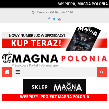
W
S
P
I
E
R
A
J
M
A
G
N
A
P
O
L
O
N
I
A
Czwartek, 06 Sierpnia 2026
WESPRZYJ PROJEKT MAGNA POLONIA