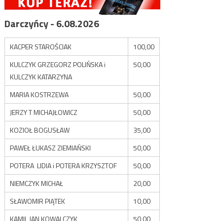
Darczyńcy - 6.08.2026
KACPER STAROŚCIAK
100,00
KULCZYK GRZEGORZ POLIŃSKA i
50,00
KULCZYK KATARZYNA
MARIA KOSTRZEWA
50,00
JERZY T MICHAJŁOWICZ
50,00
KOZIOŁ BOGUSŁAW
35,00
PAWEŁ ŁUKASZ ZIEMIAŃSKI
50,00
POTERA LIDIA i POTERA KRZYSZTOF
50,00
NIEMCZYK MICHAŁ
20,00
SŁAWOMIR PIĄTEK
10,00
KAMIL JAN KOWALCZYK
50,00