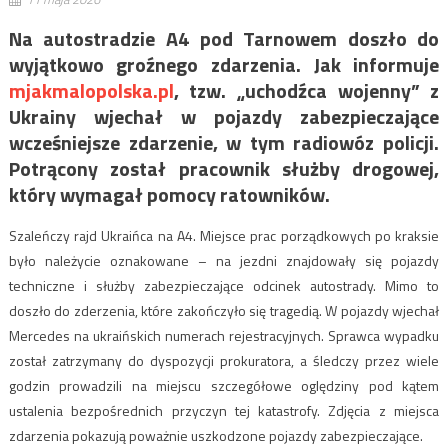
Na autostradzie A4 pod Tarnowem doszło do
wyjątkowo groźnego zdarzenia. Jak informuje
mjakmalopolska.pl
, tzw. „uchodźca wojenny” z
Ukrainy wjechał w pojazdy zabezpieczające
wcześniejsze zdarzenie, w tym radiowóz policji.
Potrącony został pracownik służby drogowej,
który wymagał pomocy ratowników.
Szaleńczy rajd Ukraińca na A4. Miejsce prac porządkowych po kraksie
było należycie oznakowane – na jezdni znajdowały się pojazdy
techniczne i służby zabezpieczające odcinek autostrady. Mimo to
doszło do zderzenia, które zakończyło się tragedią. W pojazdy wjechał
Mercedes na ukraińskich numerach rejestracyjnych. Sprawca wypadku
został zatrzymany do dyspozycji prokuratora, a śledczy przez wiele
godzin prowadzili na miejscu szczegółowe oględziny pod kątem
ustalenia bezpośrednich przyczyn tej katastrofy. Zdjęcia z miejsca
zdarzenia pokazują poważnie uszkodzone pojazdy zabezpieczające.