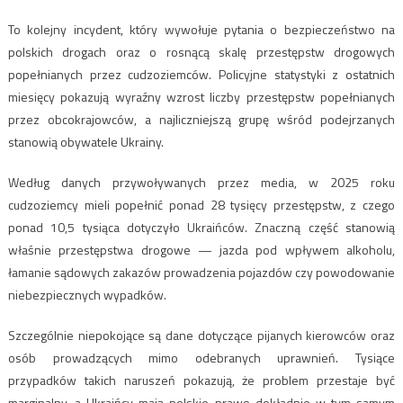
To kolejny incydent, który wywołuje pytania o bezpieczeństwo na
polskich drogach oraz o rosnącą skalę przestępstw drogowych
popełnianych przez cudzoziemców. Policyjne statystyki z ostatnich
miesięcy pokazują wyraźny wzrost liczby przestępstw popełnianych
przez obcokrajowców, a najliczniejszą grupę wśród podejrzanych
stanowią obywatele Ukrainy.
Według danych przywoływanych przez media, w 2025 roku
cudzoziemcy mieli popełnić ponad 28 tysięcy przestępstw, z czego
ponad 10,5 tysiąca dotyczyło Ukraińców. Znaczną część stanowią
właśnie przestępstwa drogowe — jazda pod wpływem alkoholu,
łamanie sądowych zakazów prowadzenia pojazdów czy powodowanie
niebezpiecznych wypadków.
Szczególnie niepokojące są dane dotyczące pijanych kierowców oraz
osób prowadzących mimo odebranych uprawnień. Tysiące
przypadków takich naruszeń pokazują, że problem przestaje być
marginalny, a Ukraińcy mają polskie prawo dokładnie w tym samym