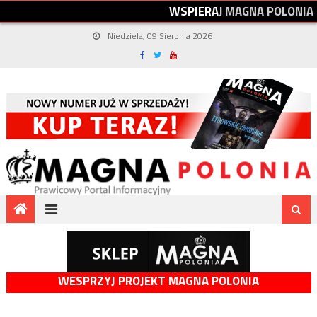
W
S
P
I
E
R
A
J
M
A
G
N
A
P
O
L
O
N
I
A
Niedziela, 09 Sierpnia 2026
WESPRZYJ PROJEKT MAGNA POLONIA