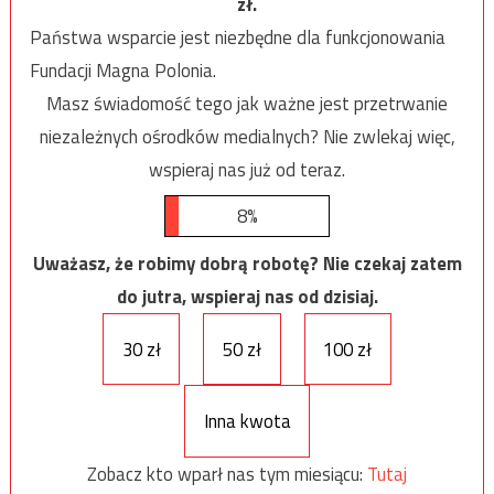
zł.
Państwa wsparcie jest niezbędne dla funkcjonowania
Fundacji Magna Polonia.
Masz świadomość tego jak ważne jest przetrwanie
niezależnych ośrodków medialnych? Nie zwlekaj więc,
wspieraj nas już od teraz.
8%
Uważasz, że robimy dobrą robotę? Nie czekaj zatem
do jutra, wspieraj nas od dzisiaj.
30 zł
50 zł
100 zł
Inna kwota
Zobacz kto wparł nas tym miesiącu:
Tutaj