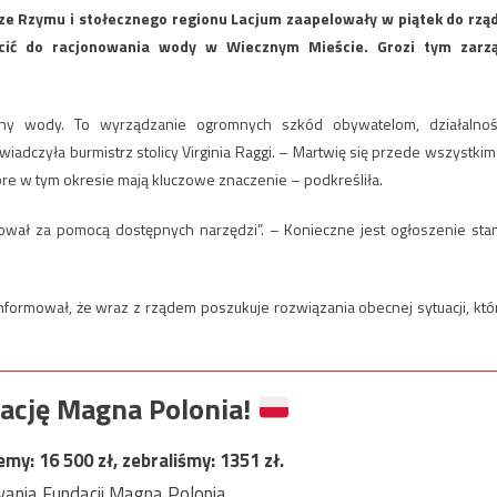
ze Rzymu i stołecznego regionu Lacjum zaapelowały w piątek do rzą
cić do racjonowania wody w Wiecznym Mieście. Grozi tym zarz
ny wody. To wyrządzanie ogromnych szkód obywatelom, działalnoś
iadczyła burmistrz stolicy Virginia Raggi. – Martwię się przede wszystkim
które w tym okresie mają kluczowe znaczenie – podkreśliła.
ował za pomocą dostępnych narzędzi”. – Konieczne jest ogłoszenie sta
nformował, że wraz z rządem poszukuje rozwiązania obecnej sytuacji, któ
ację Magna Polonia!
jemy:
16 500
zł, zebraliśmy:
1351
zł.
ania Fundacji Magna Polonia.