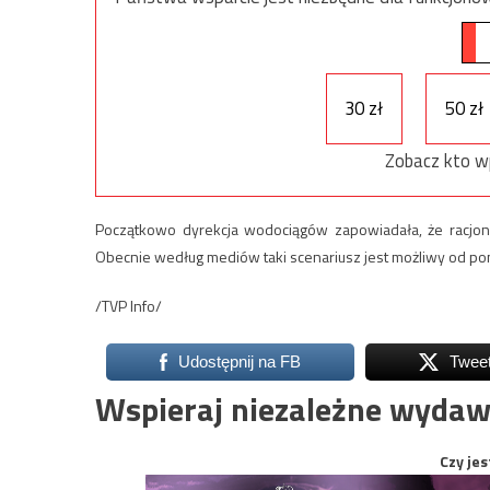
30 zł
50 zł
Zobacz kto w
Początkowo dyrekcja wodociągów zapowiadała, że racjon
Obecnie według mediów taki scenariusz jest możliwy od pon
/TVP Info/
Udostępnij na FB
Twee
Wspieraj niezależne wydaw
Czy jes