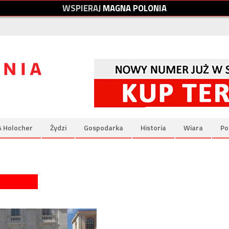
W
S
P
I
E
R
A
J
M
A
G
N
A
P
O
L
O
N
I
A
& Holocher
Żydzi
Gospodarka
Historia
Wiara
Po