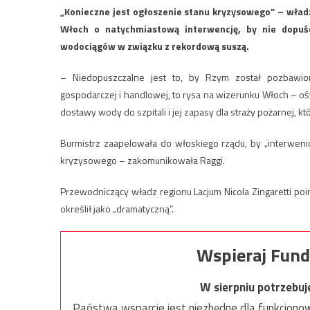
„Konieczne jest ogłoszenie stanu kryzysowego” – wład
Włoch o natychmiastową interwencję, by nie dopuś
wodociągów w związku z rekordową suszą.
– Niedopuszczalne jest to, by Rzym został pozbawio
gospodarczej i handlowej, to rysa na wizerunku Włoch – ośw
dostawy wody do szpitali i jej zapasy dla straży pożarnej, 
Burmistrz zaapelowała do włoskiego rządu, by „interweni
kryzysowego – zakomunikowała Raggi.
Przewodniczący władz regionu Lacjum Nicola Zingaretti poi
określił jako „dramatyczną”.
Wspieraj Fund
W sierpniu potrzebu
Państwa wsparcie jest niezbędne dla funkcjonow