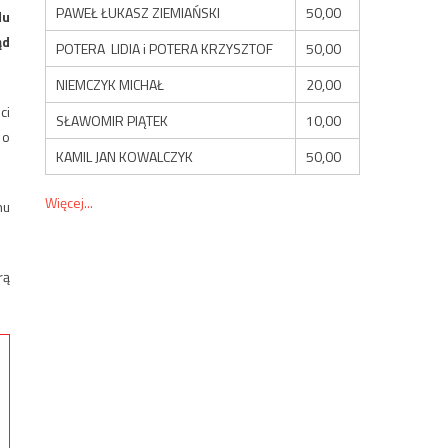
PAWEŁ ŁUKASZ ZIEMIAŃSKI
50,00
du
ąd
POTERA LIDIA i POTERA KRZYSZTOF
50,00
NIEMCZYK MICHAŁ
20,00
ci
SŁAWOMIR PIĄTEK
10,00
 o
KAMIL JAN KOWALCZYK
50,00
Więcej...
nu
rą