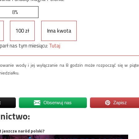
8%
100 zł
Inna kwota
parł nas tym miesiącu:
Tutaj
owanie wody i jej wyłączanie na 8 godzin może rozpocząć się w piąte
iedziałku.
t
Obserwuj nas
Zapisz
nictwo:
t jeszcze naród polski?