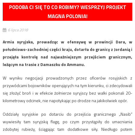
PODOBA CI SIĘ TO CO ROBIMY? WESPRZYJ PROJEKT
MAGNA POLONIA!
6 lipca 2018
Armia syryjska, prowadząc w ofensywę w prowincji Dara, w
południowo-zachodniej części kraju, dotarła do granicy z Jordanią i
przejęła kontrolę nad najważniejszym przejściem granicznym,
leżącym na trasie z Damaszku do Ammanu.
W wyniku negocjacji prowadzonych przez oficerów rosyjskich z
przywódcami bojowników operujących na tym kierunku, ci zdecydowali
się złożyć broń i w efekcie żołnierze syryjscy bez walki pokonali 20-
kilometrowy odcinek, nie napotykając po drodze na jakikolwiek opór.
Oddziały syryjskie po dotarciu do przejścia granicznego „Nasib”
wywiesiły tam syryjską flagę, po czym przystąpiły do umacniania
zdobytej rubieży, ściągając tam dodatkowe siły. Niedługo potem