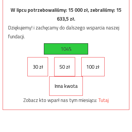
W lipcu potrzebowaliśmy:
15 000
zł, zebraliśmy:
15
633,5
zł.
Dziękujemy! i zachęcamy do dalszego wsparcia naszej
fundacji.
104%
30 zł
50 zł
100 zł
Inna kwota
Zobacz kto wparł nas tym miesiącu:
Tutaj