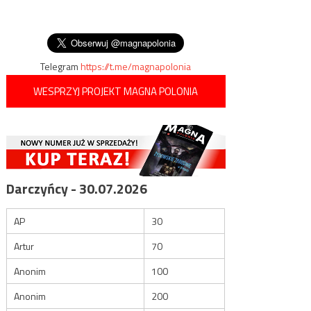
wojna handlowa w historii
wpisu
– według algorytmu zawiera
ona mowę nienawiści i ma
charakter rasistowski
Telegram
https://t.me/magnapolonia
WESPRZYJ PROJEKT MAGNA POLONIA
Darczyńcy - 30.07.2026
AP
30
Artur
70
Anonim
100
Anonim
200