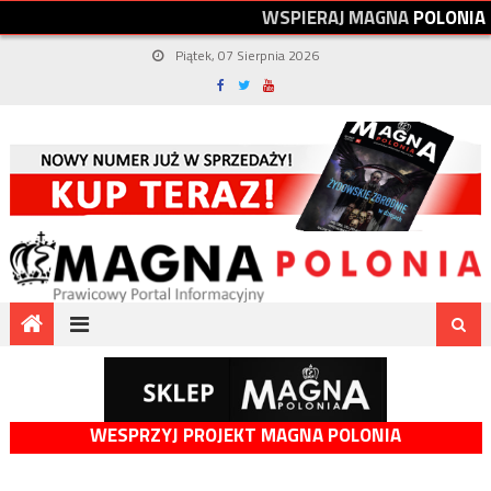
W
S
P
I
E
R
A
J
M
A
G
N
A
P
O
L
O
N
I
A
Piątek, 07 Sierpnia 2026
WESPRZYJ PROJEKT MAGNA POLONIA