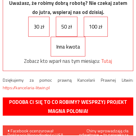
Uważasz, że robimy dobrą robotę? Nie czekaj zatem
do jutra, wspieraj nas od dzisiaj.
30 zł
50 zł
100 zł
Inna kwota
Zobacz kto wparł nas tym miesiącu:
Tutaj
Dziękujemy za pomoc prawną Kancelarii Prawnej Litwin:
https://kancelaria-litwin.pl
PODOBA CI SIĘ TO CO ROBIMY? WESPRZYJ PROJEKT
MAGNA POLONIA!
Nawigacja
Facebook ocenzurował
Chiny wprowadzają cła
odwetowe – to największa
Deklarację Niepodległości USA