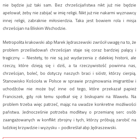
nie będzie już taki sam. Bez chrześcijaństwa nikt już nie będzie
apelował, żeby nie zabijać w imię religii. Nikt już nie nakarmi wyznawcy
innej religii, zabraknie miłosierdzia. Taka jest bowiem rola i misja
chrześcijan na Bliskim Wschodzie.
Metropolita krakowski abp Marek Jędraszewski zwrócił uwagę na to, że
problem prześladowań chrześcijan staje się coraz bardziej palący i
tragiczny. – Niestety, to nie są już wydarzenia z dalekiej historii, ale
rzeczy, które dzieją się i dziś, a ta rzeczywistość powinna nas,
chrześcijan, boleć, bo dotyczy naszych braci i sióstr, którzy cierpią.
Stanowisko Kościoła w Polsce w sprawie przyjmowania imigrantów i
uchodźców nie może być inne od tego, które przekazał papież
Franciszek, gdy rok temu spotkał się z biskupami na Wawelu. Na
problem trzeba więc patrzeć, mając na uwadze konkretne możliwości
państwa. Jednocześnie potrzeba modlitwy o przemianę serc osób
zaangażowanych w konflikt zbrojny i tych, którzy próbują zarobić na
ludzkiej krzywdzie i wyzysku – podkreślał abp Jędraszewski.