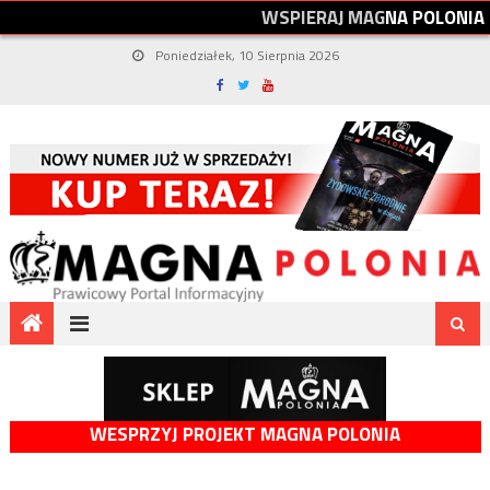
W
S
P
I
E
R
A
J
M
A
G
N
A
P
O
L
O
N
I
A
Poniedziałek, 10 Sierpnia 2026
WESPRZYJ PROJEKT MAGNA POLONIA