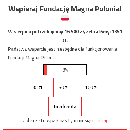
Wspieraj Fundację Magna Polonia!
W sierpniu potrzebujemy:
16 500
zł, zebraliśmy:
1351
zł.
Państwa wsparcie jest niezbędne dla funkcjonowania
Fundacji Magna Polonia.
8%
30 zł
50 zł
100 zł
Inna kwota
Zobacz kto wparł nas tym miesiącu:
Tutaj