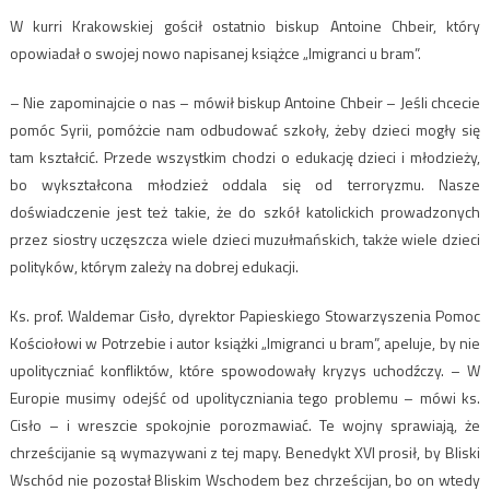
W kurri Krakowskiej gościł ostatnio biskup Antoine Chbeir, który
opowiadał o swojej nowo napisanej książce „Imigranci u bram”.
– Nie zapominajcie o nas – mówił biskup Antoine Chbeir – Jeśli chcecie
pomóc Syrii, pomóżcie nam odbudować szkoły, żeby dzieci mogły się
tam kształcić. Przede wszystkim chodzi o edukację dzieci i młodzieży,
bo wykształcona młodzież oddala się od terroryzmu. Nasze
doświadczenie jest też takie, że do szkół katolickich prowadzonych
przez siostry uczęszcza wiele dzieci muzułmańskich, także wiele dzieci
polityków, którym zależy na dobrej edukacji.
Ks. prof. Waldemar Cisło, dyrektor Papieskiego Stowarzyszenia Pomoc
Kościołowi w Potrzebie i autor książki „Imigranci u bram”, apeluje, by nie
upolityczniać konfliktów, które spowodowały kryzys uchodźczy. – W
Europie musimy odejść od upolityczniania tego problemu – mówi ks.
Cisło – i wreszcie spokojnie porozmawiać. Te wojny sprawiają, że
chrześcijanie są wymazywani z tej mapy. Benedykt XVI prosił, by Bliski
Wschód nie pozostał Bliskim Wschodem bez chrześcijan, bo on wtedy