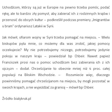
Uchodźcom, którzy są już w Europie na pewno trzeba pomóc, podać
rękę, ale to bardzo zły pomysł, aby zabierać ich z rodzinnych krajów i
przenosić do obcych kultur – podkreślił podczas premiery „Imigrantów
u bram” ordynariusz Latakii w Syrii.
Jak mówił, ofiarom wojny w Syrii trzeba pomagać na miejscu. – Wielu
biskupów pyta mnie, co możemy dla was zrobić, jakiej pomocy
oczekujecie? My nie potrzebujemy niczego, potrzebujemy jedynie
pokoju w naszym kraju – powiedział bp Chbeir. Nawet papież
Franciszek prosi nas o pomoc uchodźcom bez zabierania ich z ich
ojczyzn – dodał. Chrześcijanie to obecnie mniej niż 4 proc. całej
populacji na Bliskim Wschodzie. – Rozumiecie więc, dlaczego
powinniśmy pomagać chrześcijanom na miejscu, by mogli pozostać w
swoich krajach, a nie wyjeżdżać za granicę – mówił bp Chbeir.
Źródło: bialykruk.pl