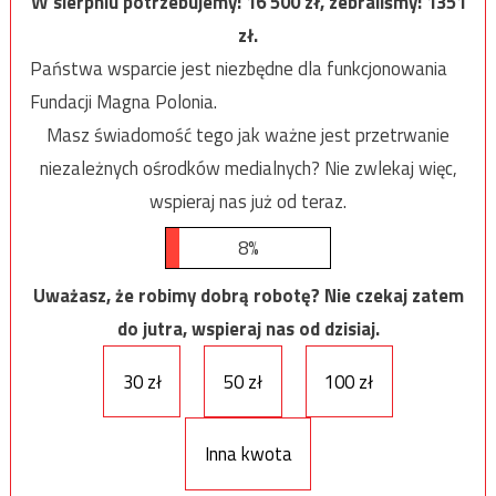
W sierpniu potrzebujemy:
16 500
zł, zebraliśmy:
1351
zł.
Państwa wsparcie jest niezbędne dla funkcjonowania
Fundacji Magna Polonia.
Masz świadomość tego jak ważne jest przetrwanie
niezależnych ośrodków medialnych? Nie zwlekaj więc,
wspieraj nas już od teraz.
8%
Uważasz, że robimy dobrą robotę? Nie czekaj zatem
do jutra, wspieraj nas od dzisiaj.
30 zł
50 zł
100 zł
Inna kwota