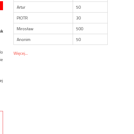
Artur
50
PIOTR
30
Mirosław
500
sk
Anonim
50
do
Więcej...
ie
ej