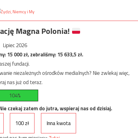
ację Magna Polonia!
Lipiec 2026
my:
15 000
zł, zebraliśmy:
15 633,5
zł.
szej fundacji.
anie niezależnych ośrodków medialnych? Nie zwlekaj więc,
raj nas już od teraz.
104%
e czekaj zatem do jutra, wspieraj nas od dzisiaj.
100 zł
Inna kwota
parł nas tym miesiącu:
Tutaj