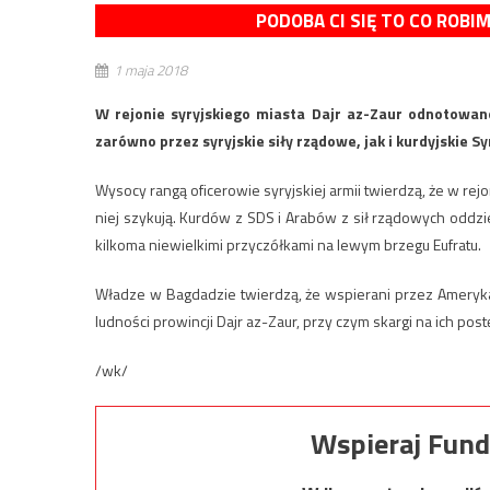
PODOBA CI SIĘ TO CO ROBI
1 maja 2018
W rejonie syryjskiego miasta Dajr az-Zaur odnotowan
zarówno przez syryjskie siły rządowe, jak i kurdyjskie S
Wysocy rangą oficerowie syryjskiej armii twierdzą, że w rej
niej szykują. Kurdów z SDS i Arabów z sił rządowych oddzie
kilkoma niewielkimi przyczółkami na lewym brzegu Eufratu.
Władze w Bagdadzie twierdzą, że wspierani przez Ameryka
ludności prowincji Dajr az-Zaur, przy czym skargi na ich po
/wk/
Wspieraj Fund