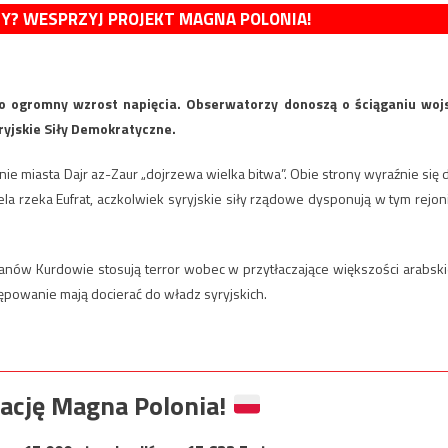
MY? WESPRZYJ PROJEKT MAGNA POLONIA!
o ogromny wzrost napięcia. Obserwatorzy donoszą o ściąganiu woj
yryjskie Siły Demokratyczne.
onie miasta Dajr az-Zaur „dojrzewa wielka bitwa”. Obie strony wyraźnie się 
la rzeka Eufrat, aczkolwiek syryjskie siły rządowe dysponują w tym rejon
nów Kurdowie stosują terror wobec w przytłaczające większości arabski
stępowanie mają docierać do władz syryjskich.
ację Magna Polonia!