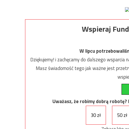
Wspieraj Fund
W lipcu potrzebowaliś
Dziękujemy! i zachęcamy do dalszego wsparcia na
Masz świadomość tego jak ważne jest przetrw
wspie
Uważasz, że robimy dobrą robotę? Ni
30 zł
50 zł
Zobacz kto w