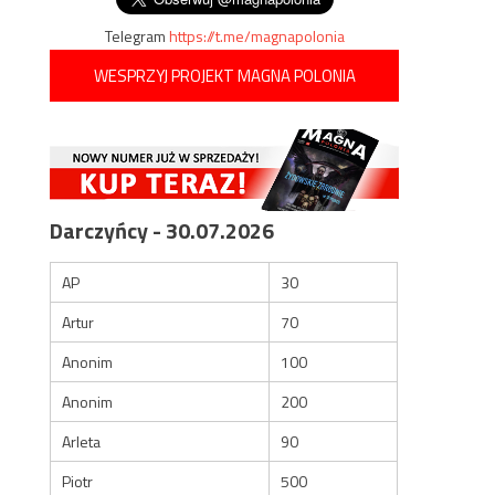
Telegram
https://t.me/magnapolonia
WESPRZYJ PROJEKT MAGNA POLONIA
Darczyńcy - 30.07.2026
AP
30
Artur
70
Anonim
100
Anonim
200
Arleta
90
Piotr
500