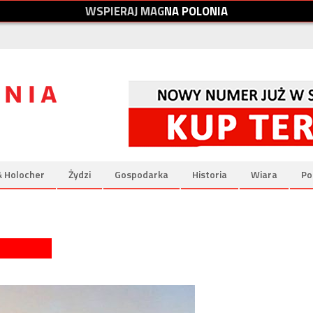
W
S
P
I
E
R
A
J
M
A
G
N
A
P
O
L
O
N
I
A
& Holocher
Żydzi
Gospodarka
Historia
Wiara
Po