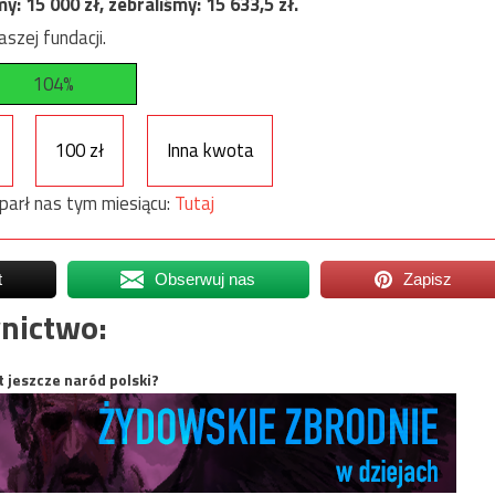
my:
15 000
zł, zebraliśmy:
15 633,5
zł.
szej fundacji.
104%
100 zł
Inna kwota
parł nas tym miesiącu:
Tutaj
t
Obserwuj nas
Zapisz
nictwo:
t jeszcze naród polski?