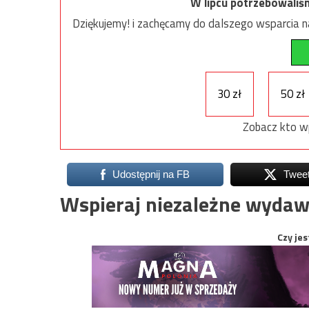
W lipcu potrzebowaliś
Dziękujemy! i zachęcamy do dalszego wsparcia na
30 zł
50 zł
Zobacz kto w
Udostępnij na FB
Twee
Wspieraj niezależne wydaw
Czy jes