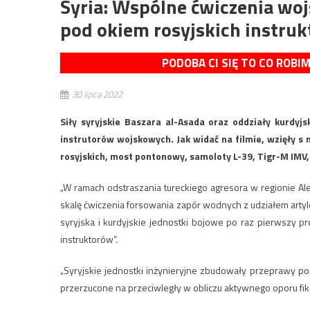
Syria: Wspólne ćwiczenia woj
pod okiem rosyjskich instruk
PODOBA CI SIĘ TO CO ROBI
30 lipca 2022
Siły syryjskie Baszara al-Asada oraz oddziały kurdyj
instrutorów wojskowych. Jak widać na filmie, wzięły s n
rosyjskich, most pontonowy, samoloty L-39, Tigr-M IMV
„W ramach odstraszania tureckiego agresora w regionie Al
skalę ćwiczenia forsowania zapór wodnych z udziałem artyleri
syryjska i kurdyjskie jednostki bojowe po raz pierwszy 
instruktorów”.
„Syryjskie jednostki inżynieryjne zbudowały przeprawy pon
przerzucone na przeciwległy w obliczu aktywnego oporu fi