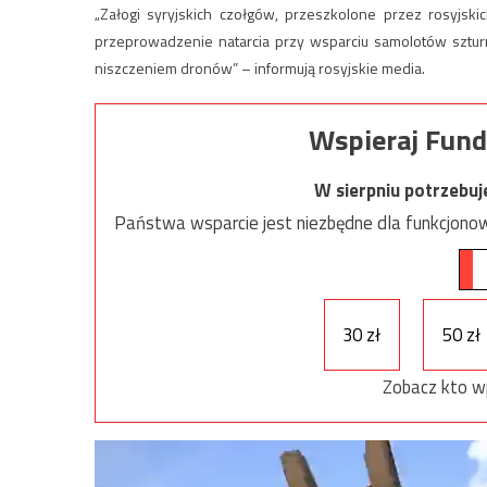
„Załogi syryjskich czołgów, przeszkolone przez rosyjs
przeprowadzenie natarcia przy wsparciu samolotów szturm
niszczeniem dronów” – informują rosyjskie media.
Wspieraj Fund
W sierpniu potrzebu
Państwa wsparcie jest niezbędne dla funkcjonow
30 zł
50 zł
Zobacz kto w
Odtwarzacz
video