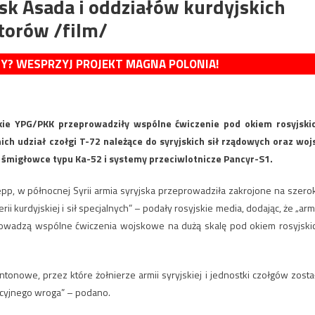
sk Asada i oddziałów kurdyjskich
torów /film/
MY? WESPRZYJ PROJEKT MAGNA POLONIA!
skie YPG/PKK przeprowadziły wspólne ćwiczenie pod okiem rosyjski
ich udział czołgi T-72 należące do syryjskich sił rządowych oraz woj
, śmigłowce typu Ka-52 i systemy przeciwlotnicze Pancyr-S1.
epp, w północnej Syrii armia syryjska przeprowadziła zakrojone na szero
i kurdyjskiej i sił specjalnych” – podały rosyjskie media, dodając, że „arm
prowadzą wspólne ćwiczenia wojskowe na dużą skalę pod okiem rosyjski
tonowe, przez które żołnierze armii syryjskiej i jednostki czołgów zosta
kcyjnego wroga” – podano.