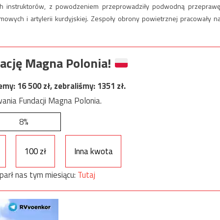
kich instruktorów, z powodzeniem przeprowadziły podwodną przeprawę
owych i artylerii kurdyjskiej. Zespoły obrony powietrznej pracowały n
ację Magna Polonia!
jemy:
16 500
zł, zebraliśmy:
1351
zł.
ania Fundacji Magna Polonia.
8%
100 zł
Inna kwota
parł nas tym miesiącu:
Tutaj