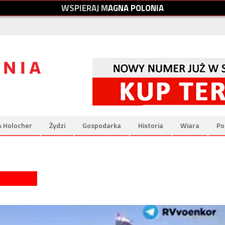
W
S
P
I
E
R
A
J
M
A
G
N
A
P
O
L
O
N
I
A
& Holocher
Żydzi
Gospodarka
Historia
Wiara
Po