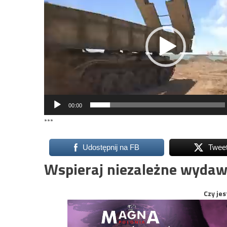
00:00
***
Udostępnij na FB
Twee
Wspieraj niezależne wydaw
Czy jes