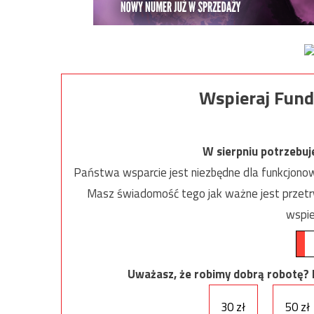
Wspieraj Fund
W sierpniu potrzebu
Państwa wsparcie jest niezbędne dla funkcjonow
Masz świadomość tego jak ważne jest przetrw
wspie
Uważasz, że robimy dobrą robotę? Ni
30 zł
50 zł