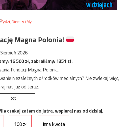
ację Magna Polonia!
Sierpień 2026
jemy:
16 500
zł, zebraliśmy:
1351
zł.
ania Fundacji Magna Polonia.
anie niezależnych ośrodków medialnych? Nie zwlekaj więc,
raj nas już od teraz.
8%
e czekaj zatem do jutra, wspieraj nas od dzisiaj.
100 zł
Inna kwota