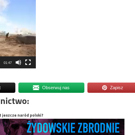
01:47
t
Obserwuj nas
Zapisz
nictwo:
t jeszcze naród polski?