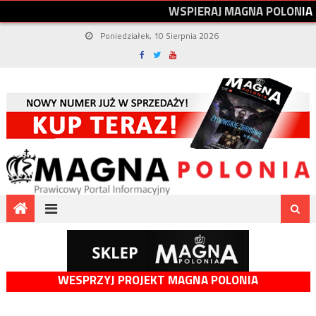
W
S
P
I
E
R
A
J
M
A
G
N
A
P
O
L
O
N
I
A
Poniedziałek, 10 Sierpnia 2026
WESPRZYJ PROJEKT MAGNA POLONIA