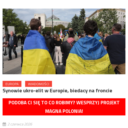
EUROPA
WIADOMOŚCI
Synowie ukro-elit w Europie, biedacy na froncie
PODOBA CI SIĘ TO CO ROBIMY? WESPRZYJ PROJEKT
MAGNA POLONIA!
2 czerwca 2026