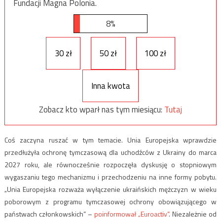
Fundacji Magna Polonia.
8%
30 zł
50 zł
100 zł
Inna kwota
Zobacz kto wparł nas tym miesiącu:
Tutaj
Coś zaczyna ruszać w tym temacie. Unia Europejska wprawdzie
przedłużyła ochronę tymczasową dla uchodźców z Ukrainy do marca
2027 roku, ale równocześnie rozpoczęła dyskusję o stopniowym
wygaszaniu tego mechanizmu i przechodzeniu na inne formy pobytu.
„Unia Europejska rozważa wyłączenie ukraińskich mężczyzn w wieku
poborowym z programu tymczasowej ochrony obowiązującego w
państwach członkowskich” –
poinformował „Euroactiv”
. Niezależnie od