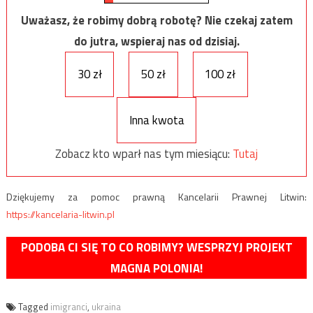
Uważasz, że robimy dobrą robotę? Nie czekaj zatem
do jutra, wspieraj nas od dzisiaj.
30 zł
50 zł
100 zł
Inna kwota
Zobacz kto wparł nas tym miesiącu:
Tutaj
Dziękujemy za pomoc prawną Kancelarii Prawnej Litwin:
https://kancelaria-litwin.pl
PODOBA CI SIĘ TO CO ROBIMY? WESPRZYJ PROJEKT
MAGNA POLONIA!
Tagged
imigranci
,
ukraina