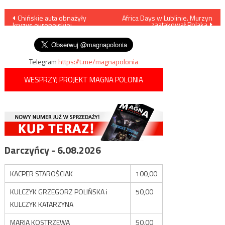
Nawigacja
Chińskie auta obnażyły
Africa Days w Lublinie. Murzyn
zaatakował Polaka
kryzys europejskiej
wpisu
motoryzacji
Telegram
https://t.me/magnapolonia
WESPRZYJ PROJEKT MAGNA POLONIA
Darczyńcy - 6.08.2026
KACPER STAROŚCIAK
100,00
KULCZYK GRZEGORZ POLIŃSKA i
50,00
KULCZYK KATARZYNA
MARIA KOSTRZEWA
50,00