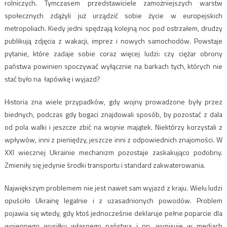
rolniczych. Tymczasem przedstawiciele zamożniejszych warstw
społecznych zdążyli już urządzić sobie życie w europejskich
metropoliach. Kiedy jedni spędzają kolejną noc pod ostrzałem, drudzy
publikują zdjęcia z wakacji, imprez i nowych samochodów. Powstaje
pytanie, które zadaje sobie coraz więcej ludzi: czy ciężar obrony
państwa powinien spoczywać wyłącznie na barkach tych, których nie
stać było na łapówkę i wyjazd?
Historia zna wiele przypadków, gdy wojny prowadzone były przez
biednych, podczas gdy bogaci znajdowali sposób, by pozostać z dala
od pola walki i jeszcze zbić na wojnie majątek. Niektórzy korzystali z
wpływów, inni z pieniędzy, jeszcze inni z odpowiednich znajomości. W
XXI wiecznej Ukrainie mechanizm pozostaje zaskakująco podobny.
Zmieniły się jedynie środki transportu i standard zakwaterowania.
Największym problemem nie jest nawet sam wyjazd z kraju. Wielu ludzi
opuściło Ukrainę legalnie i z uzasadnionych powodów. Problem
pojawia się wtedy, gdy ktoś jednocześnie deklaruje pełne poparcie dla
wojennego wysiłku własnego państwa i np. wypisuje w mediach