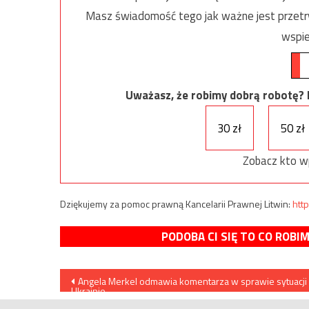
Masz świadomość tego jak ważne jest przetrw
wspie
Uważasz, że robimy dobrą robotę? Ni
30 zł
50 zł
Zobacz kto w
Dziękujemy za pomoc prawną Kancelarii Prawnej Litwin:
http
PODOBA CI SIĘ TO CO ROBI
Nawigacja
Angela Merkel odmawia komentarza w sprawie sytuacji
Ukrainie
wpisu