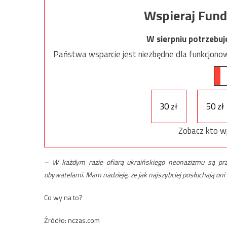
Wspieraj Fund
W sierpniu potrzebu
Państwa wsparcie jest niezbędne dla funkcjonow
30 zł
50 zł
Zobacz kto w
– W każdym razie ofiarą ukraińskiego neonazizmu są prze
obywatelami. Mam nadzieję, że jak najszybciej posłuchają oni
Co wy na to?
Źródło: nczas.com