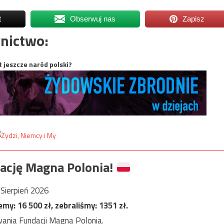
t
Obserwuj nas
Zapisz
nictwo:
t jeszcze naród polski?
ację Magna Polonia!
Sierpień 2026
jemy:
16 500
zł, zebraliśmy:
1351
zł.
ania Fundacji Magna Polonia.