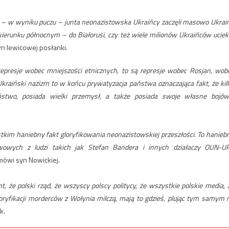
y – w wyniku puczu – junta neonazistowska Ukraińcy zaczęli masowo Ukrai
ierunku północnym – do Białorusi, czy też wiele milionów Ukraińców uciek
yn lewicowej posłanki.
represje wobec mniejszości etnicznych, to są represje wobec Rosjan, wob
iński nazizm to w końcu prywatyzacja państwa oznaczająca fakt, że kil
aństwo, posiada wielki przemysł, a także posiada swoje własne bojów
tkim haniebny fakt gloryfikowania neonazistowskiej przeszłości. To hanieb
owych z ludzi takich jak Stefan Bandera i innych działaczy OUN-U
ówi syn Nowickiej.
t, że polski rząd, że wszyscy polscy politycy, że wszystkie polskie media, 
oryfikacji morderców z Wołynia milczą, mają to gdzieś, plując tym samym 
k.