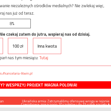
anie niezależnych ośrodków medialnych? Nie zwlekaj więc,
raj nas już od teraz.
8%
e czekaj zatem do jutra, wspieraj nas od dzisiaj.
100 zł
Inna kwota
parł nas tym miesiącu:
Tutaj
s://kancelaria-litwin.pl
MY? WESPRZYJ PROJEKT MAGNA POLONIA!
 an
Ukraińska armia: Zatrzymaliśmy ofensywę wroga w rejonie
Czernihowa: zniszczono 20 czołgów i do 15 sztuk sprzętu