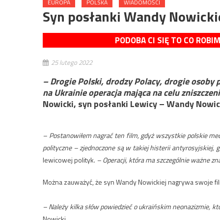
EUROPA
POLSKA
WIADOMOŚCI
Syn posłanki Wandy Nowickie
PODOBA CI SIĘ TO CO ROBI
25 lutego 2022
– Drogie Polski, drodzy Polacy, drogie osoby 
na Ukrainie operacja mająca na celu zniszczen
Nowicki, syn posłanki Lewicy – Wandy Nowick
– Postanowiłem nagrać ten film, gdyż wszystkie polskie medi
polityczne – zjednoczone są w takiej histerii antyrosyjskiej, 
lewicowej polityk.
– Operacji, która ma szczególnie ważne z
Można zauważyć, że syn Wandy Nowickiej nagrywa swoje filmy
– Należy kilka słów powiedzieć o ukraińskim neonazizmie, kt
Nowicki.