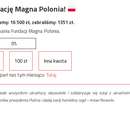
ację Magna Polonia!
jemy:
16 500
zł, zebraliśmy:
1351
zł.
ania Fundacji Magna Polonia.
8%
100 zł
Inna kwota
parł nas tym miesiącu:
Tutaj
de wszystkim ukraińscy obywatele i solidaryzuje się tutaj z ukraiński
 słów prezydenta Putina i obalą swój haniebny rząd –
mówi Nowicki.