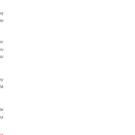
nę
ło
ec
ku
ki
ny
PA
że
na