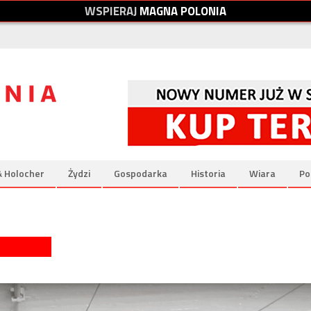
W
S
P
I
E
R
A
J
M
A
G
N
A
P
O
L
O
N
I
A
& Holocher
Żydzi
Gospodarka
Historia
Wiara
Po