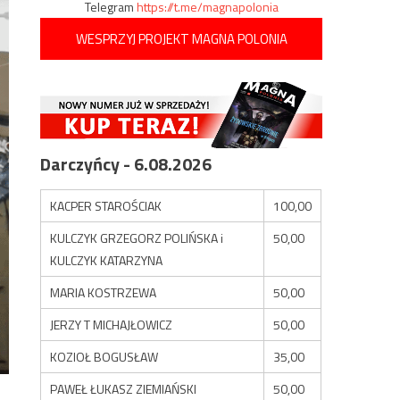
Telegram
https://t.me/magnapolonia
WESPRZYJ PROJEKT MAGNA POLONIA
Darczyńcy - 6.08.2026
KACPER STAROŚCIAK
100,00
KULCZYK GRZEGORZ POLIŃSKA i
50,00
KULCZYK KATARZYNA
MARIA KOSTRZEWA
50,00
JERZY T MICHAJŁOWICZ
50,00
KOZIOŁ BOGUSŁAW
35,00
PAWEŁ ŁUKASZ ZIEMIAŃSKI
50,00