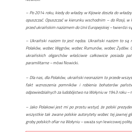
– Po 2014 roku, kiedy do władzy w Kijowie doszła do władz
opuszczać. Opuszczać w kierunku wschodnim – do Rosji, w k
przed ukraińskim nazizmem do Unii Europejskiej –
twierdzi s
– Ukraiński nazizm to jest nędza. Ukraiński nazizm to są 
Polaków, wobec Węgrów, wobec Rumunów, wobec Żydów. Ukra
ukraińskich oligarchów właściwie całkowicie posiada p
paramilitarne –
mówi Nowicki.
– Dla nas, dla Polaków, ukraiński neonazizm to przede wszys
fakt wznoszenia pomników i robienia bohaterów państw
odpowiedzialnych za ludobójstwo na Wołyniu w 1943 roku –
m
– Jako Polakowi jest mi po prostu wstyd, że polski prezyden
wszystkie tak zwane polskie autorytety wobec tej jawnej gl
groby polskich ofiar na Wołyniu –
uważa syn lewicowej polity