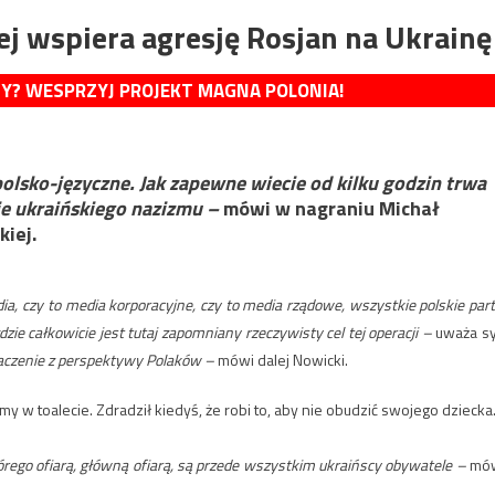
j wspiera agresję Rosjan na Ukrainę
MY? WESPRZYJ PROJEKT MAGNA POLONIA!
polsko-języczne. Jak zapewne wiecie od kilku godzin trwa
ie ukraińskiego nazizmu –
mówi w nagraniu Michał
iej.
a, czy to media korporacyjne, czy to media rządowe, wszystkie polskie part
gdzie całkowicie jest tutaj zapomniany rzeczywisty cel tej operacji –
uważa s
naczenie z perspektywy Polaków –
mówi dalej Nowicki.
 w toalecie. Zdradził kiedyś, że robi to, aby nie obudzić swojego dziecka
órego ofiarą, główną ofiarą, są przede wszystkim ukraińscy obywatele –
mó