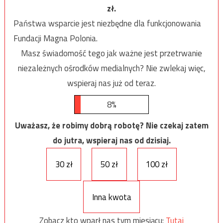
zł.
Państwa wsparcie jest niezbędne dla funkcjonowania
Fundacji Magna Polonia.
Masz świadomość tego jak ważne jest przetrwanie
niezależnych ośrodków medialnych? Nie zwlekaj więc,
wspieraj nas już od teraz.
8%
Uważasz, że robimy dobrą robotę? Nie czekaj zatem
do jutra, wspieraj nas od dzisiaj.
30 zł
50 zł
100 zł
Inna kwota
Zobacz kto wparł nas tym miesiącu:
Tutaj