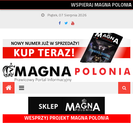
W
S
P
I
E
R
A
J
M
A
G
N
A
P
O
L
O
N
I
A
Piątek, 07 Sierpnia 2026
WESPRZYJ PROJEKT MAGNA POLONIA