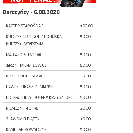
Darczyńcy - 6.08.2026
KACPER STAROŚCIAK
100,00
KULCZYK GRZEGORZ POLIŃSKA i
50,00
KULCZYK KATARZYNA
MARIA KOSTRZEWA
50,00
JERZY T MICHAJŁOWICZ
50,00
KOZIOŁ BOGUSŁAW
35,00
PAWEŁ ŁUKASZ ZIEMIAŃSKI
50,00
POTERA LIDIA i POTERA KRZYSZTOF
50,00
NIEMCZYK MICHAŁ
20,00
SŁAWOMIR PIĄTEK
10,00
KAMIL JAN KOWALCZYK
50,00