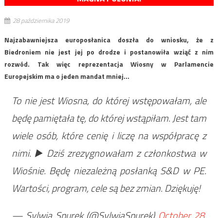
28 października 2019
Najzabawniejsza europosłanica doszła do wniosku, że z
Biedroniem nie jest jej po drodze i postanowiła wziąć z nim
rozwód. Tak więc reprezentacja Wiosny w Parlamencie
Europejskim ma o jeden mandat mniej…
To nie jest Wiosna, do której wstępowałam, ale
będę pamiętała tę, do której wstąpiłam. Jest tam
wiele osób, które cenię i liczę na współpracę z
nimi. ▶️ Dziś zrezygnowałam z członkostwa w
Wiośnie. Będę niezależną posłanką S&D w PE.
Wartości, program, cele są bez zmian. Dziękuję!
— Sylwia Spurek (@SylwiaSpurek)
October 28,