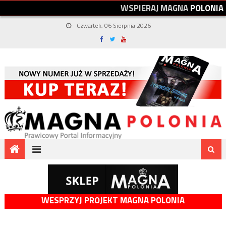
W
S
P
I
E
R
A
J
M
A
G
N
A
P
O
L
O
N
I
A
Czwartek, 06 Sierpnia 2026
WESPRZYJ PROJEKT MAGNA POLONIA