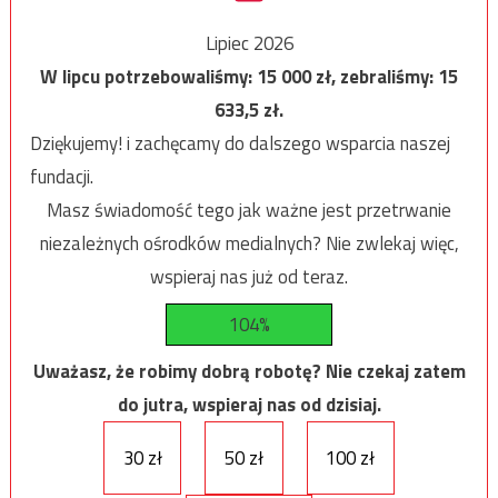
Lipiec 2026
W lipcu potrzebowaliśmy:
15 000
zł, zebraliśmy:
15
633,5
zł.
Dziękujemy! i zachęcamy do dalszego wsparcia naszej
fundacji.
Masz świadomość tego jak ważne jest przetrwanie
niezależnych ośrodków medialnych? Nie zwlekaj więc,
wspieraj nas już od teraz.
104%
Uważasz, że robimy dobrą robotę? Nie czekaj zatem
do jutra, wspieraj nas od dzisiaj.
30 zł
50 zł
100 zł