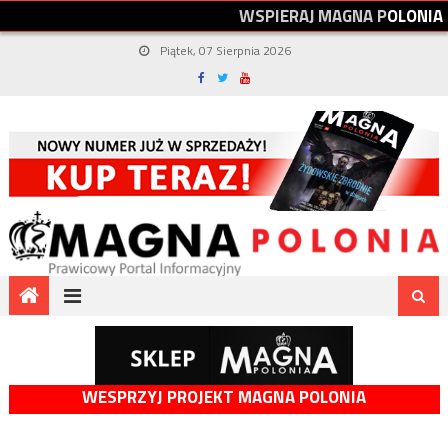
W
S
P
I
E
R
A
J
M
A
G
N
A
P
O
L
O
N
I
A
Piątek, 07 Sierpnia 2026
WESPRZYJ PROJEKT MAGNA POLONIA