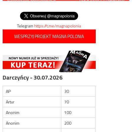
oskarżonych o nielegalny
Europejskiej zdecydowali o
handel bronią
wpisu
opóźnieniu brexitu co najmniej
do 12 kwietnia
Telegram
https://t.me/magnapolonia
WESPRZYJ PROJEKT MAGNA POLONIA
Darczyńcy - 30.07.2026
AP
30
Artur
70
Anonim
100
Anonim
200