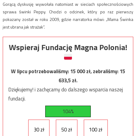
Gorącą dyskusję wywołała natomiast w sieciach społecznościowych
sprawa świnki Peppy. Chodzi o odcinek, który po raz pierwszy
pokazany został w roku 2009, gdzie narratorka mówi: „Mama Świnka
jest ubrana jak strażak”.
Wspieraj Fundację Magna Polonia!
W lipcu potrzebowaliśmy:
15 000
zł, zebraliśmy:
15
633,5
zł.
Dziękujemy! i zachęcamy do dalszego wsparcia naszej
fundacji.
104%
30 zł
50 zł
100 zł