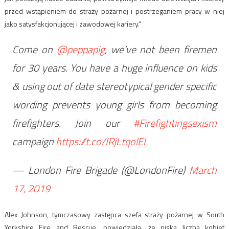
przed wstąpieniem do straży pożarnej i postrzeganiem pracy w niej
jako satysfakcjonującej i zawodowej kariery.”
Come on
@peppapig
, we’ve not been firemen
for 30 years. You have a huge influence on kids
& using out of date stereotypical gender specific
wording prevents young girls from becoming
firefighters. Join our
#Firefightingsexism
campaign
https://t.co/IRjLtqolEl
— London Fire Brigade (@LondonFire)
March
17, 2019
Alex Johnson, tymczasowy zastępca szefa straży pożarnej w South
Yorkshire Fire and Rescue, powiedziała, że niska liczba kobiet