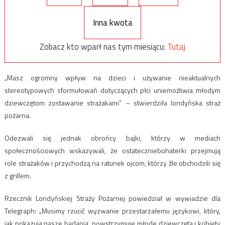
Inna kwota
Zobacz kto wparł nas tym miesiącu:
Tutaj
„Masz ogromny wpływ na dzieci i używanie nieaktualnych
stereotypowych sformułowań dotyczących płci uniemożliwia młodym
dziewczętom zostawanie strażakami” – stwierdziła londyńska straż
pożarna.
Odezwali się jednak obrońcy bajki, którzy w mediach
społecznościowych wskazywali, że ostateczniebohaterki przejmują
role strażaków i przychodzą na ratunek ojcom, którzy źle obchodzili się
z grillem.
Rzecznik Londyńskiej Straży Pożarnej powiedział w wywiadzie dla
Telegraph: „Musimy rzucić wyzwanie przestarzałemu językowi, który,
jak pokazują nasze badania, powstrzymuje młode dziewczęta i kobiety