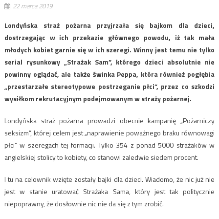
22 marca 2019
Londyńska straż pożarna przyjrzała się bajkom dla dzieci,
dostrzegając w ich przekazie głównego powodu, iż tak mała
młodych kobiet garnie się w ich szeregi. Winny jest temu nie tylko
serial rysunkowy „Strażak Sam”, którego dzieci absolutnie nie
powinny oglądać, ale także świnka Peppa, która również pogłębia
„przestarzałe stereotypowe postrzeganie płci”, przez co szkodzi
wysiłkom rekrutacyjnym podejmowanym w straży pożarnej.
Londyńska straż pożarna prowadzi obecnie kampanię „Pożarniczy
seksizm”, której celem jest „naprawienie poważnego braku równowagi
płci” w szeregach tej formacji. Tylko 354 z ponad 5000 strażaków w
angielskiej stolicy to kobiety, co stanowi zaledwie siedem procent.
I tu na celownik wzięte zostały bajki dla dzieci. Wiadomo, że nic już nie
jest w stanie uratować Strażaka Sama, który jest tak politycznie
niepoprawny, że dosłownie nic nie da się z tym zrobić.