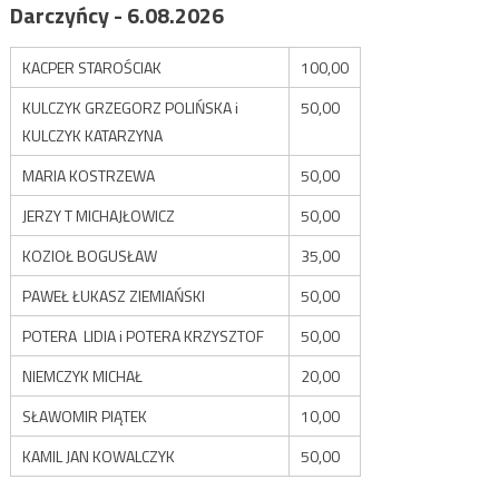
Darczyńcy - 6.08.2026
KACPER STAROŚCIAK
100,00
KULCZYK GRZEGORZ POLIŃSKA i
50,00
KULCZYK KATARZYNA
MARIA KOSTRZEWA
50,00
JERZY T MICHAJŁOWICZ
50,00
KOZIOŁ BOGUSŁAW
35,00
PAWEŁ ŁUKASZ ZIEMIAŃSKI
50,00
POTERA LIDIA i POTERA KRZYSZTOF
50,00
NIEMCZYK MICHAŁ
20,00
SŁAWOMIR PIĄTEK
10,00
KAMIL JAN KOWALCZYK
50,00