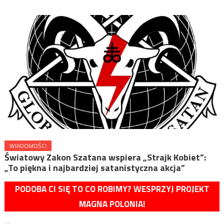
WIADOMOŚCI
Światowy Zakon Szatana wspiera „Strajk Kobiet”:
„To piękna i najbardziej satanistyczna akcja”
PODOBA CI SIĘ TO CO ROBIMY? WESPRZYJ PROJEKT
MAGNA POLONIA!