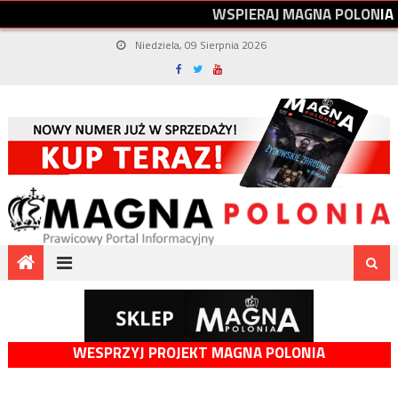
W
S
P
I
E
R
A
J
M
A
G
N
A
P
O
L
O
N
I
A
Niedziela, 09 Sierpnia 2026
WESPRZYJ PROJEKT MAGNA POLONIA