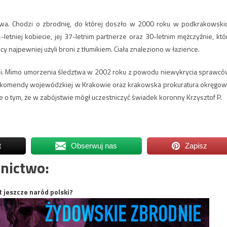
stwa. Chodzi o zbrodnię, do której doszło w 2000 roku w podkrakowski
tniej kobiecie, jej 37-letnim partnerze oraz 30-letnim mężczyźnie, któ
 najpewniej użyli broni z tłumikiem. Ciała znaleziono w łazience.
rodni. Mimo umorzenia śledztwa w 2002 roku z powodu niewykrycia sprawcó
z komendy wojewódzkiej w Krakowie oraz krakowska prokuratura okręgow
 o tym, że w zabójstwie mógł uczestniczyć świadek koronny Krzysztof P.
t
Obserwuj nas
Zapisz
nictwo:
t jeszcze naród polski?