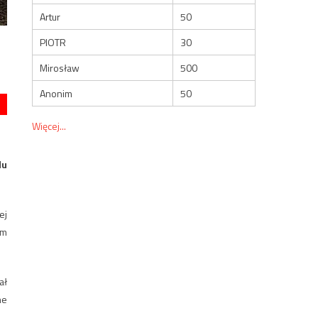
Artur
50
PIOTR
30
Mirosław
500
Anonim
50
Więcej...
du
ej
am
ał
ne