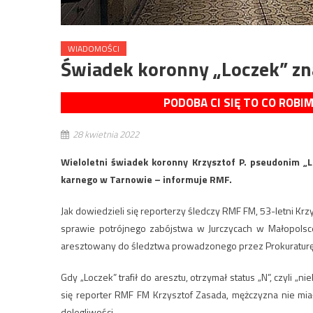
WIADOMOŚCI
Świadek koronny „Loczek” zn
PODOBA CI SIĘ TO CO ROBI
28 kwietnia 2022
Wieloletni świadek koronny Krzysztof P. pseudonim „L
karnego w Tarnowie – informuje RMF.
Jak dowiedzieli się reporterzy śledczy RMF FM, 53-letni Krz
sprawie potrójnego zabójstwa w Jurczycach w Małopolsce
aresztowany do śledztwa prowadzonego przez Prokuraturę
Gdy „Loczek” trafił do aresztu, otrzymał status „N”, czyli 
się reporter RMF FM Krzysztof Zasada, mężczyzna nie mia
dolegliwości.