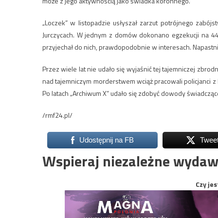
może z jego aktywnością jako świadka koronnego.
„Loczek” w listopadzie usłyszał zarzut potrójnego zabój
Jurczycach. W jednym z domów dokonano egzekucji na 44-le
przyjechał do nich, prawdopodobnie w interesach. Napastnicy
Przez wiele lat nie udało się wyjaśnić tej tajemniczej zb
nad tajemniczym morderstwem wciąż pracowali policjanci 
Po latach „Archiwum X” udało się zdobyć dowody świadczące
/rmf24.pl/
Udostępnij na FB
Twee
Wspieraj niezależne wydaw
Czy jes