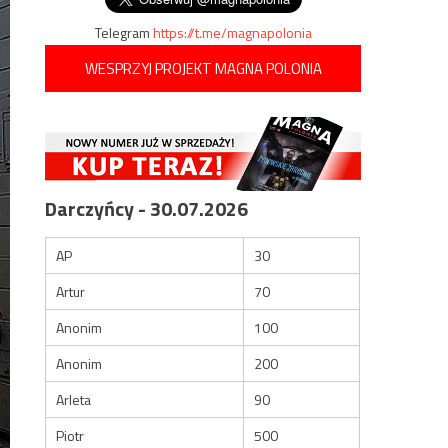
Telegram
https://t.me/magnapolonia
WESPRZYJ PROJEKT MAGNA POLONIA
Darczyńcy - 30.07.2026
AP
30
Artur
70
Anonim
100
Anonim
200
Arleta
90
Piotr
500