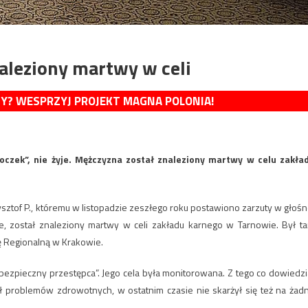
aleziony martwy w celi
MY? WESPRZYJ PROJEKT MAGNA POLONIA!
oczek”, nie żyje. Mężczyzna został znaleziony martwy w celu zakła
ysztof P., któremu w listopadzie zeszłego roku postawiono zarzuty w głośn
, został znaleziony martwy w celi zakładu karnego w Tarnowie. Był t
 Regionalną w Krakowie.
„niebezpieczny przestępca”. Jego cela była monitorowana. Z tego co dowiedzi
ł problemów zdrowotnych, w ostatnim czasie nie skarżył się też na żad