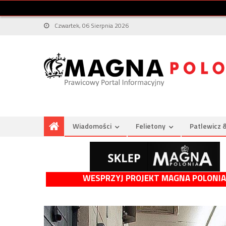
Czwartek, 06 Sierpnia 2026
Wiadomości
Felietony
Patlewicz 
WESPRZYJ PROJEKT MAGNA POLONIA