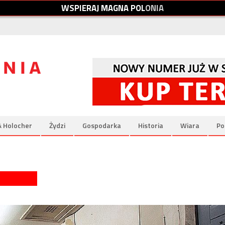
W
S
P
I
E
R
A
J
M
A
G
N
A
P
O
L
O
N
I
A
& Holocher
Żydzi
Gospodarka
Historia
Wiara
Po