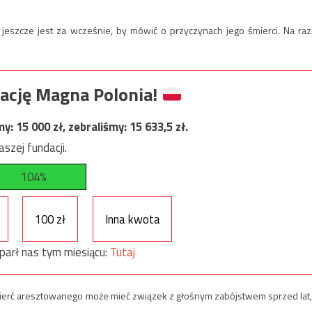
 jeszcze jest za wcześnie, by mówić o przyczynach jego śmierci. Na raz
ację Magna Polonia!
my:
15 000
zł, zebraliśmy:
15 633,5
zł.
szej fundacji.
104%
100 zł
Inna kwota
parł nas tym miesiącu:
Tutaj
śmierć aresztowanego może mieć związek z głośnym zabójstwem sprzed lat,