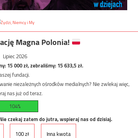
ację Magna Polonia!
Lipiec 2026
my:
15 000
zł, zebraliśmy:
15 633,5
zł.
szej fundacji.
anie niezależnych ośrodków medialnych? Nie zwlekaj więc,
raj nas już od teraz.
104%
e czekaj zatem do jutra, wspieraj nas od dzisiaj.
100 zł
Inna kwota