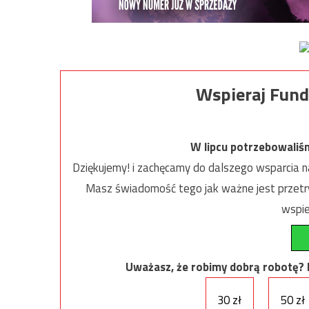
Wspieraj Fund
W lipcu potrzebowaliś
Dziękujemy! i zachęcamy do dalszego wsparcia na
Masz świadomość tego jak ważne jest przetrw
wspie
Uważasz, że robimy dobrą robotę? Ni
30 zł
50 zł