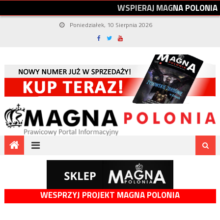
W
S
P
I
E
R
A
J
M
A
G
N
A
P
O
L
O
N
I
A
Poniedziałek, 10 Sierpnia 2026
WESPRZYJ PROJEKT MAGNA POLONIA