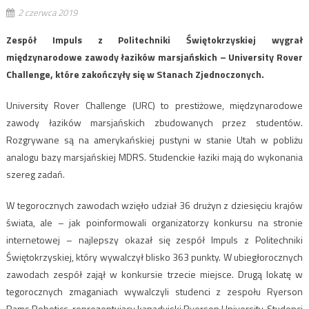
2 czerwca 2019
Zespół Impuls z Politechniki Świętokrzyskiej wygrał
międzynarodowe zawody łazików marsjańskich – University Rover
Challenge, które zakończyły się w Stanach Zjednoczonych.
University Rover Challenge (URC) to prestiżowe, międzynarodowe
zawody łazików marsjańskich zbudowanych przez studentów.
Rozgrywane są na amerykańskiej pustyni w stanie Utah w pobliżu
analogu bazy marsjańskiej MDRS. Studenckie łaziki mają do wykonania
szereg zadań.
W tegorocznych zawodach wzięło udział 36 drużyn z dziesięciu krajów
świata, ale – jak poinformowali organizatorzy konkursu na stronie
internetowej – najlepszy okazał się zespół Impuls z Politechniki
Świętokrzyskiej, który wywalczył blisko 363 punkty. W ubiegłorocznych
zawodach zespół zajął w konkursie trzecie miejsce. Drugą lokatę w
tegorocznych zmaganiach wywalczyli studenci z zespołu Ryerson
Rams Robotics, reprezentujący kanadyjski Ryerson University. Studenci