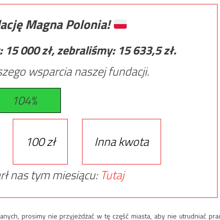
ację Magna Polonia!
:
15 000
zł, zebraliśmy:
15 633,5
zł.
zego wsparcia naszej fundacji.
104%
100 zł
Inna kwota
rł nas tym miesiącu:
Tutaj
nych, prosimy nie przyjeżdżać w tę część miasta, aby nie utrudniać pra