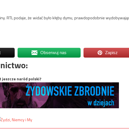
aniny. RTL podaje, że widać było kłęby dymu, prawdopodobnie wydobywają
t
Obserwuj nas
Zapisz
nictwo:
t jeszcze naród polski?