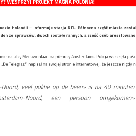
MY? WESPRZYJ PROJEKT MAGNA POLONIA!
dzie Holandii – informuje stacja RTL. Północna część miasta zosta
 jeden ze sprawców, dwóch zostało rannych, a sześć osób aresztowano
ninie na ulicy Meeuwenlaan na północy Amsterdamu. Policja wszczęła pośc
De Telegraaf” napisał na swojej stronie internetowej, że jeszcze nigdy n
Noord, veel politie op de been» is na 40 minuten
msterdam-Noord, een persoon omgekomen»