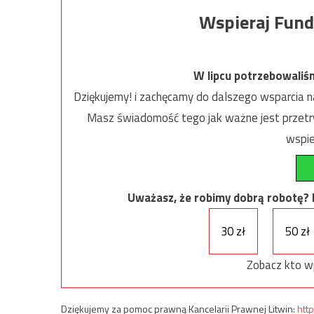
Wspieraj Fund
W lipcu potrzebowaliś
Dziękujemy! i zachęcamy do dalszego wsparcia na
Masz świadomość tego jak ważne jest przetrw
wspie
Uważasz, że robimy dobrą robotę? Ni
30 zł
50 zł
Zobacz kto w
Dziękujemy za pomoc prawną Kancelarii Prawnej Litwin:
http