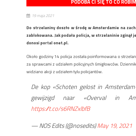
PODOBA CI SIĘ TO CO ROBI
19 maja 2021
Do strzelaniny doszło w środę w Amsterdamie na zacho
zablokowana. Jak podała policja, w strzelaninie zginął
donosi portal onet.pl.
Około godziny 14 policja została poinformowana o strzela
za sprawcami z udziałem policyjnych śmigłowców. Dziennik „
widziano akcji z udziałem tylu policjantów.
De kop «Schoten gelost in Amsterdam-
gewijzigd naar «Overval in A
https://t.co/s6RNZxlbfB
— NOS Edits (@nosedits)
May 19, 2021