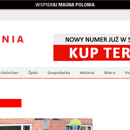
W
S
P
I
E
R
A
J
M
A
G
N
A
P
O
L
O
N
I
A
& Holocher
Żydzi
Gospodarka
Historia
Wiara
Po