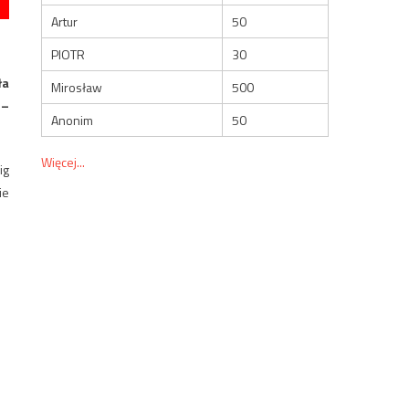
Artur
50
PIOTR
30
ła
Mirosław
500
 –
Anonim
50
Więcej...
ig
ie