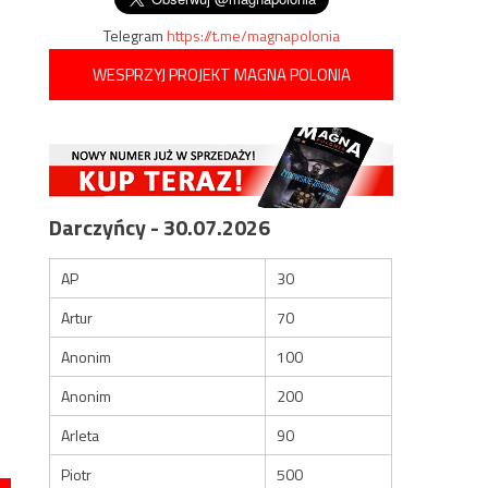
Telegram
https://t.me/magnapolonia
WESPRZYJ PROJEKT MAGNA POLONIA
Darczyńcy - 30.07.2026
AP
30
Artur
70
Anonim
100
Anonim
200
Arleta
90
Piotr
500