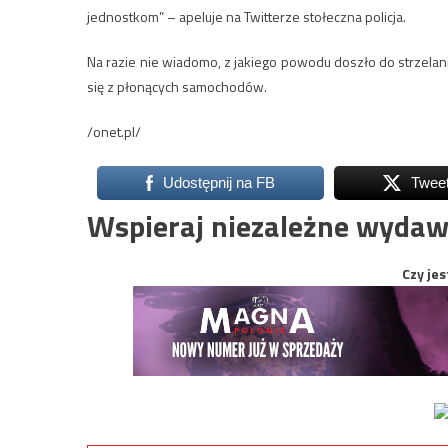
jednostkom” – apeluje na Twitterze stołeczna policja.
Na razie nie wiadomo, z jakiego powodu doszło do strzel
się z płonących samochodów.
/onet.pl/
Udostępnij na FB
Twee
Wspieraj niezależne wydaw
Czy jes