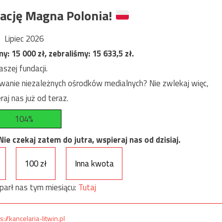
ację Magna Polonia!
Lipiec 2026
my:
15 000
zł, zebraliśmy:
15 633,5
zł.
szej fundacji.
anie niezależnych ośrodków medialnych? Nie zwlekaj więc,
raj nas już od teraz.
104%
e czekaj zatem do jutra, wspieraj nas od dzisiaj.
100 zł
Inna kwota
parł nas tym miesiącu:
Tutaj
s://kancelaria-litwin.pl