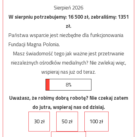
Sierpień 2026
W sierpniu potrzebujemy:
16 500
zł, zebraliśmy:
1351
zł.
Państwa wsparcie jest niezbędne dla funkcjonowania
Fundacji Magna Polonia.
Masz świadomość tego jak ważne jest przetrwanie
niezależnych ośrodków medialnych? Nie zwlekaj więc,
wspieraj nas już od teraz.
8%
Uważasz, że robimy dobrą robotę? Nie czekaj zatem
do jutra, wspieraj nas od dzisiaj.
30 zł
50 zł
100 zł