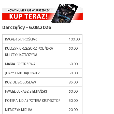
Darczyńcy - 6.08.2026
KACPER STAROŚCIAK
100,00
KULCZYK GRZEGORZ POLIŃSKA i
50,00
KULCZYK KATARZYNA
MARIA KOSTRZEWA
50,00
JERZY T MICHAJŁOWICZ
50,00
KOZIOŁ BOGUSŁAW
35,00
PAWEŁ ŁUKASZ ZIEMIAŃSKI
50,00
POTERA LIDIA i POTERA KRZYSZTOF
50,00
NIEMCZYK MICHAŁ
20,00