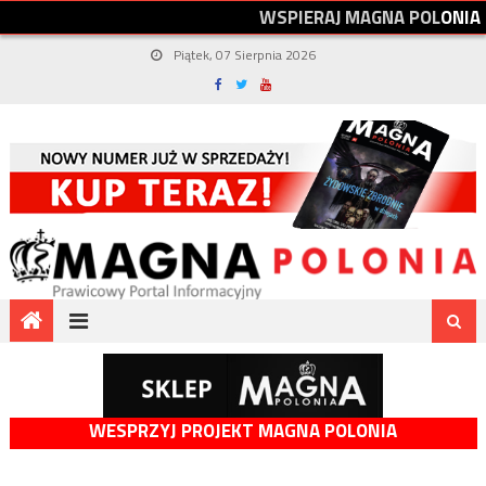
W
S
P
I
E
R
A
J
M
A
G
N
A
P
O
L
O
N
I
A
Piątek, 07 Sierpnia 2026
WESPRZYJ PROJEKT MAGNA POLONIA