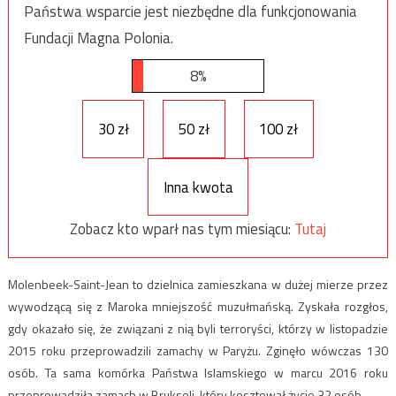
Państwa wsparcie jest niezbędne dla funkcjonowania
Fundacji Magna Polonia.
8%
30 zł
50 zł
100 zł
Inna kwota
Zobacz kto wparł nas tym miesiącu:
Tutaj
Molenbeek-Saint-Jean to dzielnica zamieszkana w dużej mierze przez
wywodzącą się z Maroka mniejszość muzułmańską. Zyskała rozgłos,
gdy okazało się, że związani z nią byli terroryści, którzy w listopadzie
2015 roku przeprowadzili zamachy w Paryżu. Zginęło wówczas 130
osób. Ta sama komórka Państwa Islamskiego w marcu 2016 roku
przeprowadziła zamach w Brukseli, który kosztował życie 32 osób.