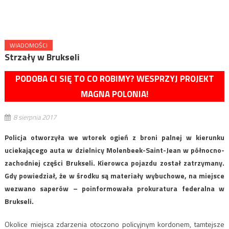
WIADOMOŚCI
Strzały w Brukseli
PODOBA CI SIĘ TO CO ROBIMY? WESPRZYJ PROJEKT
MAGNA POLONIA!
8 sierpnia 2017
Policja otworzyła we wtorek ogień z broni palnej w kierunku
uciekającego auta w dzielnicy Molenbeek-Saint-Jean w północno-
zachodniej części Brukseli. Kierowca pojazdu został zatrzymany.
Gdy powiedział, że w środku są materiały wybuchowe, na miejsce
wezwano saperów – poinformowała prokuratura federalna w
Brukseli.
Okolice miejsca zdarzenia otoczono policyjnym kordonem, tamtejsze