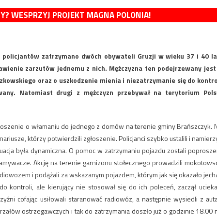
MY? WESPRZYJ PROJEKT MAGNA POLONIA!
policjantów zatrzymano dwóch obywateli Gruzji w wieku 37 i 40 la
wienie zarzutów jednemu z nich. Mężczyzna ten podejrzewany jest
kowskiego oraz o uszkodzenie mienia i niezatrzymanie się do kontro
wany. Natomiast drugi z mężczyzn przebywał na terytorium Pols
zgłoszenie o włamaniu do jednego z domów na terenie gminy Brańszczyk. 
iusze, którzy potwierdzili zgłoszenie. Policjanci szybko ustalili i namierzy
tuacja była dynamiczna. O pomoc w zatrzymaniu pojazdu zostali poprosze
 włamywacze. Akcję na terenie garnizonu stołecznego prowadzili mokotows
adiowozem i podążali za wskazanym pojazdem, którym jak się okazało jecha
 kontroli, ale kierujący nie stosował się do ich poleceń, zaczął ucieka
zyźni cofając usiłowali staranować radiowóz, a następnie wysiedli z auta
 strzałów ostrzegawczych i tak do zatrzymania doszło już o godzinie 18.00 