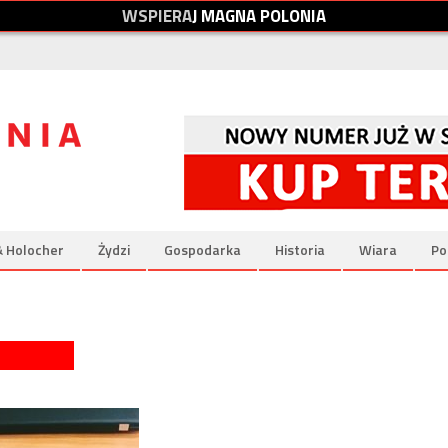
W
S
P
I
E
R
A
J
M
A
G
N
A
P
O
L
O
N
I
A
& Holocher
Żydzi
Gospodarka
Historia
Wiara
Po