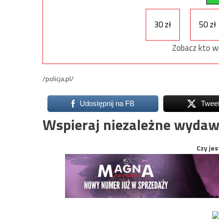
30 zł
50 zł
Zobacz kto w
/policja.pl/
Udostępnij na FB
Twee
Wspieraj niezależne wydaw
Czy jes