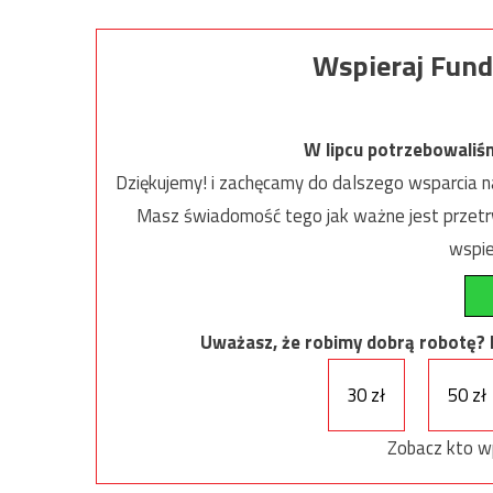
Wspieraj Fund
W lipcu potrzebowaliś
Dziękujemy! i zachęcamy do dalszego wsparcia na
Masz świadomość tego jak ważne jest przetrw
wspie
Uważasz, że robimy dobrą robotę? Ni
30 zł
50 zł
Zobacz kto w