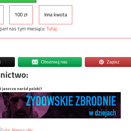
100 zł
Inna kwota
parł nas tym miesiącu:
Tutaj
t
Obserwuj nas
Zapisz
nictwo:
t jeszcze naród polski?