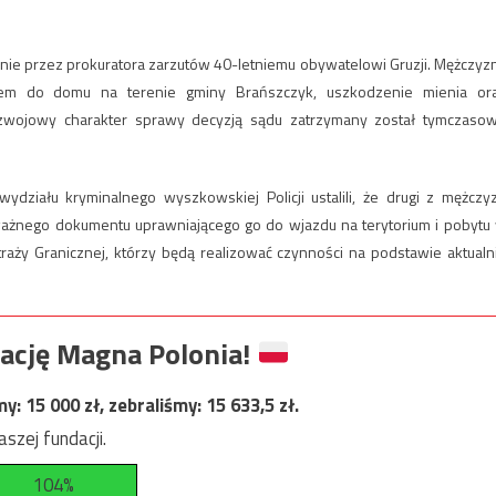
e przez prokuratora zarzutów 40-letniemu obywatelowi Gruzji. Mężczyz
em do domu na terenie gminy Brańszczyk, uszkodzenie mienia or
rozwojowy charakter sprawy decyzją sądu zatrzymany został tymczaso
działu kryminalnego wyszkowskiej Policji ustalili, że drugi z mężczy
ważnego dokumentu uprawniającego go do wjazdu na terytorium i pobytu
raży Granicznej, którzy będą realizować czynności na podstawie aktualn
ację Magna Polonia!
my:
15 000
zł, zebraliśmy:
15 633,5
zł.
szej fundacji.
104%