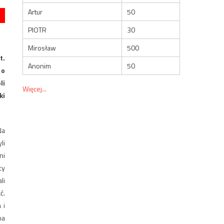
Artur
50
PIOTR
30
Mirosław
500
t.
Anonim
50
 o
li
Więcej...
ki
Na
li
ni
cy
li
ć.
 i
na