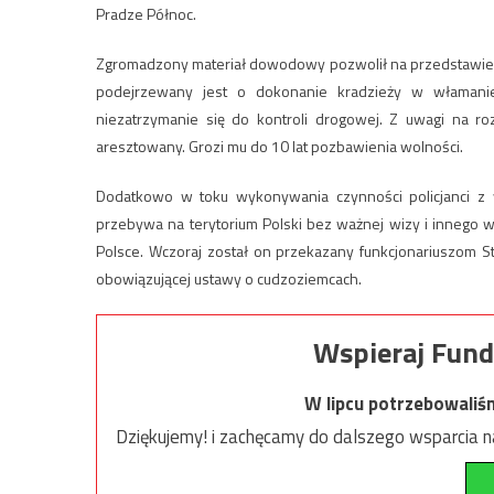
Pradze Północ.
Zgromadzony materiał dowodowy pozwolił na przedstawieni
podejrzewany jest o dokonanie kradzieży w włamani
niezatrzymanie się do kontroli drogowej. Z uwagi na 
aresztowany. Grozi mu do 10 lat pozbawienia wolności.
Dodatkowo w toku wykonywania czynności policjanci z wy
przebywa na terytorium Polski bez ważnej wizy i innego 
Polsce. Wczoraj został on przekazany funkcjonariuszom St
obowiązującej ustawy o cudzoziemcach.
Wspieraj Fund
W lipcu potrzebowaliś
Dziękujemy! i zachęcamy do dalszego wsparcia na