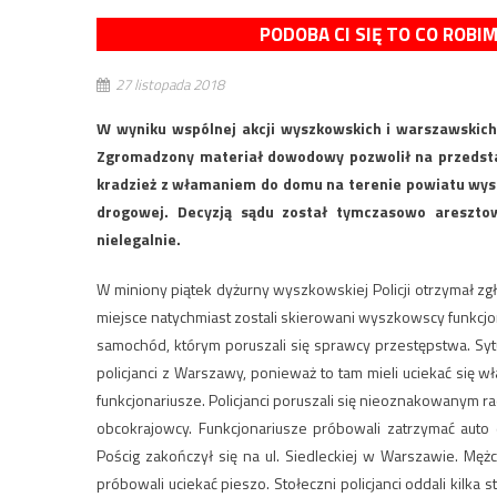
PODOBA CI SIĘ TO CO ROBI
27 listopada 2018
W wyniku wspólnej akcji wyszkowskich i warszawskich 
Zgromadzony materiał dowodowy pozwolił na przedsta
kradzież z włamaniem do domu na terenie powiatu wysz
drogowej. Decyzją sądu został tymczasowo areszto
nielegalnie.
W miniony piątek dyżurny wyszkowskiej Policji otrzymał 
miejsce natychmiast zostali skierowani wyszkowscy funkcjonar
samochód, którym poruszali się sprawcy przestępstwa. Sy
policjanci z Warszawy, ponieważ to tam mieli uciekać się
funkcjonariusze. Policjanci poruszali się nieoznakowanym r
obcokrajowcy. Funkcjonariusze próbowali zatrzymać auto do
Pościg zakończył się na ul. Siedleckiej w Warszawie. Mężc
próbowali uciekać pieszo. Stołeczni policjanci oddali kilka