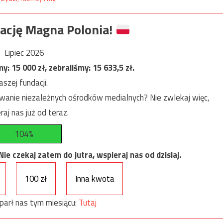
ację Magna Polonia!
Lipiec 2026
my:
15 000
zł, zebraliśmy:
15 633,5
zł.
szej fundacji.
anie niezależnych ośrodków medialnych? Nie zwlekaj więc,
raj nas już od teraz.
104%
e czekaj zatem do jutra, wspieraj nas od dzisiaj.
100 zł
Inna kwota
parł nas tym miesiącu:
Tutaj