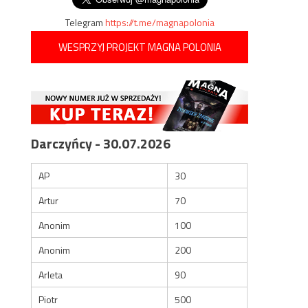
Telegram
https://t.me/magnapolonia
WESPRZYJ PROJEKT MAGNA POLONIA
Darczyńcy - 30.07.2026
AP
30
Artur
70
Anonim
100
Anonim
200
Arleta
90
Piotr
500